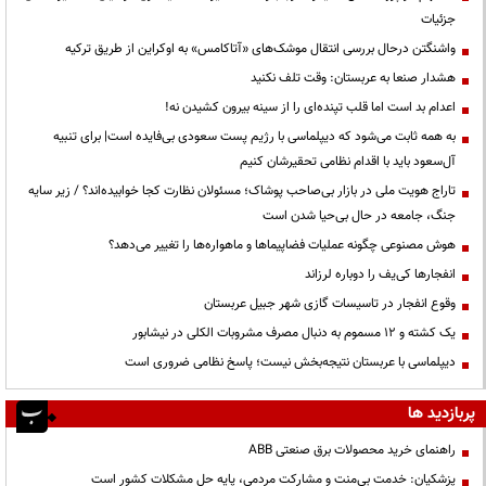
جزئیات
واشنگتن درحال بررسی انتقال موشک‌های «آتاکامس» به اوکراین از طریق ترکیه
هشدار صنعا به عربستان: وقت تلف نکنید
اعدام بد است اما قلب تپنده‌ای را از سینه بیرون کشیدن نه!
به همه ثابت می‌شود که دیپلماسی با رژیم پست سعودی بی‌فایده است| برای تنبیه
آل‌سعود باید با اقدام نظامی تحقیرشان کنیم
تاراج هویت ملی در بازار بی‌صاحب پوشاک؛ مسئولان نظارت کجا خوابیده‌اند؟ / زیر سایه
جنگ، جامعه در حال بی‌حیا شدن است
هوش مصنوعی چگونه عملیات فضاپیماها و ماهواره‌ها را تغییر می‌دهد؟
انفجارها کی‌یف را دوباره لرزاند
وقوع انفجار در تاسیسات گازی شهر جبیل عربستان
یک کشته و ۱۲ مسموم به دنبال مصرف مشروبات الکلی در نیشابور
دیپلماسی با عربستان نتیجه‌بخش نیست؛ پاسخ نظامی ضروری است
پربازدید ها
راهنمای خرید محصولات برق صنعتی ABB
پزشکیان: خدمت بی‌منت و مشارکت مردمی، پایه حل مشکلات کشور است