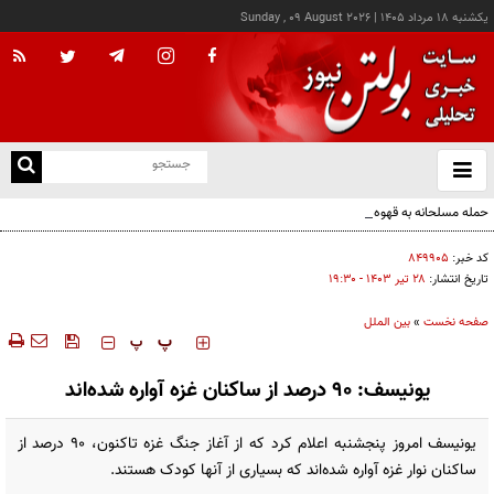
يکشنبه ۱۸ مرداد ۱۴۰۵
|
Sunday , 09 August 2026
از
و
ته
حمله مسلحانه به قهوه‌خانه‌ای در زاهدان؛ ۲ نفر جان باختند
ن
نو
کد خبر:
۸۴۹۹۰۵
تاریخ انتشار:
۲۸ تير ۱۴۰۳ - ۱۹:۳۰
صفحه نخست
»
بین الملل
‍‍‍ پ
پ
یونیسف: 90 درصد از ساکنان غزه آواره شده‌اند
یونیسف امروز پنجشنبه اعلام کرد که از آغاز جنگ غزه تاکنون، 90 درصد از
ساکنان نوار غزه آواره شده‌اند که بسیاری از آنها کودک هستند.