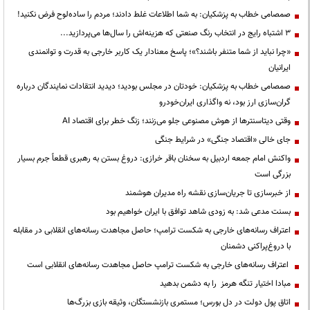
صمصامی خطاب به پزشکیان: به شما اطلاعات غلط دادند؛ مردم را ساده‌لوح فرض نکنید!
3 اشتباه رایج در انتخاب رنگ صنعتی که هزینه‌اش را سال‌ها می‌پردازید...
«چرا نباید از شما متنفر باشند؟»؛ پاسخ معنادار یک کاربر خارجی به قدرت و توانمندی
ایرانیان
صمصامی خطاب به پزشکیان: خودتان در مجلس بودید؛ دیدید انتقادات نمایندگان درباره
گران‌سازی ارز بود، نه واگذاری ایران‌خودرو
وقتی دیتاسنترها از هوش مصنوعی جلو می‌زنند؛ زنگ خطر برای اقتصاد AI
جای خالی «اقتصاد جنگی» در شرایط جنگی
واکنش امام جمعه اردبیل به سخنان باقر خرازی: دروغ بستن به رهبری قطعاً جرم بسیار
بزرگی است
از خبرسازی تا جریان‌سازی نقشه راه مدیران هوشمند
بسنت مدعی شد: به زودی شاهد توافق با ایران خواهیم بود
اعتراف رسانه‌های خارجی به شکست ترامپ؛ حاصل مجاهدت رسانه‌های انقلابی در مقابله
با دروغ‌پراکنی دشمنان
اعتراف رسانه‌های خارجی به شکست ترامپ حاصل مجاهدت رسانه‌های انقلابی است
مبادا اختیار تنگه هرمز را به دشمن بدهید
اتاق پول دولت در دل بورس؛ مستمری بازنشستگان، وثیقه بازی بزرگ‌ها