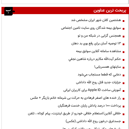
پربحث ترین عناوین
هشتمین کلان شهر ایران مشخص شد
سوابق بیمه شدگان روی سایت تامین اجتماعی
همجنس گرایی در شبکه من و تو
13 توصیه آسان برای رفع بوی بد دهان
مشاهده سامانه آنلاين سوابق بیمه
حكم آيت‌الله مكارم درباره شاهين نجفي
سایتهای همسریابی!
دعايي كه قطعا مستجاب مي‌شود
جزئیات جدید قتل روح الله داداشی
آموزش ساخت Apple ID برای کاربران ایرانی
راز خنده های اصغر فرهادی به حرکت بی شرمانه خانم بازیگر + عکس
پرداخت ۱۰۰ درصد پاداش پایان خدمت فرهنگیان
خلافی آنلاین/استعلام خلافی خودرو از طریق اینترنت، پیام کوتاه ، تلفن
جسدغرق درخون روح الله داداشی (عکس)
پاسخ های دکتر توکلی به سوالات کنکوری ها