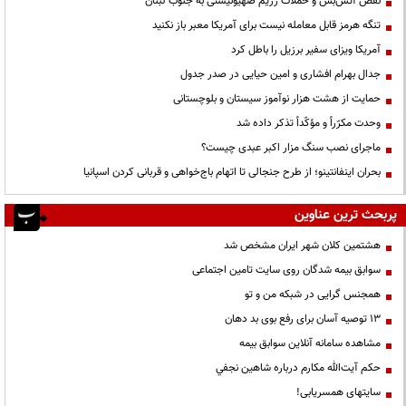
نقض آتش‌بس و حملات رژیم صهیونیستی به جنوب لبنان
تنگه هرمز قابل معامله نیست برای آمریکا معبر باز نکنید
آمریکا ویزای سفیر برزیل را باطل کرد
جدال بهرام افشاری و امین حیایی در صدر جدول
حمایت از هشت هزار نوآموز سیستان و بلوچستانی
وحدت مکرّراً و مؤکّداً تذکر داده شد
ماجرای نصب سنگ مزار اکبر عبدی چیست؟
بحران اینفانتینو؛ از طرح جنجالی تا اتهام باج‌خواهی و قربانی کردن اسپانیا
پربحث ترین عناوین
هشتمین کلان شهر ایران مشخص شد
سوابق بیمه شدگان روی سایت تامین اجتماعی
همجنس گرایی در شبکه من و تو
13 توصیه آسان برای رفع بوی بد دهان
مشاهده سامانه آنلاين سوابق بیمه
حكم آيت‌الله مكارم درباره شاهين نجفي
سایتهای همسریابی!