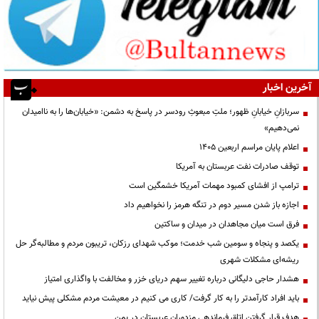
آخرین اخبار
سربازانِ خیابانِ ظهور؛ ملتِ مبعوثِ رودسر در پاسخ به دشمن: «خیابان‌ها را به ناامیدان
نمی‌دهیم»
اعلام پایان مراسم اربعین ۱۴۰۵
توقف صادرات نفت عربستان به آمریکا
ترامپ از افشای کمبود مهمات آمریکا خشمگین است
اجازه باز شدن مسیر دوم در تنگه هرمز را نخواهیم داد
فرق است میان مجاهدان در میدان و ساکتین
یکصد و پنجاه و سومین شب خدمت؛ موکب شهدای رزکان، تریبون مردم و مطالبه‌گر حل
ریشه‌ای مشکلات شهری
هشدار حاجی دلیگانی درباره تغییر سهم دریای خزر و مخالفت با واگذاری امتیاز
باید افراد کارآمدتر را به کار گرفت/ کاری می کنیم در معیشت مردم مشکلی پیش نیاید
هدف قرار گرفتن اتاق‌ فرماندهی مزدوران عربستان در یمن