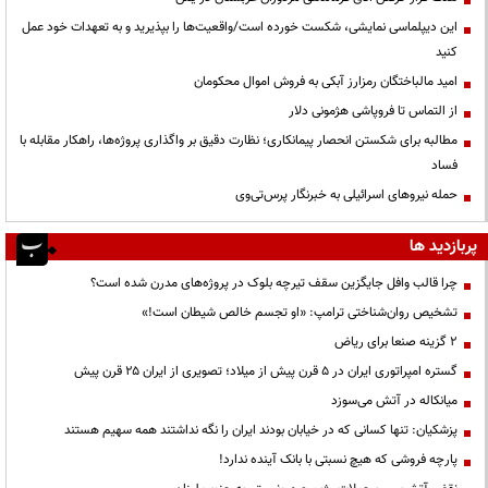
این دیپلماسی نمایشی، شکست خورده است/واقعیت‌ها را بپذیرید و به تعهدات خود عمل
کنید
امید مالباختگان رمزارز آبکی به فروش اموال محکومان
از التماس تا فروپاشی هژمونی دلار
مطالبه برای شکستن انحصار پیمانکاری؛ نظارت دقیق بر واگذاری پروژه‌ها، راهکار مقابله با
فساد
حمله نیروهای اسرائیلی به خبرنگار پرس‌تی‌وی
پربازدید ها
چرا قالب وافل جایگزین سقف تیرچه بلوک در پروژه‌های مدرن شده است؟
تشخیص روان‌شناختی ترامپ: «او تجسم خالص شیطان است!»
۲ گزینه صنعا برای ریاض
گستره امپراتوری ایران در ۵ قرن پیش از میلاد؛ تصویری از ایران ۲۵ قرن پیش
میانکاله در آتش می‌سوزد
پزشکیان: تنها کسانی که در خیابان بودند ایران را نگه نداشتند همه سهیم هستند
پارچه فروشی که هیچ نسبتی با بانک آینده ندارد!