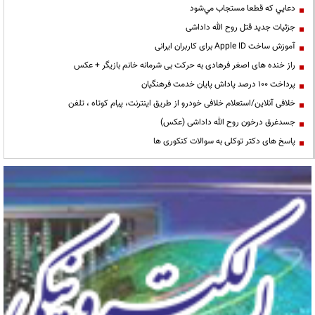
دعايي كه قطعا مستجاب مي‌شود
جزئیات جدید قتل روح الله داداشی
آموزش ساخت Apple ID برای کاربران ایرانی
راز خنده های اصغر فرهادی به حرکت بی شرمانه خانم بازیگر + عکس
پرداخت ۱۰۰ درصد پاداش پایان خدمت فرهنگیان
خلافی آنلاین/استعلام خلافی خودرو از طریق اینترنت، پیام کوتاه ، تلفن
جسدغرق درخون روح الله داداشی (عکس)
پاسخ های دکتر توکلی به سوالات کنکوری ها