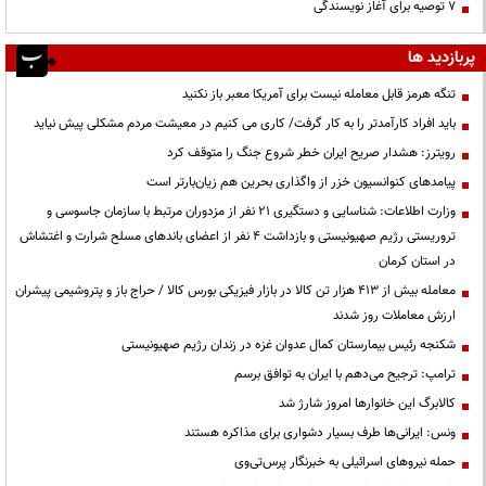
۷ توصیه برای آغاز نویسندگی
پربازدید ها
تنگه هرمز قابل معامله نیست برای آمریکا معبر باز نکنید
باید افراد کارآمدتر را به کار گرفت/ کاری می کنیم در معیشت مردم مشکلی پیش نیاید
رویترز: هشدار صریح ایران خطر شروع جنگ را متوقف کرد
پیامدهای کنوانسیون خزر از واگذاری بحرین هم زیان‌بارتر است
وزارت اطلاعات: شناسایی و دستگیری ۲۱ نفر از مزدوران مرتبط با سازمان جاسوسی و
تروریستی رژیم صهیونیستی و بازداشت ۴ نفر از اعضای باندهای مسلح شرارت و اغتشاش
در استان کرمان
معامله بیش از ۴۱۳ هزار تن کالا در بازار فیزیکی بورس کالا / حراج باز و پتروشیمی پیشران
ارزش معاملات روز شدند
شکنجه رئیس بیمارستان کمال عدوان غزه در زندان رژیم صهیونیستی
ترامپ: ترجیح می‌دهم با ایران به توافق برسم
کالابرگ این خانوارها امروز شارژ شد
ونس: ایرانی‌ها طرف بسیار دشواری برای مذاکره هستند
حمله نیروهای اسرائیلی به خبرنگار پرس‌تی‌وی