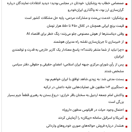
صمصامی خطاب به پزشکیان: خودتان در مجلس بودید؛ دیدید انتقادات نمایندگان درباره
گران‌سازی ارز بود، نه واگذاری ایران‌خودرو
پزشکیان: خدمت بی‌منت و مشارکت مردمی، پایه حل مشکلات کشور است
قیمت‌ برنج ایرانی همچنان در کانال ۴۵۰ تا ۵۵۰ هزار تومان
وقتی دیتاسنترها از هوش مصنوعی جلو می‌زنند؛ زنگ خطر برای اقتصاد AI
از خبرسازی تا جریان‌سازی نقشه راه مدیران هوشمند
«چرا نباید از شما متنفر باشند؟»؛ پاسخ معنادار یک کاربر خارجی به قدرت و توانمندی
ایرانیان
پس از رأی شورای مرکزی جبهه ایران اسلامی؛ اعضای حقیقی و حقوقی دفتر سیاسی
مشخص شدند
بسنت مدعی شد: به زودی شاهد توافق با ایران خواهیم بود
دستگیری ۱۰۴ مظنون طی عملیات‌هایی علیه داعش در ترکیه
واکنش امام جمعه اردبیل به سخنان باقر خرازی: دروغ بستن به رهبری قطعاً جرم بسیار
بزرگی است
احتمال وجود حیات در اقیانوس مدفون «اروپا»
آمریکا و اسرائیل سامانه «پیکان» را آزمایش کردند
هشدار درباره فروش حواله‌های صوری خودروهای وارداتی