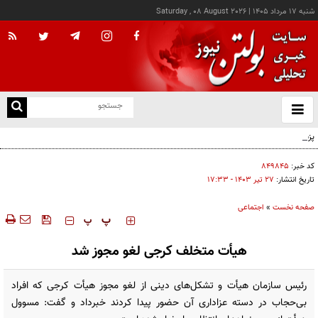
شنبه ۱۷ مرداد ۱۴۰۵
|
Saturday , 08 August 2026
از
و
ته
پزشکیان: خدمت بی‌منت و مشارکت مردمی، پایه حل مشکلات کشور است
ن
نو
کد خبر:
۸۴۹۸۴۵
تاریخ انتشار:
۲۷ تير ۱۴۰۳ - ۱۷:۳۳
صفحه نخست
»
اجتماعی
‍‍‍ پ
پ
هیأت متخلف کرجی لغو مجوز شد
رئیس سازمان هیأت و تشکل‌های دینی از لغو مجوز هیأت کرجی که افراد
بی‌حجاب در دسته عزاداری آن حضور پیدا کردند خبرداد و گفت: مسوول