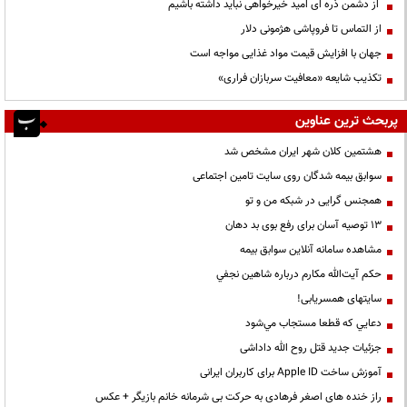
از دشمن ذره ای امید خیرخواهی نباید داشته باشیم
از التماس تا فروپاشی هژمونی دلار
جهان با افزایش قیمت مواد غذایی مواجه است
تکذیب شایعه «معافیت سربازان فراری»
پربحث ترین عناوین
هشتمین کلان شهر ایران مشخص شد
سوابق بیمه شدگان روی سایت تامین اجتماعی
همجنس گرایی در شبکه من و تو
13 توصیه آسان برای رفع بوی بد دهان
مشاهده سامانه آنلاين سوابق بیمه
حكم آيت‌الله مكارم درباره شاهين نجفي
سایتهای همسریابی!
دعايي كه قطعا مستجاب مي‌شود
جزئیات جدید قتل روح الله داداشی
آموزش ساخت Apple ID برای کاربران ایرانی
راز خنده های اصغر فرهادی به حرکت بی شرمانه خانم بازیگر + عکس