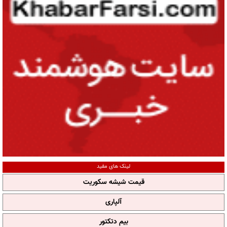
لینک های مفید
قیمت شیشه سکوریت
آلپاری
بیم دتکتور