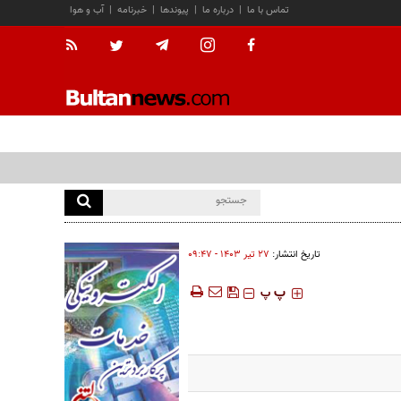
تماس با ما
|
درباره ما
|
پیوندها
|
خبرنامه
|
آب و هوا
تاریخ انتشار:
۲۷ تير ۱۴۰۳ - ۰۹:۴۷
‍‍‍ پ
پ