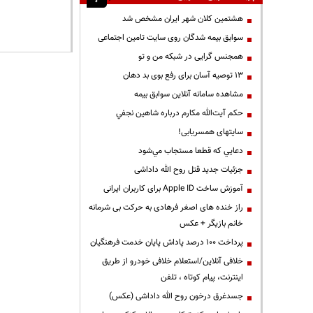
هشتمین کلان شهر ایران مشخص شد
سوابق بیمه شدگان روی سایت تامین اجتماعی
همجنس گرایی در شبکه من و تو
13 توصیه آسان برای رفع بوی بد دهان
مشاهده سامانه آنلاين سوابق بیمه
حكم آيت‌الله مكارم درباره شاهين نجفي
سایتهای همسریابی!
دعايي كه قطعا مستجاب مي‌شود
جزئیات جدید قتل روح الله داداشی
آموزش ساخت Apple ID برای کاربران ایرانی
راز خنده های اصغر فرهادی به حرکت بی شرمانه
خانم بازیگر + عکس
پرداخت ۱۰۰ درصد پاداش پایان خدمت فرهنگیان
خلافی آنلاین/استعلام خلافی خودرو از طریق
اینترنت، پیام کوتاه ، تلفن
جسدغرق درخون روح الله داداشی (عکس)