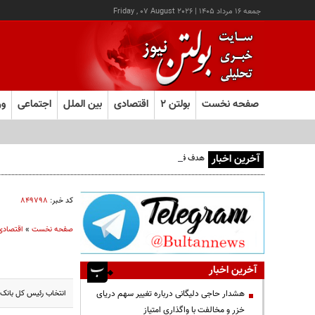
جمعه ۱۶ مرداد ۱۴۰۵
|
Friday , 07 August 2026
صفحه نخست
بولتن ۲
اقتصادی
بین الملل
اجتماعی
ور
آخرین اخبار
هدف قرار گرفتن اتاق‌ فرماندهی مزدوران عربستان در یمن
کد خبر:
۸۴۹۷۹۸
صفحه نخست
»
اقتصادی
آخرین اخبار
انتخاب رئیس کل بانک‌م
هشدار حاجی دلیگانی درباره تغییر سهم دریای
خزر و مخالفت با واگذاری امتیاز