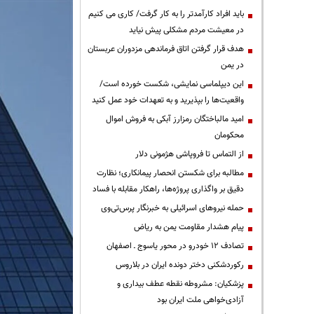
باید افراد کارآمدتر را به کار گرفت/ کاری می کنیم
در معیشت مردم مشکلی پیش نیاید
هدف قرار گرفتن اتاق‌ فرماندهی مزدوران عربستان
در یمن
این دیپلماسی نمایشی، شکست خورده است/
واقعیت‌ها را بپذیرید و به تعهدات خود عمل کنید
امید مالباختگان رمزارز آبکی به فروش اموال
محکومان
از التماس تا فروپاشی هژمونی دلار
مطالبه برای شکستن انحصار پیمانکاری؛ نظارت
دقیق بر واگذاری پروژه‌ها، راهکار مقابله با فساد
حمله نیروهای اسرائیلی به خبرنگار پرس‌تی‌وی
پیام هشدار مقاومت یمن به ریاض
تصادف ۱۲ خودرو در محور یاسوج ـ اصفهان
رکوردشکنی دختر دونده ایران در بلاروس
پزشکیان: مشروطه نقطه عطف بیداری و
آزادی‌خواهی ملت ایران بود