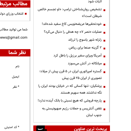
اثبات شود
مطالب مرتبط
تشخیص روان‌شناختی ترامپ: «او تجسم خالص
انتخاب وزرای دولت
شیطان است!»
خودتحقیرها عریضه‌نویس کاخ سفید شده‌اند!
شما می توانید مطالب 
عملیات «نصر ۷» چه هدفی را دنبال می‌کرد؟
nnews@gmail.com
زلزله شهر یاسوج را لرزاند
۲ گزینه صنعا برای ریاض
نظر شما
آمریکا ویزای سفیر برزیل را باطل کرد
میانکاله در آتش می‌سوزد
نام
گستره امپراتوری ایران در ۵ قرن پیش از میلاد؛
ایمیل
تصویری از ایران ۲۵ قرن پیش
پزشکیان: تنها کسانی که در خیابان بودند ایران را
* نظر
نگه نداشتند همه سهیم هستند
پارچه فروشی که هیچ نسبتی با بانک آینده ندارد!
نقض آتش‌بس و حملات رژیم صهیونیستی به
جنوب لبنان
* کد امنیتی
پربحث ترین عناوین