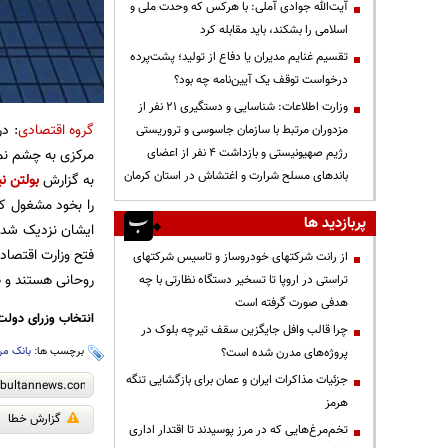
آیت‌الله جوادی آملی: با هرکس که وحدت ملی و
اسلامی را بشکند، باید مقابله کرد
تقسیم غنایم مدیران یا دفاع از تولید؛ پشت‌پرده
درخواست توقف یک آیین‌نامه چه بود؟
وزارت اطلاعات: شناسایی و دستگیری ۲۱ نفر از
گروه اقتصادی
: د
مزدوران مرتبط با سازمان جاسوسی و تروریستی
مرکزی به چشم نم
رژیم صهیونیستی و بازداشت ۴ نفر از اعضای
باندهای مسلح شرارت و اغتشاش در استان کرمان
به گزارش
بولتن نی
را بخود مشغول کر
پربازدید ها
ایشان نزدیک شدند
فتح وزارت اقتصاد 
از رانت‌ شرکتهای خودروساز و تاسیس شرکتهای
روحانی هستند و ض
تراستی در اروپا تا تسخیر دستگاه نظارتی با چه
هدفی صورت گرفته است
انتخاب وزرای دولت 
چرا قالب وافل جایگزین سقف تیرچه بلوک در
برچسب ها:
بانک مر
پروژه‌های مدرن شده است؟
جزئیات مذاکرات ایران و عمان برای بازگشایی تنگه
هرمز
گزارش خطا
تخم‌مرغ‌هایی که در مرز پوسیدند تا اقتدار اداری