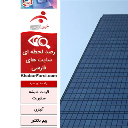
لینک های مفید
قیمت شیشه
سکوریت
آلپاری
بیم دتکتور