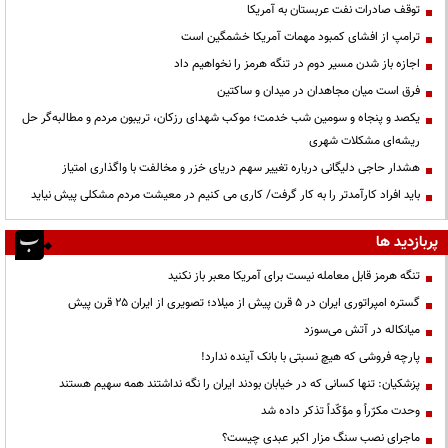
توقف صادرات نفت عربستان به آمریکا
ترامپ از افشای کمبود مهمات آمریکا خشمگین است
اجازه باز شدن مسیر دوم در تنگه هرمز را نخواهیم داد
فرق است میان مجاهدان در میدان و ساکتین
یکصد و پنجاه و سومین شب خدمت؛ موکب شهدای رزکان، تریبون مردم و مطالبه‌گر حل
ریشه‌ای مشکلات شهری
هشدار حاجی دلیگانی درباره تغییر سهم دریای خزر و مخالفت با واگذاری امتیاز
باید افراد کارآمدتر را به کار گرفت/ کاری می کنیم در معیشت مردم مشکلی پیش نیاید
پربازدید ها
تنگه هرمز قابل معامله نیست برای آمریکا معبر باز نکنید
گستره امپراتوری ایران در ۵ قرن پیش از میلاد؛ تصویری از ایران ۲۵ قرن پیش
میانکاله در آتش می‌سوزد
پارچه فروشی که هیچ نسبتی با بانک آینده ندارد!
پزشکیان: تنها کسانی که در خیابان بودند ایران را نگه نداشتند همه سهیم هستند
وحدت مکرّراً و مؤکّداً تذکر داده شد
ماجرای نصب سنگ مزار اکبر عبدی چیست؟