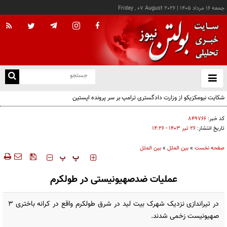
جمعه ۱۶ مرداد ۱۴۰۵
|
Friday , 07 August 2026
از
و
ته
ن
نو
کد خبر:
۸۴۹۷۶۶
تاریخ انتشار:
۲۶ تير ۱۴۰۳ - ۱۴:۲۶
صفحه نخست
»
بین الملل
»
بین الملل
‍‍‍ پ
پ
عملیات ضدصهیونیستی در طولکرم
در تیراندازی نزدیک شهرک بیت لید در شرق طولکرم واقع در کرانه باختری ۳
صهیونیست زخمی شدند.