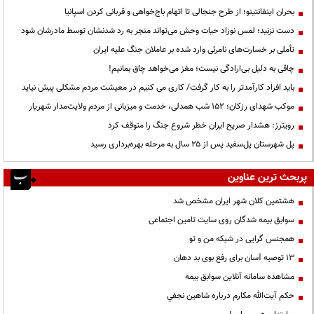
بحران اینفانتینو؛ از طرح جنجالی تا اتهام باج‌خواهی و قربانی کردن اسپانیا
دست نزنید؛ لمس نوزاد حیات وحش می‌تواند منجر به رد شدنشان توسط مادرشان شود
تأملی بر خسارت‌های نامرئی وارد شده بر عاملان جنگ علیه ایران
چاقی به دلیل بی‌ارادگی نیست؛ مغز می‌خواهد چاق بمانیم!
باید افراد کارآمدتر را به کار گرفت/ کاری می کنیم در معیشت مردم مشکلی پیش نیاید
موکب شهدای رزکان؛ ۱۵۲ شب همدلی، خدمت و میزبانی از مردم ولایت‌مدار شهریار
رویترز: هشدار صریح ایران خطر شروع جنگ را متوقف کرد
پل شهرستان پل‌سفید پس از ۲۵ سال به مرحله بهره‌برداری رسید
پربحث ترین عناوین
هشتمین کلان شهر ایران مشخص شد
سوابق بیمه شدگان روی سایت تامین اجتماعی
همجنس گرایی در شبکه من و تو
13 توصیه آسان برای رفع بوی بد دهان
مشاهده سامانه آنلاين سوابق بیمه
حكم آيت‌الله مكارم درباره شاهين نجفي