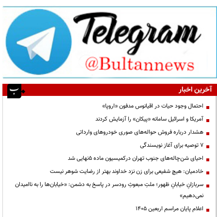
آخرین اخبار
احتمال وجود حیات در اقیانوس مدفون «اروپا»
آمریکا و اسرائیل سامانه «پیکان» را آزمایش کردند
هشدار درباره فروش حواله‌های صوری خودروهای وارداتی
۷ توصیه برای آغاز نویسندگی
احیای شن‌چاله‌های جنوب تهران درکمیسیون ماده ۵نهایی شد
خادمیان: هیچ شفیعی برای زن نزد خداوند بهتر از رضایت شوهر نیست
سربازانِ خیابانِ ظهور؛ ملتِ مبعوثِ رودسر در پاسخ به دشمن: «خیابان‌ها را به ناامیدان
نمی‌دهیم»
اعلام پایان مراسم اربعین ۱۴۰۵