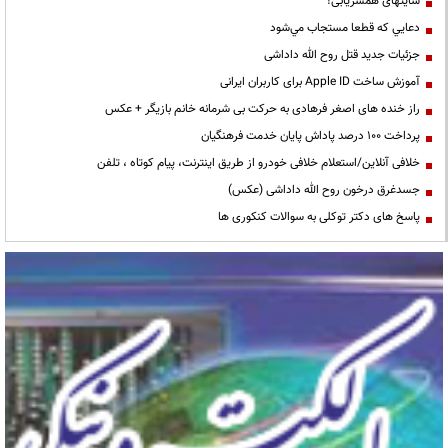
سایتهای همسریابی!
دعايي كه قطعا مستجاب مي‌شود
جزئیات جدید قتل روح الله داداشی
آموزش ساخت Apple ID برای کاربران ایرانی
راز خنده های اصغر فرهادی به حرکت بی شرمانه خانم بازیگر + عکس
پرداخت ۱۰۰ درصد پاداش پایان خدمت فرهنگیان
خلافی آنلاین/استعلام خلافی خودرو از طریق اینترنت، پیام کوتاه ، تلفن
جسدغرق درخون روح الله داداشی (عکس)
پاسخ های دکتر توکلی به سوالات کنکوری ها