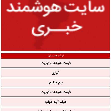
لینک های مفید
قیمت شیشه سکوریت
آلپاری
بیم دتکتور
قیمت شیشه سکوریت
فیلم آپنه خواب