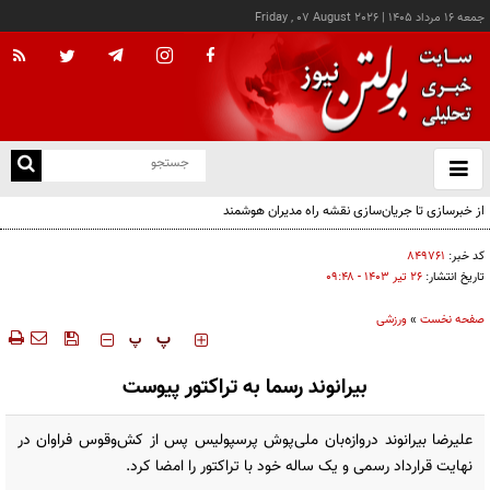
جمعه ۱۶ مرداد ۱۴۰۵
|
Friday , 07 August 2026
از
و
ته
از خبرسازی تا جریان‌سازی نقشه راه مدیران هوشمند
ن
نو
کد خبر:
۸۴۹۷۶۱
تاریخ انتشار:
۲۶ تير ۱۴۰۳ - ۰۹:۴۸
صفحه نخست
»
ورزشی
‍‍‍ پ
پ
بیرانوند رسما به تراکتور پیوست
علیرضا بیرانوند دروازه‌بان ملی‌پوش پرسپولیس پس از کش‌و‌قوس فراوان در
نهایت قرارداد رسمی و یک ساله خود با تراکتور را امضا کرد.