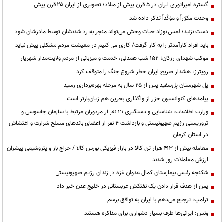
گستره امپراتوری ایران در ۵ قرن پیش از میلاد؛ تصویری از ایران ۲۵ قرن پیش
وحدت مکرّراً و مؤکّداً تذکر داده شد
دست نزنید؛ لمس نوزاد حیات وحش می‌تواند منجر به رد شدنشان توسط مادرشان شود
باید افراد کارآمدتر را به کار گرفت/ کاری می کنیم در معیشت مردم مشکلی پیش نیاید
موکب شهدای رزکان؛ ۱۵۲ شب همدلی، خدمت و میزبانی از مردم ولایت‌مدار شهریار
رویترز: هشدار صریح ایران خطر شروع جنگ را متوقف کرد
پل شهرستان پل‌سفید پس از ۲۵ سال به مرحله بهره‌برداری رسید
پیامدهای کنوانسیون خزر از واگذاری بحرین هم زیان‌بارتر است
وزارت اطلاعات: شناسایی و دستگیری ۲۱ نفر از مزدوران مرتبط با سازمان جاسوسی و
تروریستی رژیم صهیونیستی و بازداشت ۴ نفر از اعضای باندهای مسلح شرارت و اغتشاش
در استان کرمان
معامله بیش از ۴۱۳ هزار تن کالا در بازار فیزیکی بورس کالا / حراج باز و پتروشیمی پیشران
ارزش معاملات روز شدند
شکنجه رئیس بیمارستان کمال عدوان غزه در زندان رژیم صهیونیستی
یمن از هدف قرار دادن یک نفتکش عربستانی در خلیج عدن خبر داد
ترامپ: ترجیح می‌دهم با ایران به توافق برسم
ونس: ایرانی‌ها طرف بسیار دشواری برای مذاکره هستند