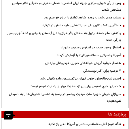
پس از رأی شورای مرکزی جبهه ایران اسلامی؛ اعضای حقیقی و حقوقی دفتر سیاسی
مشخص شدند
بسنت مدعی شد: به زودی شاهد توافق با ایران خواهیم بود
دستگیری ۱۰۴ مظنون طی عملیات‌هایی علیه داعش در ترکیه
واکنش امام جمعه اردبیل به سخنان باقر خرازی: دروغ بستن به رهبری قطعاً جرم بسیار
بزرگی است
احتمال وجود حیات در اقیانوس مدفون «اروپا»
آمریکا و اسرائیل سامانه «پیکان» را آزمایش کردند
هشدار درباره فروش حواله‌های صوری خودروهای وارداتی
۷ توصیه برای آغاز نویسندگی
احیای شن‌چاله‌های جنوب تهران درکمیسیون ماده ۵نهایی شد
خادمیان: هیچ شفیعی برای زن نزد خداوند بهتر از رضایت شوهر نیست
سربازانِ خیابانِ ظهور؛ ملتِ مبعوثِ رودسر در پاسخ به دشمن: «خیابان‌ها را به ناامیدان
نمی‌دهیم»
پربازدید ها
تنگه هرمز قابل معامله نیست برای آمریکا معبر باز نکنید