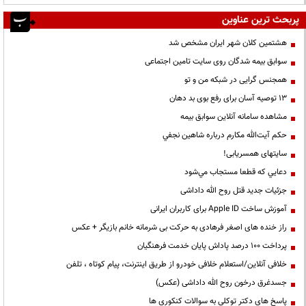
پربحث ترین عناوین
هشتمین کلان شهر ایران مشخص شد
سوابق بیمه شدگان روی سایت تامین اجتماعی
همجنس گرایی در شبکه من و تو
13 توصیه آسان برای رفع بوی بد دهان
مشاهده سامانه آنلاين سوابق بیمه
حكم آيت‌الله مكارم درباره شاهين نجفي
سایتهای همسریابی!
دعايي كه قطعا مستجاب مي‌شود
جزئیات جدید قتل روح الله داداشی
آموزش ساخت Apple ID برای کاربران ایرانی
راز خنده های اصغر فرهادی به حرکت بی شرمانه خانم بازیگر + عکس
پرداخت ۱۰۰ درصد پاداش پایان خدمت فرهنگیان
خلافی آنلاین/استعلام خلافی خودرو از طریق اینترنت، پیام کوتاه ، تلفن
جسدغرق درخون روح الله داداشی (عکس)
پاسخ های دکتر توکلی به سوالات کنکوری ها