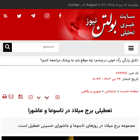
يکشنبه ۱۸ مرداد ۱۴۰۵
|
Sunday , 09 August 2026
از
و
ته
دلایل پارگی رگ خونی درچشم؛ چه موقع باید به پزشک مراجعه کنیم؟
ن
نو
کد خبر:
۸۴۹۶۹۵
تاریخ انتشار:
۲۴ تير ۱۴۰۳ - ۲۰:۴۳
صفحه نخست
»
اجتماعی
»
شهری و رفاهی
‍‍‍ پ
پ
تعطیلی برج میلاد در تاسوعا و عاشورا
مجموعه برج میلاد در روزهای تاسوعا و عاشورای حسینی تعطیل است.