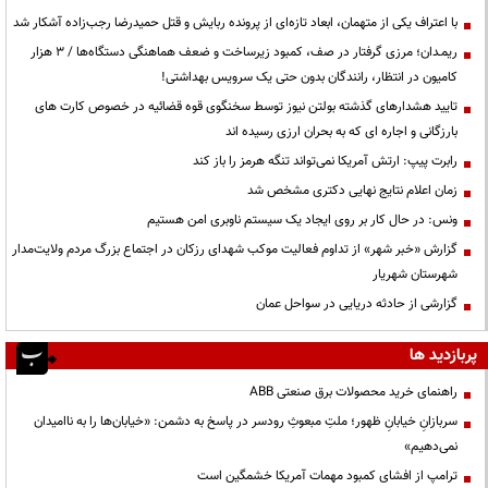
با اعتراف یکی از متهمان، ابعاد تازه‌ای از پرونده ربایش و قتل حمیدرضا رجب‌زاده آشکار شد
ریمـدان؛ مرزی گرفتار در صف، کمبود زیرساخت و ضعف هماهنگی دستگاه‌ها / ۳ هزار
کامیون در انتظار، رانندگان بدون حتی یک سرویس بهداشتی!
تایید هشدارهای گذشته بولتن نیوز توسط سخنگوی قوه قضائیه در خصوص کارت های
بارزگانی و اجاره ای که به بحران ارزی رسیده اند
رابرت پیپ: ارتش آمریکا نمی‌تواند تنگه هرمز را باز کند
زمان اعلام نتایج نهایی دکتری مشخص شد
ونس: در حال کار بر روی ایجاد یک سیستم ناوبری امن هستیم
گزارش «خبر شهر» از تداوم فعالیت موکب شهدای رزکان در اجتماع بزرگ مردم ولایت‌مدار
شهرستان شهریار
گزارشی از حادثه دریایی در سواحل عمان
پربازدید ها
راهنمای خرید محصولات برق صنعتی ABB
سربازانِ خیابانِ ظهور؛ ملتِ مبعوثِ رودسر در پاسخ به دشمن: «خیابان‌ها را به ناامیدان
نمی‌دهیم»
ترامپ از افشای کمبود مهمات آمریکا خشمگین است