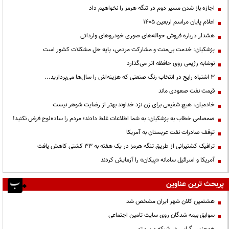
اجازه باز شدن مسیر دوم در تنگه هرمز را نخواهیم داد
اعلام پایان مراسم اربعین ۱۴۰۵
هشدار درباره فروش حواله‌های صوری خودروهای وارداتی
پزشکیان: خدمت بی‌منت و مشارکت مردمی، پایه حل مشکلات کشور است
نوشابه رژیمی روی حافظه اثر می‌گذارد
3 اشتباه رایج در انتخاب رنگ صنعتی که هزینه‌اش را سال‌ها می‌پردازید...
قیمت نفت صعودی ماند
خادمیان: هیچ شفیعی برای زن نزد خداوند بهتر از رضایت شوهر نیست
صمصامی خطاب به پزشکیان: به شما اطلاعات غلط دادند؛ مردم را ساده‌لوح فرض نکنید!
توقف صادرات نفت عربستان به آمریکا
ترافیک کشتیرانی از طریق تنگه هرمز در یک هفته به ۳۳ کشتی کاهش یافت
آمریکا و اسرائیل سامانه «پیکان» را آزمایش کردند
پربحث ترین عناوین
هشتمین کلان شهر ایران مشخص شد
سوابق بیمه شدگان روی سایت تامین اجتماعی
همجنس گرایی در شبکه من و تو