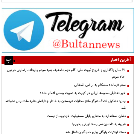
آخرین اخبار
۳۰ سال واگذاری و خروج ثروت ملی؛ گام دوم تضعیف بنیه مردم وایجاد نارضایتی در بین
احاد مردم
سفر فرمانده سنتکام به اراضی اشغالی
خبر تعطیلی مدرسه ایرانی در کویت به صورت رسمی اعلام نشده
یمن: تشکیل ائتلاف هرگز مانع مجازات عربستان به خاطر جنایاتش علیه ملت یمن نخواهد
شد
نشان استاندارد به معنای پایان مسئولیت خودروساز نیست
غریبه به دادمون نمی‌رسه؛ ایرانی بخریم!
بسته اینترنت رایگان برای خبرنگاران فعال شد