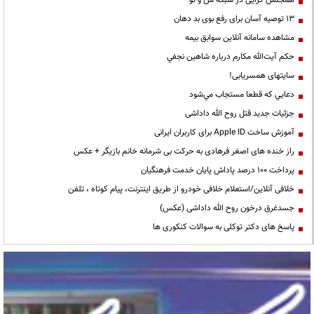
13 توصیه آسان برای رفع بوی بد دهان
مشاهده سامانه آنلاين سوابق بیمه
حكم آيت‌الله مكارم درباره شاهين نجفي
سایتهای همسریابی!
دعايي كه قطعا مستجاب مي‌شود
جزئیات جدید قتل روح الله داداشی
آموزش ساخت Apple ID برای کاربران ایرانی
راز خنده های اصغر فرهادی به حرکت بی شرمانه خانم بازیگر + عکس
پرداخت ۱۰۰ درصد پاداش پایان خدمت فرهنگیان
خلافی آنلاین/استعلام خلافی خودرو از طریق اینترنت، پیام کوتاه ، تلفن
جسدغرق درخون روح الله داداشی (عکس)
پاسخ های دکتر توکلی به سوالات کنکوری ها