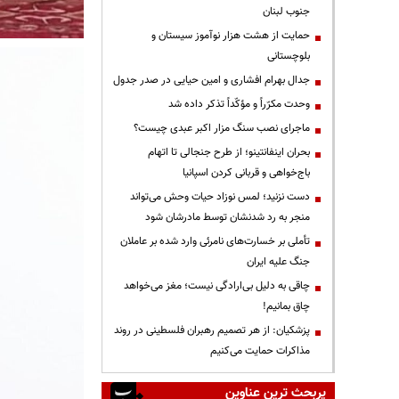
جنوب لبنان
حمایت از هشت هزار نوآموز سیستان و
بلوچستانی
جدال بهرام افشاری و امین حیایی در صدر جدول
وحدت مکرّراً و مؤکّداً تذکر داده شد
ماجرای نصب سنگ مزار اکبر عبدی چیست؟
بحران اینفانتینو؛ از طرح جنجالی تا اتهام
باج‌خواهی و قربانی کردن اسپانیا
دست نزنید؛ لمس نوزاد حیات وحش می‌تواند
منجر به رد شدنشان توسط مادرشان شود
تأملی بر خسارت‌های نامرئی وارد شده بر عاملان
جنگ علیه ایران
چاقی به دلیل بی‌ارادگی نیست؛ مغز می‌خواهد
چاق بمانیم!
پزشکیان: از هر تصمیم رهبران فلسطینی در روند
مذاکرات حمایت می‌کنیم
پربحث ترین عناوین