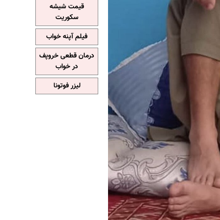
قیمت شیشه
سکوریت
فیلم آپنه خواب
درمان قطعی خروپف
در خواب
لیزر فوتونا