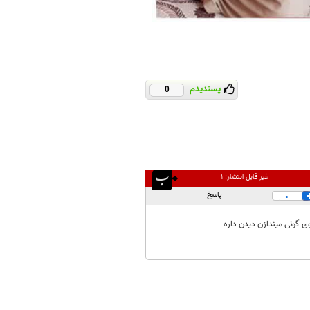
پسندیدم
0
غیر قابل انتشار:
۱
پاسخ
0
وی گونی میندازن دیدن داره