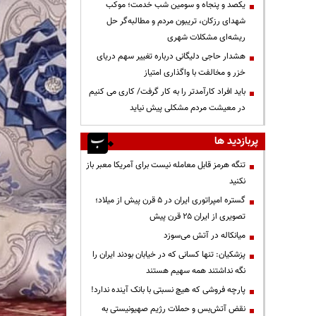
یکصد و پنجاه و سومین شب خدمت؛ موکب
شهدای رزکان، تریبون مردم و مطالبه‌گر حل
ریشه‌ای مشکلات شهری
هشدار حاجی دلیگانی درباره تغییر سهم دریای
خزر و مخالفت با واگذاری امتیاز
باید افراد کارآمدتر را به کار گرفت/ کاری می کنیم
در معیشت مردم مشکلی پیش نیاید
پربازدید ها
تنگه هرمز قابل معامله نیست برای آمریکا معبر باز
نکنید
گستره امپراتوری ایران در ۵ قرن پیش از میلاد؛
تصویری از ایران ۲۵ قرن پیش
میانکاله در آتش می‌سوزد
پزشکیان: تنها کسانی که در خیابان بودند ایران را
نگه نداشتند همه سهیم هستند
پارچه فروشی که هیچ نسبتی با بانک آینده ندارد!
نقض آتش‌بس و حملات رژیم صهیونیستی به