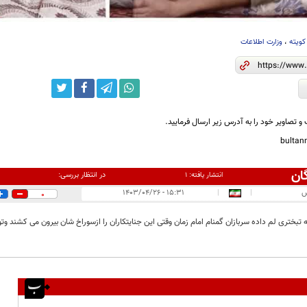
کویته
،
وزارت اطلاعات
و تصاویر خود را به آدرس زیر ارسال فرمایید.
bulta
ان
در انتظار بررسی:
انتشار یافته:
۱
س
|
|
۱۵:۳۱ - ۱۴۰۳/۰۴/۲۶
0
 تبختری لم داده سربازان گمنام امام زمان وقتی این جنایتکاران را ازسوراخ شان بیرون می کشند وت