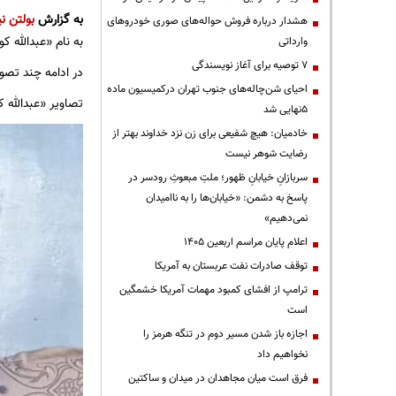
به گزارش
بولتن نی
هشدار درباره فروش حواله‌های صوری خودروهای
به نام «عبدالله ک
وارداتی
۷ توصیه برای آغاز نویسندگی
در ادامه چند تصوی
احیای شن‌چاله‌های جنوب تهران درکمیسیون ماده
تصاویر «عبدالله 
۵نهایی شد
خادمیان: هیچ شفیعی برای زن نزد خداوند بهتر از
رضایت شوهر نیست
سربازانِ خیابانِ ظهور؛ ملتِ مبعوثِ رودسر در
پاسخ به دشمن: «خیابان‌ها را به ناامیدان
نمی‌دهیم»
اعلام پایان مراسم اربعین ۱۴۰۵
توقف صادرات نفت عربستان به آمریکا
ترامپ از افشای کمبود مهمات آمریکا خشمگین
است
اجازه باز شدن مسیر دوم در تنگه هرمز را
نخواهیم داد
فرق است میان مجاهدان در میدان و ساکتین