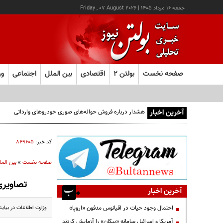
جمعه ۱۶ مرداد ۱۴۰۵
|
Friday , 07 August 2026
صفحه نخست
بولتن ۲
اقتصادی
بین الملل
اجتماعی
ور
آخرین اخبار
کد خبر:
۸۴۹۶۰۵
صفحه نخست
»
بین المل
تصاویری
آخرین اخبار
وزارت اطلاعات در بیای
احتمال وجود حیات در اقیانوس مدفون «اروپا»
آمریکا و اسرائیل سامانه «پیکان» را آزمایش کردند