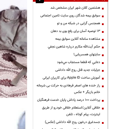
هشتمین کلان شهر ایران مشخص شد
سوابق بیمه شدگان روی سایت تامین اجتماعی
همجنس گرایی در شبکه من و تو
13 توصیه آسان برای رفع بوی بد دهان
مشاهده سامانه آنلاين سوابق بیمه
حكم آيت‌الله مكارم درباره شاهين نجفي
سایتهای همسریابی!
دعايي كه قطعا مستجاب مي‌شود
جزئیات جدید قتل روح الله داداشی
آموزش ساخت Apple ID برای کاربران ایرانی
راز خنده های اصغر فرهادی به حرکت بی شرمانه
خانم بازیگر + عکس
پرداخت ۱۰۰ درصد پاداش پایان خدمت فرهنگیان
خلافی آنلاین/استعلام خلافی خودرو از طریق
اینترنت، پیام کوتاه ، تلفن
جسدغرق درخون روح الله داداشی (عکس)