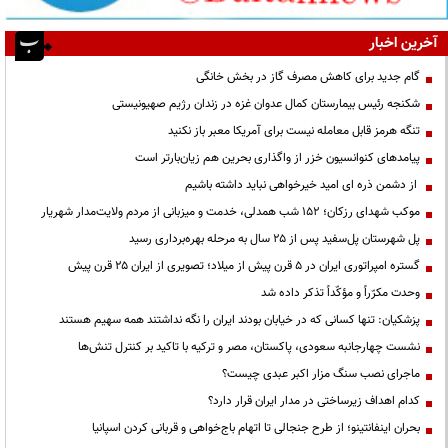
آخرین اخبار
گام جدید برای کاهش مصرف گاز در بخش خانگی
شکنجه رئیس بیمارستان کمال عدوان غزه در زندان رژیم صهیونیستی
تنگه هرمز قابل معامله نیست برای آمریکا معبر باز نکنید
پیامدهای کنوانسیون خزر از واگذاری بحرین هم زیان‌بارتر است
از دشمن ذره ای امید خیرخواهی نباید داشته باشیم
موکب شهدای رزکان؛ ۱۵۲ شب همدلی، خدمت و میزبانی از مردم ولایت‌مدار شهریار
پل شهرستان پل‌سفید پس از ۲۵ سال به مرحله بهره‌برداری رسید
گستره امپراتوری ایران در ۵ قرن پیش از میلاد؛ تصویری از ایران ۲۵ قرن پیش
وحدت مکرّراً و مؤکّداً تذکر داده شد
پزشکیان: تنها کسانی که در خیابان بودند ایران را نگه نداشتند همه سهیم هستند
نشست چهارجانبه سعودی، پاکستان، مصر و ترکیه با تاکید بر کنترل تنش‌ها
ماجرای نصب سنگ مزار اکبر عبدی چیست؟
کدام اهداف زیرساختی در مدار ایران قرار دارد؟
بحران اینفانتینو؛ از طرح جنجالی تا اتهام باج‌خواهی و قربانی کردن اسپانیا