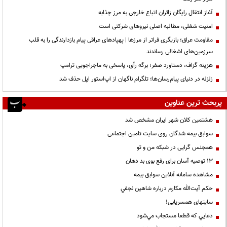
آغاز انتقال رایگان زائران اتباع خارجی به مرز چذابه
‌امنیت شغلی، مطالبه اصلی نیروهای شرکتی است
مقاومت عراق؛ بازیگری فراتر از مرزها | پهپادهای عراقی پیام بازدارندگی را به قلب
سرزمین‌های اشغالی رساندند
هزینه گزاف، دستاورد صفر؛ برگه رأی، پاسخی به ماجراجویی ترامپ
زلزله در دنیای پیام‌رسان‌ها؛ تلگرام ناگهان از اپ‌استور اپل حذف شد
پربحث ترین عناوین
هشتمین کلان شهر ایران مشخص شد
سوابق بیمه شدگان روی سایت تامین اجتماعی
همجنس گرایی در شبکه من و تو
13 توصیه آسان برای رفع بوی بد دهان
مشاهده سامانه آنلاين سوابق بیمه
حكم آيت‌الله مكارم درباره شاهين نجفي
سایتهای همسریابی!
دعايي كه قطعا مستجاب مي‌شود