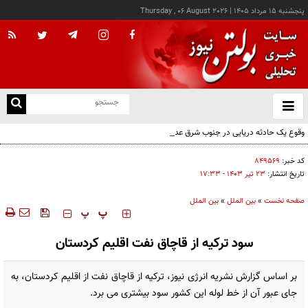
پنجشنبه ۱۵ مرداد ۱۴۰۵
|
Thursday , 06 August 2026
از
و
ته
وقوع یک حادثه دریایی در جنوب شرق عدن
ن
نو
کد خبر:
۸۴۹۵۶۹
تاریخ انتشار:
۲۳ تير ۱۴۰۳ - ۱۷:۳۳
صفحه نخست
»
بین الملل
»
بین الملل
‍‍‍ پ
پ
سود ترکیه از قاچاق نفت اقلیم کردستان
بر اساس گزارش نشریه انرژی نیوز، ترکیه از قاچاق نفت از اقلیم کردستان، به
جای عبور آن از خط لوله این کشور سود بیشتری می برد.