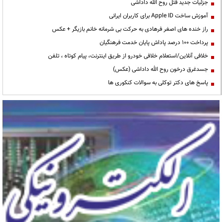
جزئیات جدید قتل روح الله داداشی
آموزش ساخت Apple ID برای کاربران ایرانی
راز خنده های اصغر فرهادی به حرکت بی شرمانه خانم بازیگر + عکس
پرداخت ۱۰۰ درصد پاداش پایان خدمت فرهنگیان
خلافی آنلاین/استعلام خلافی خودرو از طریق اینترنت، پیام کوتاه ، تلفن
جسدغرق درخون روح الله داداشی (عکس)
پاسخ های دکتر توکلی به سوالات کنکوری ها