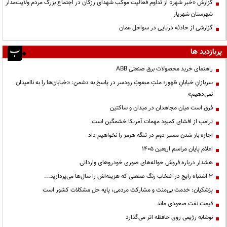
گزارش «خبر شهر» از تداوم فعالیت موکب شهدای رزکان در اجتماع بزرگ مردم ولایت‌مدار
شهرستان شهریار
گزارشی از حادثه دریایی در سواحل عمان
پربازدید ها
راهنمای خرید محصولات برق صنعتی ABB
سربازانِ خیابانِ ظهور؛ ملتِ مبعوثِ رودسر در پاسخ به دشمن: «خیابان‌ها را به ناامیدان
نمی‌دهیم»
فرق است میان مجاهدان در میدان و ساکتین
ترامپ از افشای کمبود مهمات آمریکا خشمگین است
اجازه باز شدن مسیر دوم در تنگه هرمز را نخواهیم داد
اعلام پایان مراسم اربعین ۱۴۰۵
هشدار درباره فروش حواله‌های صوری خودروهای وارداتی
3 اشتباه رایج در انتخاب رنگ صنعتی که هزینه‌اش را سال‌ها می‌پردازید...
پزشکیان: خدمت بی‌منت و مشارکت مردمی، پایه حل مشکلات کشور است
قیمت نفت صعودی ماند
نوشابه رژیمی روی حافظه اثر می‌گذارد