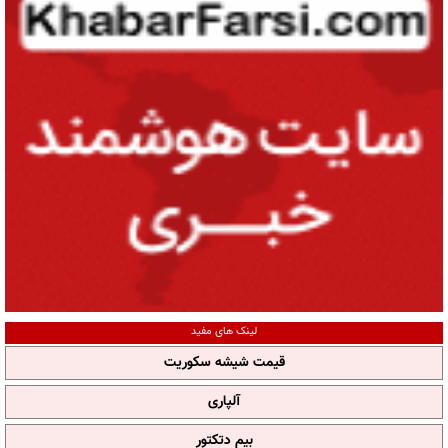
لینک های مفید
قیمت شیشه سکوریت
آلپاری
بیم دتکتور