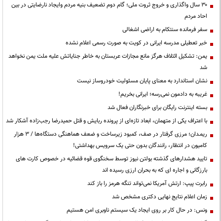
۳۰ سال واگذاری و خروج ثروت ملی؛ گام دوم تضعیف بنیه مردم وایجاد نارضایتی در بین
احاد مردم
سفر فرمانده سنتکام به اراضی اشغالی
خبر تعطیلی مدرسه ایرانی در کویت به صورت رسمی اعلام نشده
یمن: تشکیل ائتلاف هرگز مانع مجازات عربستان به خاطر جنایاتش علیه ملت یمن نخواهد
شد
نشان استاندارد به معنای پایان مسئولیت خودروساز نیست
غریبه به دادمون نمی‌رسه؛ ایرانی بخریم!
بسته اینترنت رایگان برای خبرنگاران فعال شد
با اعتراف یکی از متهمان، ابعاد تازه‌ای از پرونده ربایش و قتل حمیدرضا رجب‌زاده آشکار شد
ریمـدان؛ مرزی گرفتار در صف، کمبود زیرساخت و ضعف هماهنگی دستگاه‌ها / ۳ هزار
کامیون در انتظار، رانندگان بدون حتی یک سرویس بهداشتی!
تایید هشدارهای گذشته بولتن نیوز توسط سخنگوی قوه قضائیه در خصوص کارت های
بارزگانی و اجاره ای که به بحران ارزی رسیده اند
رابرت پیپ: ارتش آمریکا نمی‌تواند تنگه هرمز را باز کند
زمان اعلام نتایج نهایی دکتری مشخص شد
ونس: در حال کار بر روی ایجاد یک سیستم ناوبری امن هستیم