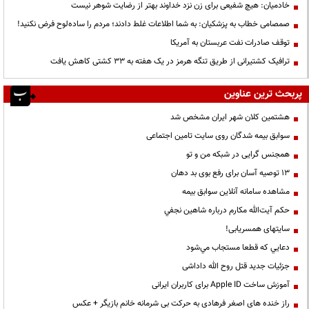
خادمیان: هیچ شفیعی برای زن نزد خداوند بهتر از رضایت شوهر نیست
صمصامی خطاب به پزشکیان: به شما اطلاعات غلط دادند؛ مردم را ساده‌لوح فرض نکنید!
توقف صادرات نفت عربستان به آمریکا
ترافیک کشتیرانی از طریق تنگه هرمز در یک هفته به ۳۳ کشتی کاهش یافت
پربحث ترین عناوین
هشتمین کلان شهر ایران مشخص شد
سوابق بیمه شدگان روی سایت تامین اجتماعی
همجنس گرایی در شبکه من و تو
13 توصیه آسان برای رفع بوی بد دهان
مشاهده سامانه آنلاين سوابق بیمه
حكم آيت‌الله مكارم درباره شاهين نجفي
سایتهای همسریابی!
دعايي كه قطعا مستجاب مي‌شود
جزئیات جدید قتل روح الله داداشی
آموزش ساخت Apple ID برای کاربران ایرانی
راز خنده های اصغر فرهادی به حرکت بی شرمانه خانم بازیگر + عکس