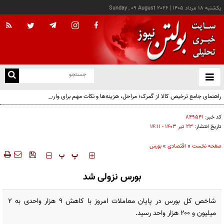
يکشنبه ۱۸ مرداد ۱۴۰۵
|
Sunday , 09 August 2026
از
و
ته
راهنمای جامع ترخیص کالا از گمرک؛ مراحل، هزینه‌ها و نکات مهم برای واردکنندگان
ن
نو
کد خبر:
۸۴۹۵۴۱
تاریخ انتشار:
۲۳ تير ۱۴۰۳ - ۱۴:۱۱
صفحه نخست
»
اقتصادی
»
بورس
‍‍‍ پ
پ
بورس نزولی شد
شاخص کل بورس در پایان معاملات امروز با کاهش ۹ هزار واحدی به ۲
میلیون و ۲۰۰ هزار واحد رسید.