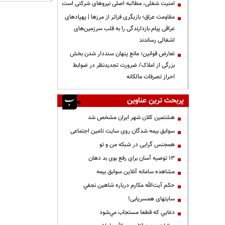
‌امنیت شغلی، مطالبه اصلی نیروهای شرکتی است
مقاومت عراق؛ بازیگری فراتر از مرزها | پهپادهای
عراقی پیام بازدارندگی را به قلب سرزمین‌های
اشغالی رساندند
تعارض قوانین؛ مانع پنهان سنددار شدن بخش
بزرگی از املاک/ ضرورت تجدیدنظر در ضوابط
احراز تصرفات مالکانه
پربحث ترین عناوین
هشتمین کلان شهر ایران مشخص شد
سوابق بیمه شدگان روی سایت تامین اجتماعی
همجنس گرایی در شبکه من و تو
13 توصیه آسان برای رفع بوی بد دهان
مشاهده سامانه آنلاين سوابق بیمه
حكم آيت‌الله مكارم درباره شاهين نجفي
سایتهای همسریابی!
دعايي كه قطعا مستجاب مي‌شود