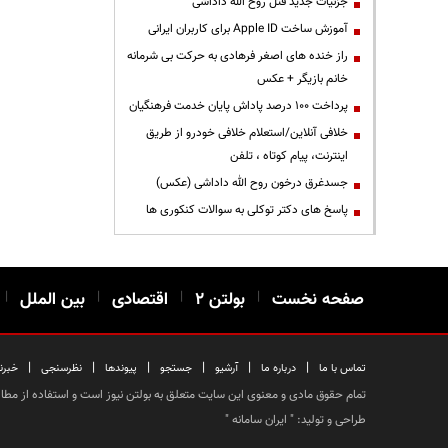
جزئیات جدید قتل روح الله داداشی
آموزش ساخت Apple ID برای کاربران ایرانی
راز خنده های اصغر فرهادی به حرکت بی شرمانه
خانم بازیگر + عکس
پرداخت ۱۰۰ درصد پاداش پایان خدمت فرهنگیان
خلافی آنلاین/استعلام خلافی خودرو از طریق
اینترنت، پیام کوتاه ، تلفن
جسدغرق درخون روح الله داداشی (عکس)
پاسخ های دکتر توکلی به سوالات کنکوری ها
صفحه نخست
|
بولتن ۲
|
اقتصادی
|
بین الملل
|
|
|
|
|
|
|
تماس با ما
درباره ما
آرشیو
جستجو
پیوندها
نظرسنجی
خبرن
تمام حقوق مادی و معنوی این سایت متعلق به بولتن نیوز است و استفاده از مطالب
طراحی و تولید: "
ایران سامانه
"