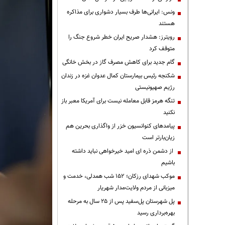
ونس: ایرانی‌ها طرف بسیار دشواری برای مذاکره
هستند
رویترز: هشدار صریح ایران خطر شروع جنگ را
متوقف کرد
گام جدید برای کاهش مصرف گاز در بخش خانگی
شکنجه رئیس بیمارستان کمال عدوان غزه در زندان
رژیم صهیونیستی
تنگه هرمز قابل معامله نیست برای آمریکا معبر باز
نکنید
پیامدهای کنوانسیون خزر از واگذاری بحرین هم
زیان‌بارتر است
از دشمن ذره ای امید خیرخواهی نباید داشته
باشیم
موکب شهدای رزکان؛ ۱۵۲ شب همدلی، خدمت و
میزبانی از مردم ولایت‌مدار شهریار
پل شهرستان پل‌سفید پس از ۲۵ سال به مرحله
بهره‌برداری رسید