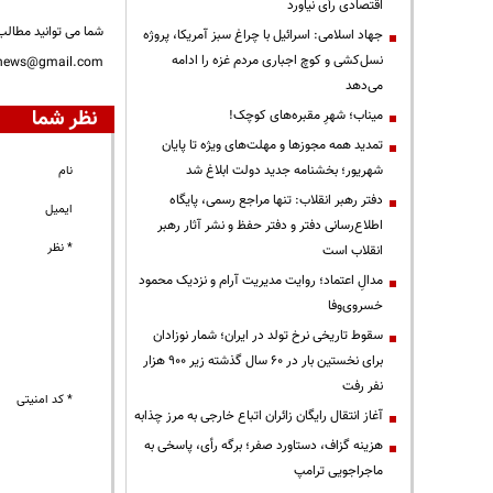
اقتصادی رأی نیاورد
شما می توانید مطالب 
جهاد اسلامی: اسرائیل با چراغ سبز آمریکا، پروژه
نسل‌کشی و کوچ اجباری مردم غزه را ادامه
nnews@gmail.com
می‌دهد
نظر شما
میناب؛ شهرِ مقبره‌های کوچک!
تمدید همه مجوزها و مهلت‌های ویژه تا پایان
شهریور؛ بخشنامه جدید دولت ابلاغ شد
نام
دفتر رهبر انقلاب: تنها مراجع رسمی، پایگاه
ایمیل
اطلاع‌رسانی دفتر و دفتر حفظ و نشر آثار رهبر
* نظر
انقلاب است
مدالِ اعتماد؛ روایت مدیریت آرام و نزدیک محمود
خسروی‌وفا
سقوط تاریخی نرخ تولد در ایران؛ شمار نوزادان
برای نخستین بار در ۶۰ سال گذشته زیر ۹۰۰ هزار
نفر رفت
* کد امنیتی
آغاز انتقال رایگان زائران اتباع خارجی به مرز چذابه
هزینه گزاف، دستاورد صفر؛ برگه رأی، پاسخی به
ماجراجویی ترامپ