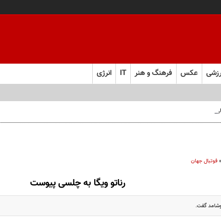
زشی
عکس
فرهنگ و هنر
IT
انرژی
 فارس صعود کرد
فوتبال جهان
رناتو ویگا به چلسی پیوست
وشامد گفت.