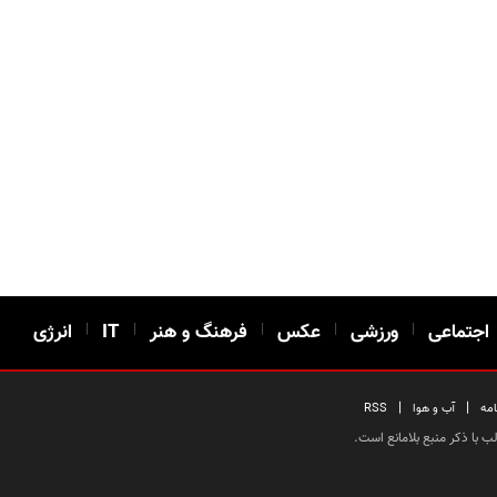
اجتماعی
|
ورزشی
|
عکس
|
فرهنگ و هنر
|
IT
|
انرژی
|
|
امه
آب و هوا
RSS
 با ذکر منبع بلامانع است.