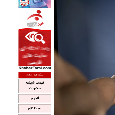
لینک های مفید
قیمت شیشه
سکوریت
آلپاری
بیم دتکتور