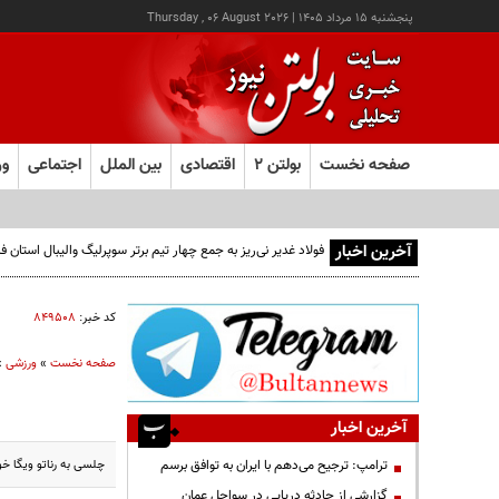
پنجشنبه ۱۵ مرداد ۱۴۰۵
|
Thursday , 06 August 2026
صفحه نخست
بولتن ۲
اقتصادی
بین الملل
اجتماعی
ور
آخرین اخبار
فولاد غدیر نی‌ریز به جمع چهار تیم برتر سوپرلیگ والیبال استان
کد خبر:
۸۴۹۵۰۸
صفحه نخست
»
ورزشی
»
آخرین اخبار
چلسی به رناتو ویگا خ
ترامپ: ترجیح می‌دهم با ایران به توافق برسم
گزارشی از حادثه دریایی در سواحل عمان