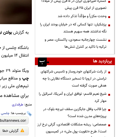
گستره امپراتوری ایران در ۵ قرن پیش از میلاد؛
تصویری از ایران ۲۵ قرن پیش
وحدت مکرّراً و مؤکّداً تذکر داده شد
پزشکیان: تنها کسانی که در خیابان بودند ایران را
نگه نداشتند همه سهیم هستند
به گزارش
بولتن نی
نشست چهارجانبه سعودی، پاکستان، مصر و
ترکیه با تاکید بر کنترل تنش‌ها
باشگاه چلسی از
ج
انتقال 14 میلیون یور دریافت می‌کند.
پربازدید ها
ویگا متولد 29 جولای 2003 است و 17 روز دیگر 21 ساله خواهد شد. او قد 190 سانتی‌متری دارد و می‌تواند در پست‌های هافبک دفاعی،
از رانت‌ شرکتهای خودروساز و تاسیس شرکتهای
چپ
و مدافع میان
تراستی در اروپا تا تسخیر دستگاه نظارتی با چه
تیم‌های ملی زیر 19، 20 و 21 کشورش نیز بازی کرده است. ویگا در 26 بازی برای بازل نیز آمار 2 گل و 1 پاس گل را به ثبت رساند.
هدفی صورت گرفته است
شیخ نعیم قاسم: توافق ایران و آمریکا، اسرائیل را
برای مشاهده مطا
مهار کرد
منبع:
طرفداری
چرا قالب وافل جایگزین سقف تیرچه بلوک در
برچسب ها:
چلسی
،
پروژه‌های مدرن شده است؟
صمصامی: ریشه مشکلات اقتصادی، گرانی نرخ ارز
گزارش خطا
است/ طرح «تقویت پول ملی» در کمیسیون