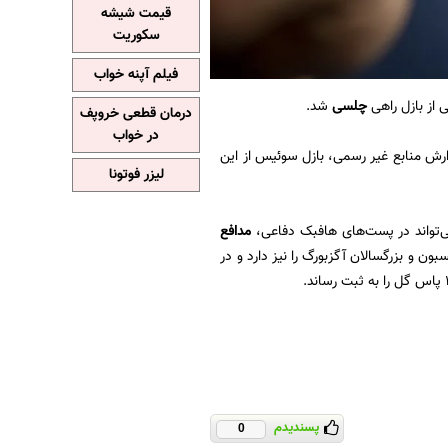
قیمت شیشه
سکوریت
فیلم آپنه خواب
چلسی
شد.
درمان قطعی خروپف
در خواب
 داد. به گزارش منابع غیر رسمی، بازل سوئیس از این
لیزر فوتونا
مدافع
ون و بزرگسالان آگزبورگ را نیز دارد و در
پسندیدم
0