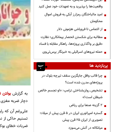
واقعیت‌ها را بپذیرید و به تعهدات خود عمل کنید
امید مالباختگان رمزارز آبکی به فروش اموال
محکومان
از التماس تا فروپاشی هژمونی دلار
مطالبه برای شکستن انحصار پیمانکاری؛ نظارت
دقیق بر واگذاری پروژه‌ها، راهکار مقابله با فساد
حمله نیروهای اسرائیلی به خبرنگار پرس‌تی‌وی
پربازدید ها
چرا قالب وافل جایگزین سقف تیرچه بلوک در
پروژه‌های مدرن شده است؟
تشخیص روان‌شناختی ترامپ: «او تجسم خالص
به گزارش
بولتن ن
شیطان است!»
دچار ضربه مغزی ش
۲ گزینه صنعا برای ریاض
علی‌رغم آن که رئی
گستره امپراتوری ایران در ۵ قرن پیش از میلاد؛
تسنیم‌ حاکی از ن
تصویری از ایران ۲۵ قرن پیش
ضربات خطای بوکس
میانکاله در آتش می‌سوزد