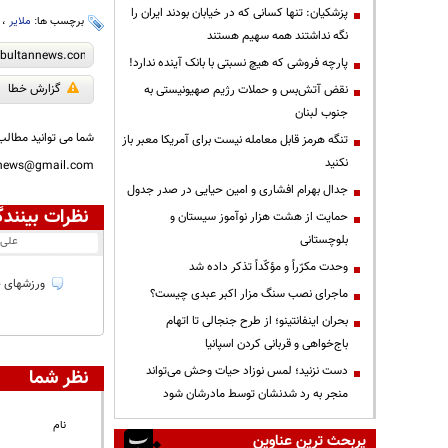
پزشکیان: تنها کسانی که در خیابان بودند ایران را
برچسب ها:
ملایر
،
نگه نداشتند همه سهیم هستند
پارچه فروشی که هیچ نسبتی با بانک آینده ندارد!
گزارش خطا
نقض آتش‌بس و حملات رژیم صهیونیستی به
جنوب لبنان
شما می توانید مطالب 
تنگه هرمز قابل معامله نیست برای آمریکا معبر باز
نکنید
nnews@gmail.com
جدال بهرام افشاری و امین حیایی در صدر جدول
نظرات بینندگ
حمایت از هشت هزار نوآموز سیستان و
بلوچستانی
علی
وحدت مکرّراً و مؤکّداً تذکر داده شد
ورزشهای خش
ماجرای نصب سنگ مزار اکبر عبدی چیست؟
بحران اینفانتینو؛ از طرح جنجالی تا اتهام
باج‌خواهی و قربانی کردن اسپانیا
دست نزنید؛ لمس نوزاد حیات وحش می‌تواند
نظر شما
منجر به رد شدنشان توسط مادرشان شود
نام
پربحث ترین عناوین