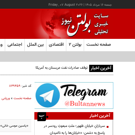
جمعه ۱۶ مرداد ۱۴۰۵
|
Friday , 07 August 2026
صفحه نخست
بولتن ۲
اقتصادی
بین الملل
اجتماعی
ور
آخرین اخبار
توقف صادرات نفت عربستان به آمریکا
کد خبر:
۸۴۹۴۵۹
صفحه نخست
»
ورزشی
آخرین اخبار
«یاسین موسی خانی» بو
سربازانِ خیابانِ ظهور؛ ملتِ مبعوثِ رودسر در
پاسخ به دشمن: «خیابان‌ها را به ناامیدان