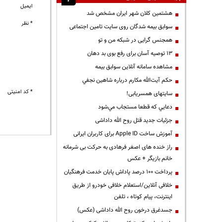
ایمیل
هشتمین کلان شهر ایران مشخص شد
* نظر
سوابق بیمه شدگان روی سایت تامین اجتماعی
همجنس گرایی در شبکه من و تو
13 توصیه آسان برای رفع بوی بد دهان
مشاهده سامانه آنلاين سوابق بیمه
حكم آيت‌الله مكارم درباره شاهين نجفي
* کد امنیتی
سایتهای همسریابی!
دعايي كه قطعا مستجاب مي‌شود
جزئیات جدید قتل روح الله داداشی
آموزش ساخت Apple ID برای کاربران ایرانی
راز خنده های اصغر فرهادی به حرکت بی شرمانه
خانم بازیگر + عکس
پرداخت ۱۰۰ درصد پاداش پایان خدمت فرهنگیان
خلافی آنلاین/استعلام خلافی خودرو از طریق
اینترنت، پیام کوتاه ، تلفن
جسدغرق درخون روح الله داداشی (عکس)