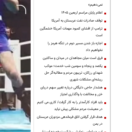
نمی‌دهیم»
اعلام پایان مراسم اربعین ۱۴۰۵
توقف صادرات نفت عربستان به آمریکا
ترامپ از افشای کمبود مهمات آمریکا خشمگین
است
اجازه باز شدن مسیر دوم در تنگه هرمز را
نخواهیم داد
فرق است میان مجاهدان در میدان و ساکتین
یکصد و پنجاه و سومین شب خدمت؛ موکب
شهدای رزکان، تریبون مردم و مطالبه‌گر حل
ریشه‌ای مشکلات شهری
هشدار حاجی دلیگانی درباره تغییر سهم دریای
خزر و مخالفت با واگذاری امتیاز
باید افراد کارآمدتر را به کار گرفت/ کاری می کنیم
در معیشت مردم مشکلی پیش نیاید
هدف قرار گرفتن اتاق‌ فرماندهی مزدوران عربستان
در یمن
این دیپلماسی نمایشی، شکست خورده است/