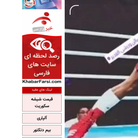
لینک های مفید
قیمت شیشه
سکوریت
آلپاری
بیم دتکتور