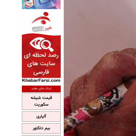
لینک های مفید
قیمت شیشه
سکوریت
آلپاری
بیم دتکتور