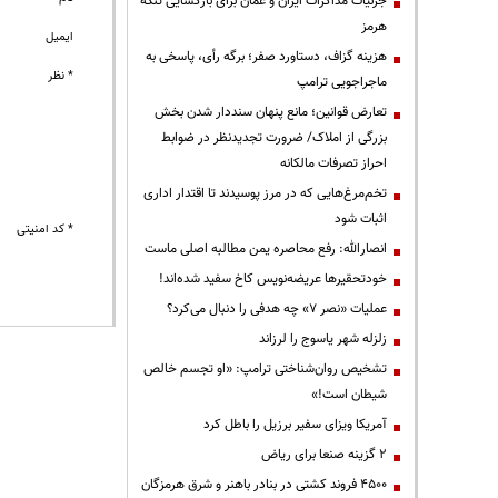
جزئیات مذاکرات ایران و عمان برای بازگشایی تنگه
هرمز
ایمیل
هزینه گزاف، دستاورد صفر؛ برگه رأی، پاسخی به
* نظر
ماجراجویی ترامپ
تعارض قوانین؛ مانع پنهان سنددار شدن بخش
بزرگی از املاک/ ضرورت تجدیدنظر در ضوابط
احراز تصرفات مالکانه
تخم‌مرغ‌هایی که در مرز پوسیدند تا اقتدار اداری
اثبات شود
* کد امنیتی
انصارالله: رفع محاصره یمن مطالبه اصلی ماست
خودتحقیرها عریضه‌نویس کاخ سفید شده‌اند!
عملیات «نصر ۷» چه هدفی را دنبال می‌کرد؟
زلزله شهر یاسوج را لرزاند
تشخیص روان‌شناختی ترامپ: «او تجسم خالص
شیطان است!»
آمریکا ویزای سفیر برزیل را باطل کرد
۲ گزینه صنعا برای ریاض
۴۵۰۰ فروند کشتی در بنادر باهنر و شرق هرمزگان