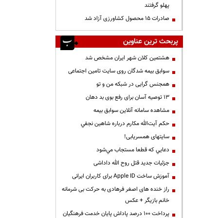
پهلو گرفتند
صادرات ۱۵ محصول کشاورزی آزاد شد
پربحث ترین عناوین
هشتمین کلان شهر ایران مشخص شد
سوابق بیمه شدگان روی سایت تامین اجتماعی
همجنس گرایی در شبکه من و تو
13 توصیه آسان برای رفع بوی بد دهان
مشاهده سامانه آنلاين سوابق بیمه
حكم آيت‌الله مكارم درباره شاهين نجفي
سایتهای همسریابی!
دعايي كه قطعا مستجاب مي‌شود
جزئیات جدید قتل روح الله داداشی
آموزش ساخت Apple ID برای کاربران ایرانی
راز خنده های اصغر فرهادی به حرکت بی شرمانه
خانم بازیگر + عکس
پرداخت ۱۰۰ درصد پاداش پایان خدمت فرهنگیان