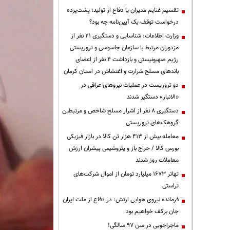
تقسیم غنایم مدیران یا دفاع از تولید؛ پشت‌پرده
درخواست توقف یک آیین‌نامه چه بود؟
وزارت اطلاعات: شناسایی و دستگیری ۲۱ نفر از
مزدوران مرتبط با سازمان جاسوسی و تروریستی
رژیم صهیونیستی و بازداشت ۴ نفر از اعضای
باندهای مسلح شرارت و اغتشاش در استان کرمان
دو تروریست در عملیات نیروهای عراقی در
«الانبار» دستگیر شدند
دستگیری ۸ نفر از اشرار مسلح شاخص و مرتبطین
گروهک‌های تروریستی
معامله بیش از ۴۱۳ هزار تن کالا در بازار فیزیکی
بورس کالا / حراج باز و پتروشیمی پیشران ارزش
معاملات روز شدند
تهاتر ۱۶۷۳ میلیارد تومان از اموال شرکت‌های
تراستی
فرمانده نیروی هوایی ارتش: در دفاع از ملت ایران
جان برکف خواهیم بود
ماجراجویی در سن ۹۷ سالگی!