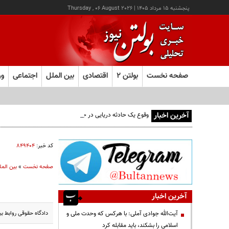
پنجشنبه ۱۵ مرداد ۱۴۰۵
|
Thursday , 06 August 2026
صفحه نخست
بولتن ۲
اقتصادی
بین الملل
اجتماعی
ور
آخرین اخبار
وقوع یک حادثه دریایی در جنوب شرق عدن
کد خبر:
۸۴۹۴۰۴
صفحه نخست
»
بین المل
آخرین اخبار
دادگاه حقوقی روابط بین‌الملل تهران رای به محکومیت ۶
آیت‌الله جوادی آملی: با هرکس که وحدت ملی و
اسلامی را بشکند، باید مقابله کرد