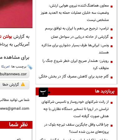
معاون هماهنگ‌کننده نیروی هوایی ارتش:
وضعیت سه خلبان عملیات حمله به العدید هنوز
مشخص نیست
ترامپ: ترجیح می‌دهم با ایران به توافق برسم
به گزارش
بولتن نی
گزارشی از حادثه دریایی در سواحل عمان
آمریکایی به پردا
ونس: ایرانی‌ها طرف بسیار دشواری برای مذاکره
هستند
برای مشاهده مطا
رویترز: هشدار صریح ایران خطر شروع جنگ را
برچسب ها:
امریکا
،
متوقف کرد
گام جدید برای کاهش مصرف گاز در بخش خانگی
گزارش خطا
پربازدید ها
شما می توانید مطالب 
از رانت‌ شرکتهای خودروساز و تاسیس شرکتهای
nnews@gmail.com
تراستی در اروپا تا تسخیر دستگاه نظارتی با چه
هدفی صورت گرفته است
نظر شما
چرا قالب وافل جایگزین سقف تیرچه بلوک در
پروژه‌های مدرن شده است؟
نام