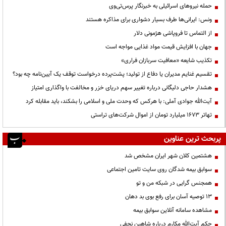
حمله نیروهای اسرائیلی به خبرنگار پرس‌تی‌وی
ونس: ایرانی‌ها طرف بسیار دشواری برای مذاکره هستند
از التماس تا فروپاشی هژمونی دلار
جهان با افزایش قیمت مواد غذایی مواجه است
تکذیب شایعه «معافیت سربازان فراری»
تقسیم غنایم مدیران یا دفاع از تولید؛ پشت‌پرده درخواست توقف یک آیین‌نامه چه بود؟
هشدار حاجی دلیگانی درباره تغییر سهم دریای خزر و مخالفت با واگذاری امتیاز
آیت‌الله جوادی آملی: با هرکس که وحدت ملی و اسلامی را بشکند، باید مقابله کرد
تهاتر ۱۶۷۳ میلیارد تومان از اموال شرکت‌های تراستی
پربحث ترین عناوین
هشتمین کلان شهر ایران مشخص شد
سوابق بیمه شدگان روی سایت تامین اجتماعی
همجنس گرایی در شبکه من و تو
13 توصیه آسان برای رفع بوی بد دهان
مشاهده سامانه آنلاين سوابق بیمه
حكم آيت‌الله مكارم درباره شاهين نجفي