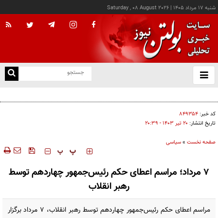
شنبه ۱۷ مرداد ۱۴۰۵
|
Saturday , 08 August 2026
از
و
ته
پاتریشیا مارینز با اشاره به توافق امنیتی سه‌جانبه ریاض، اسلام‌آباد و آنکارا، آن را نشانه‌ای از
ن
حرکت کشورهای منطقه به سمت ترتیبات امنیتی مستقل دانست
نو
کد خبر:
۸۴۹۳۵۴
تاریخ انتشار:
۲۰ تير ۱۴۰۳ - ۲۰:۳۹
صفحه نخست
»
سیاسی
‍‍‍ پ
پ
۷ مرداد؛ مراسم اعطای حکم رئیس‌جمهور چهاردهم توسط
رهبر انقلاب
مراسم اعطای حکم رئیس‌جمهور چهاردهم توسط رهبر انقلاب، ۷ مرداد برگزار