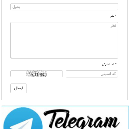
* نظر
* کد امنیتی