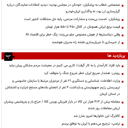
صمصامی خطاب به پزشکیان: خودتان در مجلس بودید؛ دیدید انتقادات نمایندگان درباره
گران‌سازی ارز بود، نه واگذاری ایران‌خودرو
پزشکیان: خدمت بی‌منت و مشارکت مردمی، پایه حل مشکلات کشور است
قیمت‌ برنج ایرانی همچنان در کانال ۴۵۰ تا ۵۵۰ هزار تومان
وقتی دیتاسنترها از هوش مصنوعی جلو می‌زنند؛ زنگ خطر برای اقتصاد AI
از خبرسازی تا جریان‌سازی نقشه راه مدیران هوشمند
پربازدید ها
باید افراد کارآمدتر را به کار گرفت/ کاری می کنیم در معیشت مردم مشکلی پیش نیاید
رویترز: هشدار صریح ایران خطر شروع جنگ را متوقف کرد
وزارت اطلاعات: شناسایی و دستگیری ۲۱ نفر از مزدوران مرتبط با سازمان جاسوسی و
تروریستی رژیم صهیونیستی و بازداشت ۴ نفر از اعضای باندهای مسلح شرارت و اغتشاش
در استان کرمان
معامله بیش از ۴۱۳ هزار تن کالا در بازار فیزیکی بورس کالا / حراج باز و پتروشیمی پیشران
ارزش معاملات روز شدند
کالابرگ این خانوارها امروز شارژ شد
ترامپ: ترجیح می‌دهم با ایران به توافق برسم