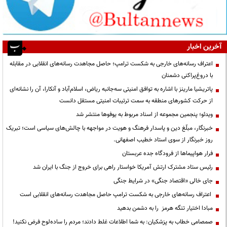
آخرین اخبار
اعتراف رسانه‌های خارجی به شکست ترامپ؛ حاصل مجاهدت رسانه‌های انقلابی در مقابله
با دروغ‌پراکنی دشمنان
پاتریشیا مارینز با اشاره به توافق امنیتی سه‌جانبه ریاض، اسلام‌آباد و آنکارا، آن را نشانه‌ای
از حرکت کشورهای منطقه به سمت ترتیبات امنیتی مستقل دانست
ویدئو؛ پنجمین مجموعه از اسناد مربوط به یوفوها منتشر شد
خبرنگار، مبلّغ دین و پاسدار فرهنگ و هویت در مواجهه با چالش‌های سیاسی است؛ تبریک
روز خبرنگار از سوی استاد خطیب اصفهانی.
فرار هواپیماها از فرودگاه جده عربستان
رئیس ستاد مشترک ارتش آمریکا خواستار راهی برای خروج از جنگ با ایران شد
جای خالی «اقتصاد جنگی» در شرایط جنگی
اعتراف رسانه‌های خارجی به شکست ترامپ حاصل مجاهدت رسانه‌های انقلابی است
مبادا اختیار تنگه هرمز را به دشمن بدهید
صمصامی خطاب به پزشکیان: به شما اطلاعات غلط دادند؛ مردم را ساده‌لوح فرض نکنید!