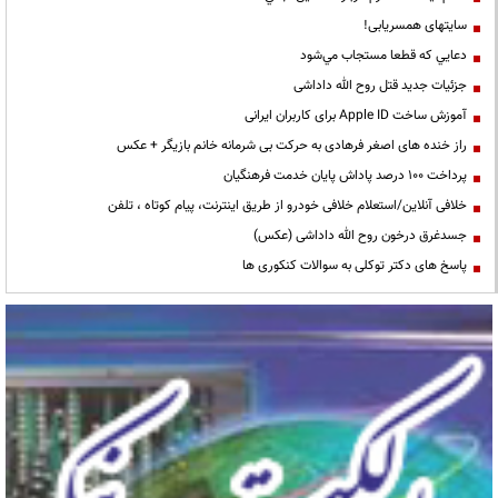
سایتهای همسریابی!
دعايي كه قطعا مستجاب مي‌شود
جزئیات جدید قتل روح الله داداشی
آموزش ساخت Apple ID برای کاربران ایرانی
راز خنده های اصغر فرهادی به حرکت بی شرمانه خانم بازیگر + عکس
پرداخت ۱۰۰ درصد پاداش پایان خدمت فرهنگیان
خلافی آنلاین/استعلام خلافی خودرو از طریق اینترنت، پیام کوتاه ، تلفن
جسدغرق درخون روح الله داداشی (عکس)
پاسخ های دکتر توکلی به سوالات کنکوری ها