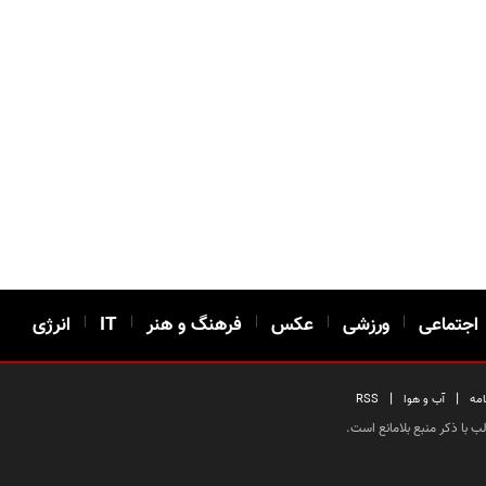
اجتماعی
|
ورزشی
|
عکس
|
فرهنگ و هنر
|
IT
|
انرژی
|
|
امه
آب و هوا
RSS
 با ذکر منبع بلامانع است.