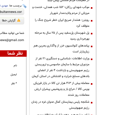
در معیشت مردم مشکلی پیش نیاید
برچسب ها:
مهدی تر
موکب شهدای رزکان؛ ۱۵۲ شب همدلی، خدمت و
میزبانی از مردم ولایت‌مدار شهریار
رویترز: هشدار صریح ایران خطر شروع جنگ را
گزارش خطا
متوقف کرد
پل شهرستان پل‌سفید پس از ۲۵ سال به مرحله
شما می توانید مطالب 
بهره‌برداری رسید
nnews@gmail.com
پیامدهای کنوانسیون خزر از واگذاری بحرین هم
زیان‌بارتر است
نظر شما
وزارت اطلاعات: شناسایی و دستگیری ۲۱ نفر از
مزدوران مرتبط با سازمان جاسوسی و تروریستی
نام
رژیم صهیونیستی و بازداشت ۴ نفر از اعضای
ایمیل
باندهای مسلح شرارت و اغتشاش در استان کرمان
معامله بیش از ۴۱۳ هزار تن کالا در بازار فیزیکی
* نظر
بورس کالا / حراج باز و پتروشیمی پیشران ارزش
معاملات روز شدند
شکنجه رئیس بیمارستان کمال عدوان غزه در زندان
رژیم صهیونیستی
ترامپ: ترجیح می‌دهم با ایران به توافق برسم