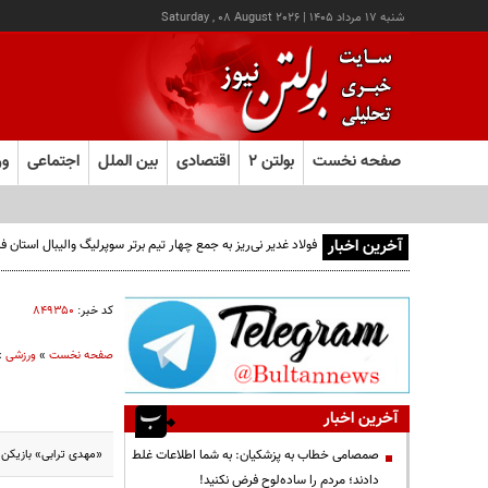
شنبه ۱۷ مرداد ۱۴۰۵
|
Saturday , 08 August 2026
صفحه نخست
بولتن ۲
اقتصادی
بین الملل
اجتماعی
ور
آخرین اخبار
فولاد غدیر نی‌ریز به جمع چهار تیم برتر سوپرلیگ والیبال استان
کد خبر:
۸۴۹۳۵۰
صفحه نخست
»
ورزشی
»
آخرین اخبار
«مهدی ترابی» بازیکن 
صمصامی خطاب به پزشکیان: به شما اطلاعات غلط
دادند؛ مردم را ساده‌لوح فرض نکنید!