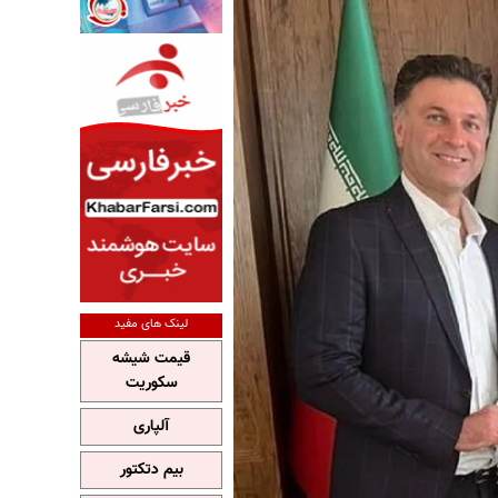
لینک های مفید
قیمت شیشه
سکوریت
آلپاری
بیم دتکتور