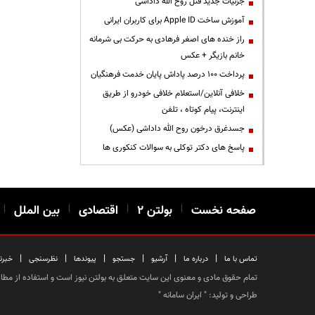
جزئیات جدید قتل روح الله داداشی
آموزش ساخت Apple ID برای کاربران ایرانی
راز خنده های اصغر فرهادی به حرکت بی شرمانه
خانم بازیگر + عکس
پرداخت ۱۰۰ درصد پاداش پایان خدمت فرهنگیان
خلافی آنلاین/استعلام خلافی خودرو از طریق
اینترنت، پیام کوتاه ، تلفن
جسدغرق درخون روح الله داداشی (عکس)
پاسخ های دکتر توکلی به سوالات کنکوری ها
صفحه نخست
|
بولتن ۲
|
اقتصادی
|
بین الملل
|
|
|
|
|
|
|
تماس با ما
درباره ما
آرشیو
جستجو
پیوندها
نظرسنجی
خبرن
تمام حقوق مادی و معنوی این سایت متعلق به بولتن نیوز است و استفاده از مطالب
طراحی و تولید: "
ایران سامانه
"