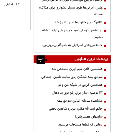
* کد امنیتی
ونس: ایرانی‌ها طرف بسیار دشواری برای مذاکره
هستند
کالابرگ این خانوارها امروز شارژ شد
از دشمن ذره ای امید خیرخواهی نباید داشته
باشیم
حمله نیروهای اسرائیلی به خبرنگار پرس‌تی‌وی
پربحث ترین عناوین
هشتمین کلان شهر ایران مشخص شد
سوابق بیمه شدگان روی سایت تامین اجتماعی
همجنس گرایی در شبکه من و تو
13 توصیه آسان برای رفع بوی بد دهان
مشاهده سامانه آنلاين سوابق بیمه
حكم آيت‌الله مكارم درباره شاهين نجفي
سایتهای همسریابی!
دعايي كه قطعا مستجاب مي‌شود