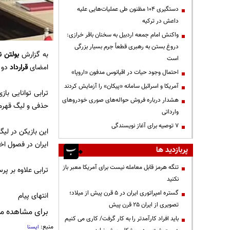
دستگیری ۱۰۴ مظنون طی عملیات‌هایی علیه
داعش در ترکیه
واکنش امام جمعه اردبیل به سخنان باقر خرازی:
دروغ بستن به رهبری قطعاً جرم بسیار بزرگی
به گزارش
بولتن ن
است
امضای
قرارداد
دو 
احتمال وجود حیات در اقیانوس مدفون «اروپا»
آمریکا و اسرائیل سامانه «پیکان» را آزمایش کردند
هشدار درباره فروش حواله‌های صوری خودروهای
حذفی و لیگ قهرمانان آسیا انجام داده
وارداتی
۷ توصیه برای آغاز نویسندگی
ایران در فصول اخی
پربازدید ها
تنگه هرمز قابل معامله نیست برای آمریکا معبر باز
ترابی علاوه بر پرسپولیس،
نکنید
گستره امپراتوری ایران در ۵ قرن پیش از میلاد؛
انتهای پیام
تصویری از ایران ۲۵ قرن پیش
برای مشاهده مطا
باید افراد کارآمدتر را به کار گرفت/ کاری می کنیم
منبع:
ایسنا