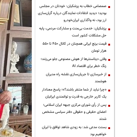
صمصامی خطاب به پزشکیان: خودتان در مجلس
بودید؛ دیدید انتقادات نمایندگان درباره گران‌سازی
ارز بود، نه واگذاری ایران‌خودرو
پزشکیان: خدمت بی‌منت و مشارکت مردمی، پایه
حل مشکلات کشور است
قیمت‌ برنج ایرانی همچنان در کانال ۴۵۰ تا ۵۵۰
هزار تومان
وقتی دیتاسنترها از هوش مصنوعی جلو می‌زنند؛
زنگ خطر برای اقتصاد AI
از خبرسازی تا جریان‌سازی نقشه راه مدیران
هوشمند
«چرا نباید از شما متنفر باشند؟»؛ پاسخ معنادار
یک کاربر خارجی به قدرت و توانمندی ایرانیان
پس از رأی شورای مرکزی جبهه ایران اسلامی؛
اعضای حقیقی و حقوقی دفتر سیاسی مشخص
شدند
بسنت مدعی شد: به زودی شاهد توافق با ایران
خواهیم بود