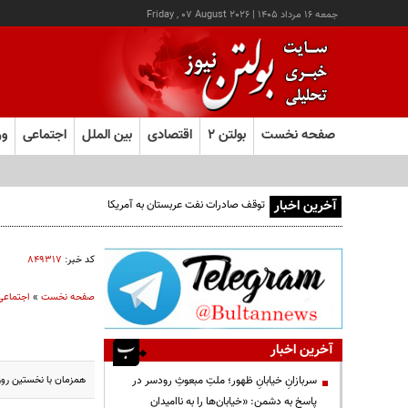
جمعه ۱۶ مرداد ۱۴۰۵
|
Friday , 07 August 2026
صفحه نخست
بولتن ۲
اقتصادی
بین الملل
اجتماعی
ور
آخرین اخبار
توقف صادرات نفت عربستان به آمریکا
کد خبر:
۸۴۹۳۱۷
صفحه نخست
»
اجتماعی
آخرین اخبار
همزمان با نخستین روز محرم در عربستان و آغاز سال ۴۴۶
سربازانِ خیابانِ ظهور؛ ملتِ مبعوثِ رودسر در
پاسخ به دشمن: «خیابان‌ها را به ناامیدان