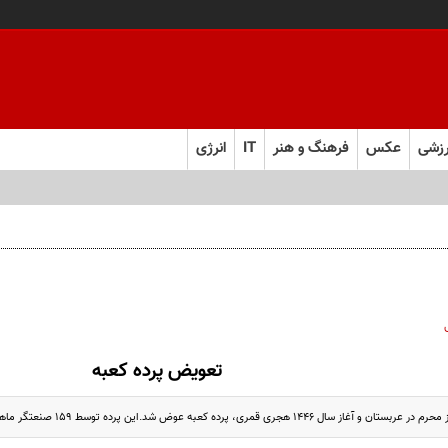
زشی
عکس
فرهنگ و هنر
IT
انرژی
تعویض پرده کعبه
۱ هجری قمری، پرده کعبه عوض شد.این پرده توسط ۱۵۹ صنعتگر ماهر تولید شده است