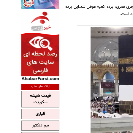
از ایسنا، همزمان با نخستین روز محرم در عربستان و آغاز سال ۱۴۴۶ هجری قمری، پرده کعبه عوض شد.این پرده
لینک های مفید
قیمت شیشه
سکوریت
آلپاری
بیم دتکتور