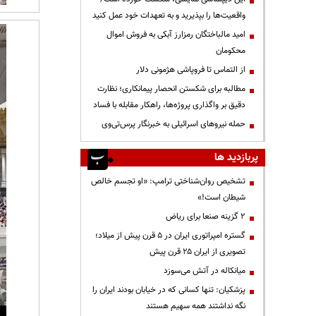
واقعیت‌ها را بپذیرید و به تعهدات خود عمل کنید
امید مالباختگان رمزارز آبکی به فروش اموال
محکومان
از التماس تا فروپاشی هژمونی دلار
مطالبه برای شکستن انحصار پیمانکاری؛ نظارت
دقیق بر واگذاری پروژه‌ها، راهکار مقابله با فساد
حمله نیروهای اسرائیلی به خبرنگار پرس‌تی‌وی
پربازدید ها
تشخیص روان‌شناختی ترامپ: «او تجسم خالص
شیطان است!»
۲ گزینه صنعا برای ریاض
گستره امپراتوری ایران در ۵ قرن پیش از میلاد؛
تصویری از ایران ۲۵ قرن پیش
میانکاله در آتش می‌سوزد
پزشکیان: تنها کسانی که در خیابان بودند ایران را
نگه نداشتند همه سهیم هستند