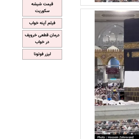
قیمت شیشه
سکوریت
فیلم آپنه خواب
درمان قطعی خروپف
در خواب
لیزر فوتونا