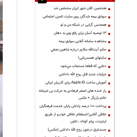
هشتمین کلان شهر ایران مشخص شد
سوابق بیمه شدگان روی سایت تامین اجتماعی
همجنس گرایی در شبکه من و تو
13 توصیه آسان برای رفع بوی بد دهان
مشاهده سامانه آنلاين سوابق بیمه
حكم آيت‌الله مكارم درباره شاهين نجفي
سایتهای همسریابی!
دعايي كه قطعا مستجاب مي‌شود
جزئیات جدید قتل روح الله داداشی
آموزش ساخت Apple ID برای کاربران ایرانی
راز خنده های اصغر فرهادی به حرکت بی شرمانه
خانم بازیگر + عکس
پرداخت ۱۰۰ درصد پاداش پایان خدمت فرهنگیان
خلافی آنلاین/استعلام خلافی خودرو از طریق
اینترنت، پیام کوتاه ، تلفن
جسدغرق درخون روح الله داداشی (عکس)