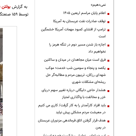
نمی‌دهیم»
به گزارش
بولتن ن
اعلام پایان مراسم اربعین ۱۴۰۵
توسط ۱۵۹ صنعتگر ماهر تولید شده است که برای قسمت طلادوزی آن بین ۶۰ تا ۱۲۰ روز زمان برده شده است.
توقف صادرات نفت عربستان به آمریکا
ترامپ از افشای کمبود مهمات آمریکا خشمگین
است
اجازه باز شدن مسیر دوم در تنگه هرمز را
نخواهیم داد
فرق است میان مجاهدان در میدان و ساکتین
یکصد و پنجاه و سومین شب خدمت؛ موکب
شهدای رزکان، تریبون مردم و مطالبه‌گر حل
ریشه‌ای مشکلات شهری
هشدار حاجی دلیگانی درباره تغییر سهم دریای
خزر و مخالفت با واگذاری امتیاز
باید افراد کارآمدتر را به کار گرفت/ کاری می کنیم
در معیشت مردم مشکلی پیش نیاید
هدف قرار گرفتن اتاق‌ فرماندهی مزدوران عربستان
در یمن
این دیپلماسی نمایشی، شکست خورده است/