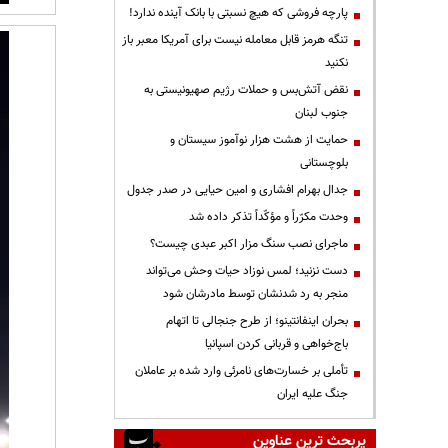
پارچه فروشی که هیچ نسبتی با بانک آینده ندارد!
تنگه هرمز قابل معامله نیست برای آمریکا معبر باز
نکنید
نقض آتش‌بس و حملات رژیم صهیونیستی به
جنوب لبنان
حمایت از هشت هزار نوآموز سیستان و
بلوچستانی
جدال بهرام افشاری و امین حیایی در صدر جدول
وحدت مکرّراً و مؤکّداً تذکر داده شد
ماجرای نصب سنگ مزار اکبر عبدی چیست؟
دست نزنید؛ لمس نوزاد حیات وحش می‌تواند
منجر به رد شدنشان توسط مادرشان شود
بحران اینفانتینو؛ از طرح جنجالی تا اتهام
باج‌خواهی و قربانی کردن اسپانیا
تأملی بر خسارت‌های نامرئی وارد شده بر عاملان
جنگ علیه ایران
پربحث ترین عناوین