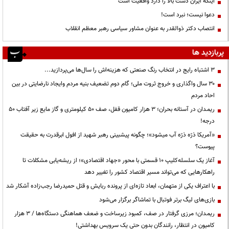
اینکه ایران دست بالا را دارد واقعیت است
دعوا نیست؛ نبرد است!
انتصاب دکتر ذوالقدر به عنوان مشاور سیاسی رهبر معظم انقلاب
پربازدید ها
3 اشتباه رایج در انتخاب رنگ صنعتی که هزینه‌اش را سال‌ها می‌پردازید...
۳۰ سال واگذاری و خروج ثروت ملی؛ گام دوم تضعیف بنیه مردم وایجاد نارضایتی در بین
احاد مردم
ریمـدان در آستانه بحران؛ ۳ هزار کامیون قفل، صف ۵۰ کیلومتری و گاز مایع زیر آفتاب ۵۰
درجه!
«آمریکا ذرّه ذرّه آب میشود»؛ چگونه پیشبینی رهبر شهید از افول ابرقدرت به حقیقت
پیوست؟
آغاز یک سلسله‌کلیپ ۱۰ قسمتی با محور «جهاد اقتصادی»؛ از ریشه‌یابی مشکلات تا
راهکارهایی که می‌تواند مسیر اقتصاد کشور را تغییر دهد
با اعتراف یکی از متهمان، ابعاد تازه‌ای از پرونده ربایش و قتل حمیدرضا رجب‌زاده آشکار شد
بازی‌های لیگ برتر فوتبال با تماشاگر برگزار می‌شود
ریمـدان؛ مرزی گرفتار در صف، کمبود زیرساخت و ضعف هماهنگی دستگاه‌ها / ۳ هزار
کامیون در انتظار، رانندگان بدون حتی یک سرویس بهداشتی!