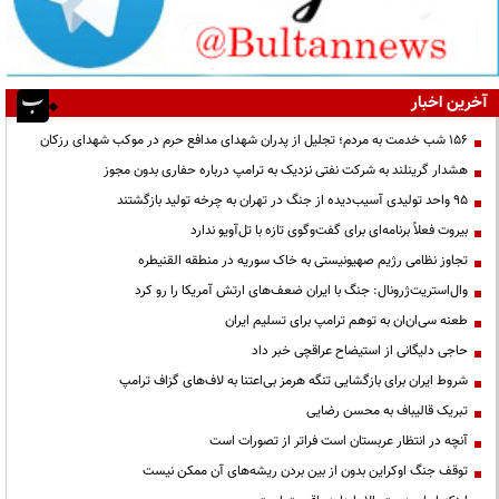
آخرین اخبار
۱۵۶ شب خدمت به مردم؛ تجلیل از پدران شهدای مدافع حرم در موکب شهدای رزکان
هشدار گرینلند به شرکت نفتی نزدیک به ترامپ درباره حفاری بدون مجوز
95 واحد تولیدی آسیب‌دیده از جنگ در تهران به چرخه تولید بازگشتند
بیروت فعلاً برنامه‌ای برای گفت‌وگوی تازه با تل‌آویو ندارد
تجاوز نظامی رژیم صهیونیستی به خاک سوریه در منطقه القنیطره
وال‌استریت‌ژرونال: جنگ با ایران ضعف‌های ارتش آمریکا را رو کرد
طعنه سی‌ان‌ان به توهم ترامپ برای تسلیم ایران
حاجی دلیگانی از استیضاح عراقچی خبر داد
شروط ایران برای بازگشایی تنگه هرمز بی‌اعتنا به لاف‌های گزاف ترامپ
تبریک قالیباف به محسن رضایی
آنچه در انتظار عربستان است فراتر از تصورات است
توقف جنگ اوکراین بدون از بین بردن ریشه‌های آن ممکن نیست