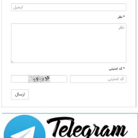
* نظر
* کد امنیتی