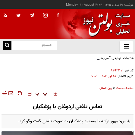
دوشنبه ۱۹ مرداد ۱۴۰۵
|
Monday , 10 August 2026
از
و
ته
95 واحد تولیدی آسیب‌دیده از جنگ در تهران به چرخه تولید بازگشتند
ن
نو
کد خبر:
۸۴۹۲۳۷
تاریخ انتشار:
۱۸ تير ۱۴۰۳ - ۲۰:۰۹
صفحه نخست
»
بین الملل
‍‍‍ پ
پ
تماس تلفنی اردوغان با پزشکیان
رئیس‌جمهور ترکیه با مسعود پزشکیان به صورت تلفنی گفت وگو کرد.