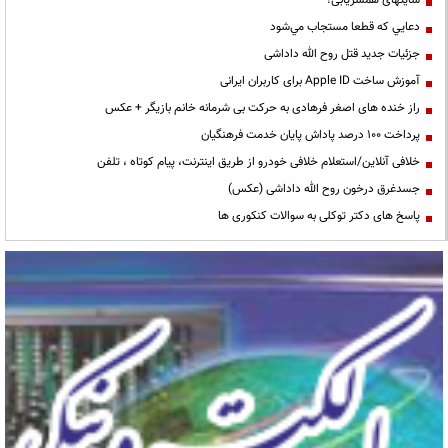
دعايي كه قطعا مستجاب مي‌شود
جزئیات جدید قتل روح الله داداشی
آموزش ساخت Apple ID برای کاربران ایرانی
راز خنده های اصغر فرهادی به حرکت بی شرمانه خانم بازیگر + عکس
پرداخت ۱۰۰ درصد پاداش پایان خدمت فرهنگیان
خلافی آنلاین/استعلام خلافی خودرو از طریق اینترنت، پیام کوتاه ، تلفن
جسدغرق درخون روح الله داداشی (عکس)
پاسخ های دکتر توکلی به سوالات کنکوری ها