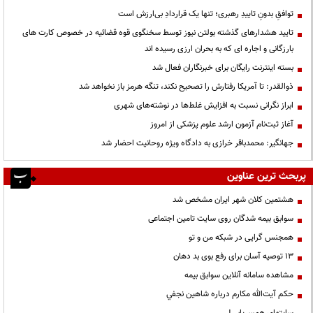
توافقِ بدونِ تاییدِ رهبری؛ تنها یک قراردادِ بی‌ارزش است
تایید هشدارهای گذشته بولتن نیوز توسط سخنگوی قوه قضائیه در خصوص کارت های
بارزگانی و اجاره ای که به بحران ارزی رسیده اند
بسته اینترنت رایگان برای خبرنگاران فعال شد
ذوالقدر: تا آمریکا رفتارش را تصحیح نکند، تنگه هرمز باز نخواهد شد
ابراز نگرانی نسبت به افزایش غلط‌ها در نوشته‌های شهری
آغاز ثبت‌نام آزمون ارشد علوم پزشکی از امروز
جهانگیر: محمدباقر خرازی به دادگاه ویژه روحانیت احضار شد
پربحث ترین عناوین
هشتمین کلان شهر ایران مشخص شد
سوابق بیمه شدگان روی سایت تامین اجتماعی
همجنس گرایی در شبکه من و تو
13 توصیه آسان برای رفع بوی بد دهان
مشاهده سامانه آنلاين سوابق بیمه
حكم آيت‌الله مكارم درباره شاهين نجفي
سایتهای همسریابی!