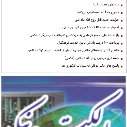
سایتهای همسریابی!
دعايي كه قطعا مستجاب مي‌شود
جزئیات جدید قتل روح الله داداشی
آموزش ساخت Apple ID برای کاربران ایرانی
راز خنده های اصغر فرهادی به حرکت بی شرمانه خانم بازیگر + عکس
پرداخت ۱۰۰ درصد پاداش پایان خدمت فرهنگیان
خلافی آنلاین/استعلام خلافی خودرو از طریق اینترنت، پیام کوتاه ، تلفن
جسدغرق درخون روح الله داداشی (عکس)
پاسخ های دکتر توکلی به سوالات کنکوری ها