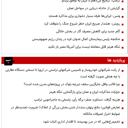
ترامپ: ترجیح می‌دهم با ایران به توافق برسم
گزارشی از حادثه دریایی در سواحل عمان
ونس: ایرانی‌ها طرف بسیار دشواری برای مذاکره هستند
رویترز: هشدار صریح ایران خطر شروع جنگ را متوقف کرد
گام جدید برای کاهش مصرف گاز در بخش خانگی
شکنجه رئیس بیمارستان کمال عدوان غزه در زندان رژیم صهیونیستی
تنگه هرمز قابل معامله نیست برای آمریکا معبر باز نکنید
پربازدید ها
از رانت‌ شرکتهای خودروساز و تاسیس شرکتهای تراستی در اروپا تا تسخیر دستگاه نظارتی
با چه هدفی صورت گرفته است
چرا قالب وافل جایگزین سقف تیرچه بلوک در پروژه‌های مدرن شده است؟
جزئیات مذاکرات ایران و عمان برای بازگشایی تنگه هرمز
هزینه گزاف، دستاورد صفر؛ برگه رأی، پاسخی به ماجراجویی ترامپ
تعارض قوانین؛ مانع پنهان سنددار شدن بخش بزرگی از املاک/ ضرورت تجدیدنظر در
ضوابط احراز تصرفات مالکانه
تخم‌مرغ‌هایی که در مرز پوسیدند تا اقتدار اداری اثبات شود