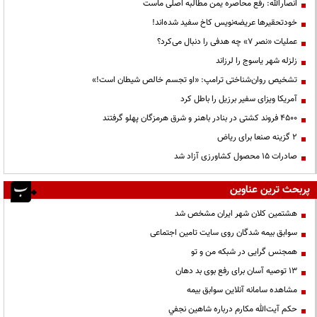
انصارالله: رفع محاصره یمن مطالبه اصلی ماست
خودتحقیرها عریضه‌نویس کاخ سفید شده‌اند!
عملیات «نصر ۷» چه هدفی را دنبال می‌کرد؟
زلزله شهر یاسوج را لرزاند
تشخیص روان‌شناختی ترامپ: «او تجسم خالص شیطان است!»
آمریکا ویزای سفیر برزیل را باطل کرد
۴۵۰۰ فروند کشتی در بنادر باهنر و شرق هرمزگان پهلو گرفتند
۲ گزینه صنعا برای ریاض
صادرات ۱۵ محصول کشاورزی آزاد شد
پربحث ترین عناوین
هشتمین کلان شهر ایران مشخص شد
سوابق بیمه شدگان روی سایت تامین اجتماعی
همجنس گرایی در شبکه من و تو
13 توصیه آسان برای رفع بوی بد دهان
مشاهده سامانه آنلاين سوابق بیمه
حكم آيت‌الله مكارم درباره شاهين نجفي