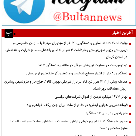
آخرین اخبار
وزارت اطلاعات: شناسایی و دستگیری ۲۱ نفر از مزدوران مرتبط با سازمان جاسوسی و
تروریستی رژیم صهیونیستی و بازداشت ۴ نفر از اعضای باندهای مسلح شرارت و اغتشاش
در استان کرمان
دو تروریست در عملیات نیروهای عراقی در «الانبار» دستگیر شدند
دستگیری ۸ نفر از اشرار مسلح شاخص و مرتبطین گروهک‌های تروریستی
معامله بیش از ۴۱۳ هزار تن کالا در بازار فیزیکی بورس کالا / حراج باز و پتروشیمی پیشران
ارزش معاملات روز شدند
تهاتر ۱۶۷۳ میلیارد تومان از اموال شرکت‌های تراستی
فرمانده نیروی هوایی ارتش: در دفاع از ملت ایران جان برکف خواهیم بود
ماجراجویی در سن ۹۷ سالگی!
معاون هماهنگ‌کننده نیروی هوایی ارتش: وضعیت سه خلبان عملیات حمله به العدید
هنوز مشخص نیست