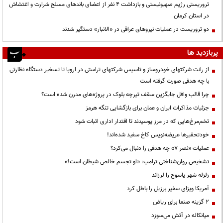
تروریستی رژیم صهیونیستی و بازداشت ۴ نفر از اعضای باندهای مسلح شرارت و اغتشاش
در استان کرمان
دو تروریست در عملیات نیروهای عراقی در «الانبار» دستگیر شدند
پربازدید ها
از رانت‌ شرکتهای خودروساز و تاسیس شرکتهای تراستی در اروپا تا تسخیر دستگاه نظارتی
با چه هدفی صورت گرفته است
چرا قالب وافل جایگزین سقف تیرچه بلوک در پروژه‌های مدرن شده است؟
جزئیات مذاکرات ایران و عمان برای بازگشایی تنگه هرمز
تخم‌مرغ‌هایی که در مرز پوسیدند تا اقتدار اداری اثبات شود
خودتحقیرها عریضه‌نویس کاخ سفید شده‌اند!
عملیات «نصر ۷» چه هدفی را دنبال می‌کرد؟
تشخیص روان‌شناختی ترامپ: «او تجسم خالص شیطان است!»
زلزله شهر یاسوج را لرزاند
آمریکا ویزای سفیر برزیل را باطل کرد
۲ گزینه صنعا برای ریاض
میانکاله در آتش می‌سوزد