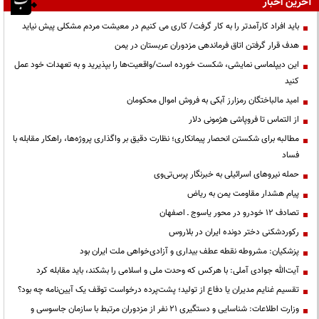
آخرین اخبار
باید افراد کارآمدتر را به کار گرفت/ کاری می کنیم در معیشت مردم مشکلی پیش نیاید
هدف قرار گرفتن اتاق‌ فرماندهی مزدوران عربستان در یمن
این دیپلماسی نمایشی، شکست خورده است/واقعیت‌ها را بپذیرید و به تعهدات خود عمل
کنید
امید مالباختگان رمزارز آبکی به فروش اموال محکومان
از التماس تا فروپاشی هژمونی دلار
مطالبه برای شکستن انحصار پیمانکاری؛ نظارت دقیق بر واگذاری پروژه‌ها، راهکار مقابله با
فساد
حمله نیروهای اسرائیلی به خبرنگار پرس‌تی‌وی
پیام هشدار مقاومت یمن به ریاض
تصادف ۱۲ خودرو در محور یاسوج ـ اصفهان
رکوردشکنی دختر دونده ایران در بلاروس
پزشکیان: مشروطه نقطه عطف بیداری و آزادی‌خواهی ملت ایران بود
آیت‌الله جوادی آملی: با هرکس که وحدت ملی و اسلامی را بشکند، باید مقابله کرد
تقسیم غنایم مدیران یا دفاع از تولید؛ پشت‌پرده درخواست توقف یک آیین‌نامه چه بود؟
وزارت اطلاعات: شناسایی و دستگیری ۲۱ نفر از مزدوران مرتبط با سازمان جاسوسی و