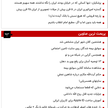
پزشکیان: تنها کسانی که در خیابان بودند ایران را نگه نداشتند همه سهیم هستند
گستره امپراتوری ایران در ۵ قرن پیش از میلاد؛ تصویری از ایران ۲۵ قرن پیش
پارچه فروشی که هیچ نسبتی با بانک آینده ندارد!
همه باید بدون اما و اگر، مطیع امام انقلاب باشیم
پربحث ترین عناوین
هشتمین کلان شهر ایران مشخص شد
سوابق بیمه شدگان روی سایت تامین اجتماعی
همجنس گرایی در شبکه من و تو
13 توصیه آسان برای رفع بوی بد دهان
مشاهده سامانه آنلاين سوابق بیمه
حكم آيت‌الله مكارم درباره شاهين نجفي
سایتهای همسریابی!
دعايي كه قطعا مستجاب مي‌شود
جزئیات جدید قتل روح الله داداشی
آموزش ساخت Apple ID برای کاربران ایرانی
راز خنده های اصغر فرهادی به حرکت بی شرمانه خانم بازیگر + عکس