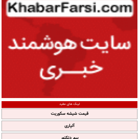
لینک های مفید
قیمت شیشه سکوریت
آلپاری
بیم دتکتور