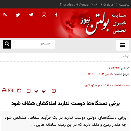
پنجشنبه ۱۵ مرداد ۱۴۰۵
|
Thursday , 06 August 2026
از
و
ته
درخواست شرکت گاز مازندران برای آمادگی مشترکان دربرابر زمستان
ن
نو
کد خبر:
۸۴۹۲۱۴
تاریخ انتشار:
۱۸ تير ۱۴۰۳ - ۱۶:۴۰
صفحه نخست
»
اقتصادی
»
گوناگون
‍‍‍ پ
پ
برخی دستگاه‌ها دوست ندارند املاکشان شفاف شود
برخی دستگاه‌های دولتی دوست ندارند در یک فرآیند شفاف، مشخص شود
چه مقدار زمین و ملک دارند که در این زمینه سامانه هایی ...