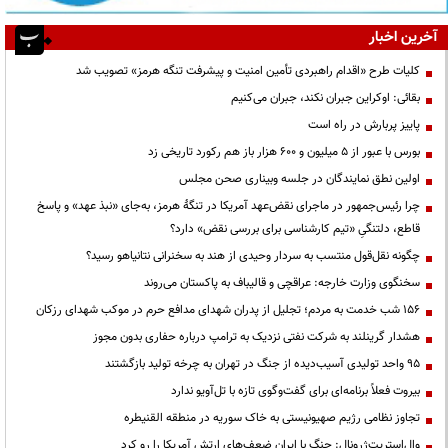
آخرین اخبار
کلیات طرح «اقدام راهبردی تأمین امنیت و پیشرفت تنگه هرمز» تصویب شد
بقائی: اوکراین جبران نکند، جبران می‌کنیم
پاییز پربارش در راه است
بورس با عبور از ۵ میلیون و ۶۰۰ هزار باز هم رکورد تاریخی زد
اولین نطق نمایندگان در جلسه وبیناری صحن مجلس
چرا رئیس‌جمهور در ماجرای نقض‌عهد آمریکا در تنگهٔ هرمز، به‌جای «نبذ عهد» و پاسخ
قاطع، دلتنگیِ «تیم کارشناسی برای بررسی نقض» دارد؟
چگونه نقل‌قول منتسب به سردار وحیدی از هند به سخنرانی نتانیاهو رسید؟
سخنگوی وزارت خارجه: عراقچی و قالیباف به پاکستان می‌روند
۱۵۶ شب خدمت به مردم؛ تجلیل از پدران شهدای مدافع حرم در موکب شهدای رزکان
هشدار گرینلند به شرکت نفتی نزدیک به ترامپ درباره حفاری بدون مجوز
95 واحد تولیدی آسیب‌دیده از جنگ در تهران به چرخه تولید بازگشتند
بیروت فعلاً برنامه‌ای برای گفت‌وگوی تازه با تل‌آویو ندارد
تجاوز نظامی رژیم صهیونیستی به خاک سوریه در منطقه القنیطره
وال‌استریت‌ژرونال: جنگ با ایران ضعف‌های ارتش آمریکا را رو کرد