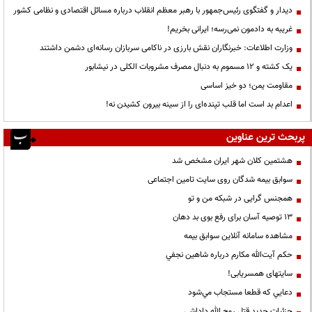
دیدار و گفتگوی رئیس‌جمهور با رهبر معظم انقلاب درباره مسائل اقتصادی و نظامی کشور
غریبه به دادمون نمی‌رسه؛ ایرانی بخریم!
وزارت اطلاعات: خبرنگاران نقش بارزی در ناکامی سربازان رسانه‌ای دشمن داشتند
یک کشته و ۱۲ مسموم به دنبال مصرف مشروبات الکلی در نیشابور
مقاومت یمن؛ دو خیز اساسی
اعدام بد است اما قلب تپنده‌ای را از سینه بیرون کشیدن نه!
پربحث ترین عناوین
هشتمین کلان شهر ایران مشخص شد
سوابق بیمه شدگان روی سایت تامین اجتماعی
همجنس گرایی در شبکه من و تو
13 توصیه آسان برای رفع بوی بد دهان
مشاهده سامانه آنلاين سوابق بیمه
حكم آيت‌الله مكارم درباره شاهين نجفي
سایتهای همسریابی!
دعايي كه قطعا مستجاب مي‌شود
جزئیات جدید قتل روح الله داداشی