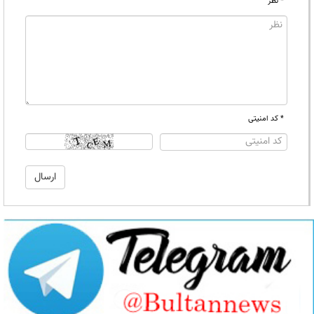
* نظر
* کد امنیتی