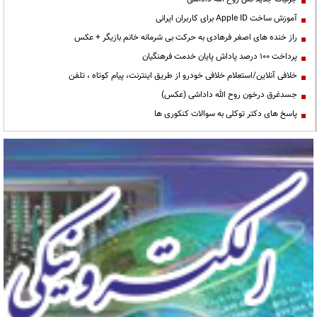
آموزش ساخت Apple ID برای کاربران ایرانی
راز خنده های اصغر فرهادی به حرکت بی شرمانه خانم بازیگر + عکس
پرداخت ۱۰۰ درصد پاداش پایان خدمت فرهنگیان
خلافی آنلاین/استعلام خلافی خودرو از طریق اینترنت، پیام کوتاه ، تلفن
جسدغرق درخون روح الله داداشی (عکس)
پاسخ های دکتر توکلی به سوالات کنکوری ها