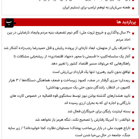
طعنه سی‌ان‌ان به توهم ترامپ برای تسلیم ایران
پربازدید ها
۳۰ سال واگذاری و خروج ثروت ملی؛ گام دوم تضعیف بنیه مردم وایجاد نارضایتی در بین
احاد مردم
با اعتراف یکی از متهمان، ابعاد تازه‌ای از پرونده ربایش و قتل حمیدرضا رجب‌زاده آشکار شد
آغاز یک سلسله‌کلیپ ۱۰ قسمتی با محور «جهاد اقتصادی»؛ از ریشه‌یابی مشکلات تا
راهکارهایی که می‌تواند مسیر اقتصاد کشور را تغییر دهد
توافقِ بدونِ تاییدِ رهبری؛ تنها یک قراردادِ بی‌ارزش است
ریمـدان؛ مرزی گرفتار در صف، کمبود زیرساخت و ضعف هماهنگی دستگاه‌ها / ۳ هزار
کامیون در انتظار، رانندگان بدون حتی یک سرویس بهداشتی!
تایید هشدارهای گذشته بولتن نیوز توسط سخنگوی قوه قضائیه در خصوص کارت های
بارزگانی و اجاره ای که به بحران ارزی رسیده اند
بسته اینترنت رایگان برای خبرنگاران فعال شد
ذوالقدر: تا آمریکا رفتارش را تصحیح نکند، تنگه هرمز باز نخواهد شد
تاراج هویت ملی در بازار بی‌صاحب پوشاک؛ مسئولان نظارت کجا خوابیده‌اند؟ / زیر سایه
جنگ، جامعه در حال بی‌حیا شدن است