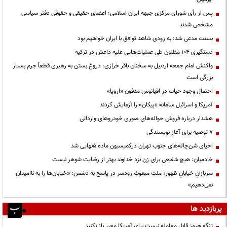
پس از رأی شورای مرکزی جبهه ایران اسلامی؛ اعضای حقیقی و حقوقی دفتر سیاسی
مشخص شدند
بسنت مدعی شد: به زودی شاهد توافق با ایران خواهیم بود
دستگیری ۱۰۴ مظنون طی عملیات‌هایی علیه داعش در ترکیه
واکنش امام جمعه اردبیل به سخنان باقر خرازی: دروغ بستن به رهبری قطعاً جرم بسیار
بزرگی است
احتمال وجود حیات در اقیانوس مدفون «اروپا»
آمریکا و اسرائیل سامانه «پیکان» را آزمایش کردند
هشدار درباره فروش حواله‌های صوری خودروهای وارداتی
۷ توصیه برای آغاز نویسندگی
احیای شن‌چاله‌های جنوب تهران درکمیسیون ماده ۵نهایی شد
خادمیان: هیچ شفیعی برای زن نزد خداوند بهتر از رضایت شوهر نیست
سربازانِ خیابانِ ظهور؛ ملتِ مبعوثِ رودسر در پاسخ به دشمن: «خیابان‌ها را به ناامیدان
نمی‌دهیم»
پربازدید ها
تنگه هرمز قابل معامله نیست برای آمریکا معبر باز نکنید