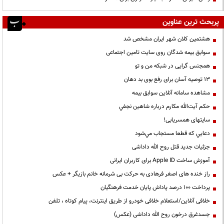
پربحث ترین عناوین
هشتمین کلان شهر ایران مشخص شد
سوابق بیمه شدگان روی سایت تامین اجتماعی
همجنس گرایی در شبکه من و تو
13 توصیه آسان برای رفع بوی بد دهان
مشاهده سامانه آنلاين سوابق بیمه
حكم آيت‌الله مكارم درباره شاهين نجفي
سایتهای همسریابی!
دعايي كه قطعا مستجاب مي‌شود
جزئیات جدید قتل روح الله داداشی
آموزش ساخت Apple ID برای کاربران ایرانی
راز خنده های اصغر فرهادی به حرکت بی شرمانه خانم بازیگر + عکس
پرداخت ۱۰۰ درصد پاداش پایان خدمت فرهنگیان
خلافی آنلاین/استعلام خلافی خودرو از طریق اینترنت، پیام کوتاه ، تلفن
جسدغرق درخون روح الله داداشی (عکس)