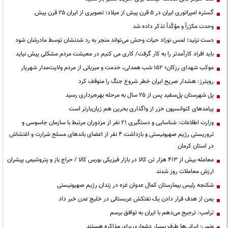
گستره امپراتوری ایران در ۵ قرن پیش از میلاد؛ تصویری از ایران ۲۵ قرن پیش
وحدت مکرّراً و مؤکّداً تذکر داده شد
دست نزنید؛ لمس نوزاد حیات وحش می‌تواند منجر به رد شدنشان توسط مادرشان شود
باید افراد کارآمدتر را به کار گرفت/ کاری می کنیم در معیشت مردم مشکلی پیش نیاید
موکب شهدای رزکان؛ ۱۵۲ شب همدلی، خدمت و میزبانی از مردم ولایت‌مدار شهریار
رویترز: هشدار صریح ایران خطر شروع جنگ را متوقف کرد
پل شهرستان پل‌سفید پس از ۲۵ سال به مرحله بهره‌برداری رسید
پیامدهای کنوانسیون خزر از واگذاری بحرین هم زیان‌بارتر است
وزارت اطلاعات: شناسایی و دستگیری ۲۱ نفر از مزدوران مرتبط با سازمان جاسوسی و
تروریستی رژیم صهیونیستی و بازداشت ۴ نفر از اعضای باندهای مسلح شرارت و اغتشاش
در استان کرمان
معامله بیش از ۴۱۳ هزار تن کالا در بازار فیزیکی بورس کالا / حراج باز و پتروشیمی پیشران
ارزش معاملات روز شدند
شکنجه رئیس بیمارستان کمال عدوان غزه در زندان رژیم صهیونیستی
یمن از هدف قرار دادن یک نفتکش عربستانی در خلیج عدن خبر داد
ترامپ: ترجیح می‌دهم با ایران به توافق برسم
ونس: ایرانی‌ها طرف بسیار دشواری برای مذاکره هستند