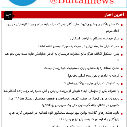
آخرین اخبار
۳۰ سال واگذاری و خروج ثروت ملی؛ گام دوم تضعیف بنیه مردم وایجاد نارضایتی در بین
احاد مردم
سفر فرمانده سنتکام به اراضی اشغالی
خبر تعطیلی مدرسه ایرانی در کویت به صورت رسمی اعلام نشده
یمن: تشکیل ائتلاف هرگز مانع مجازات عربستان به خاطر جنایاتش علیه ملت یمن نخواهد
شد
نشان استاندارد به معنای پایان مسئولیت خودروساز نیست
غریبه به دادمون نمی‌رسه؛ ایرانی بخریم!
بسته اینترنت رایگان برای خبرنگاران فعال شد
با اعتراف یکی از متهمان، ابعاد تازه‌ای از پرونده ربایش و قتل حمیدرضا رجب‌زاده آشکار شد
ریمـدان؛ مرزی گرفتار در صف، کمبود زیرساخت و ضعف هماهنگی دستگاه‌ها / ۳ هزار
کامیون در انتظار، رانندگان بدون حتی یک سرویس بهداشتی!
تایید هشدارهای گذشته بولتن نیوز توسط سخنگوی قوه قضائیه در خصوص کارت های
بارزگانی و اجاره ای که به بحران ارزی رسیده اند