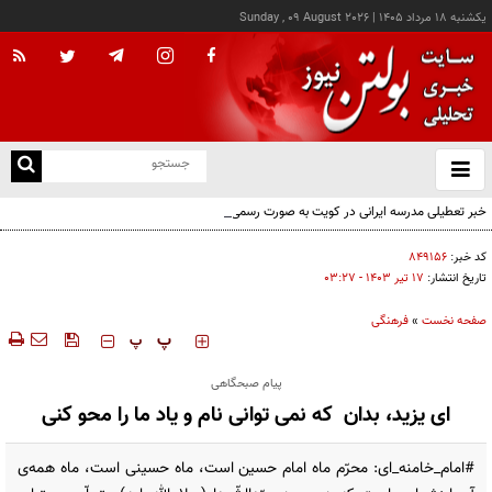
يکشنبه ۱۸ مرداد ۱۴۰۵
|
Sunday , 09 August 2026
از
و
ته
خبر تعطیلی مدرسه ایرانی در کویت به صورت رسمی اعلام نشده
ن
نو
کد خبر:
۸۴۹۱۵۶
تاریخ انتشار:
۱۷ تير ۱۴۰۳ - ۰۳:۲۷
صفحه نخست
»
فرهنگی
‍‍‍ پ
پ
پیام صبحگاهی
ای یزید، بدان که نمی توانی نام و یاد ما را محو کنی
#امام_خامنه_ای: محرّم ماه امام حسین است، ماه حسینی است، ماه همه‌ی