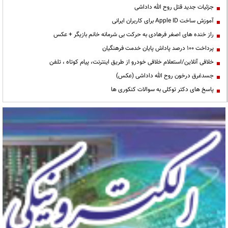
جزئیات جدید قتل روح الله داداشی
آموزش ساخت Apple ID برای کاربران ایرانی
راز خنده های اصغر فرهادی به حرکت بی شرمانه خانم بازیگر + عکس
پرداخت ۱۰۰ درصد پاداش پایان خدمت فرهنگیان
خلافی آنلاین/استعلام خلافی خودرو از طریق اینترنت، پیام کوتاه ، تلفن
جسدغرق درخون روح الله داداشی (عکس)
پاسخ های دکتر توکلی به سوالات کنکوری ها