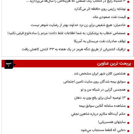
3 اشتباه رایج در انتخاب رنگ صنعتی که هزینه‌اش را سال‌ها می‌پردازید...
نوشابه رژیمی روی حافظه اثر می‌گذارد
قیمت نفت صعودی ماند
خادمیان: هیچ شفیعی برای زن نزد خداوند بهتر از رضایت شوهر نیست
صمصامی خطاب به پزشکیان: به شما اطلاعات غلط دادند؛ مردم را ساده‌لوح فرض نکنید!
توقف صادرات نفت عربستان به آمریکا
ترافیک کشتیرانی از طریق تنگه هرمز در یک هفته به ۳۳ کشتی کاهش یافت
پربحث ترین عناوین
هشتمین کلان شهر ایران مشخص شد
سوابق بیمه شدگان روی سایت تامین اجتماعی
همجنس گرایی در شبکه من و تو
13 توصیه آسان برای رفع بوی بد دهان
مشاهده سامانه آنلاين سوابق بیمه
حكم آيت‌الله مكارم درباره شاهين نجفي
سایتهای همسریابی!
دعايي كه قطعا مستجاب مي‌شود