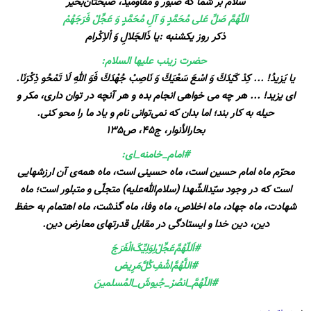
سلام‌ بر شما که صبور و مقاومید، صبحتان‌بخیر
اللّهُمَّ صَلِّ عَلی مُحَمَّدٍ وَ آلِ مُحَمَّدٍ وَ عَجِّلْ فَرَجَهُمْ
ذکر روز یکشنبه :یا ذَالجَلالِ وَ اْلاِکْرام
حضرت زینب عليها السلام:
یا یَزیدُ! ... کِدْ كَيْدَكَ وَ اسْعَ سَعْيَكَ وَ نَاصِبْ جُهْدَكَ فَوَ اللهِ لَا تَمْحُو ذِكْرَنَا.
ای یزید! ... هر چه می‌ خواهی انجام بده و هر آنچه در توان داری، مکر و
حیله به کار بند؛ اما بدان که نمی‌‌توانی نام و یاد ما را محو کنی.
بحارالأنوار، ج45، ص135
#امام_خامنه_ای:
محرّم ماه امام حسین است، ماه حسینی است، ماه همه‌ی آن ارزشهایی
است که در وجود سیّدالشّهدا (سلام‌الله‌علیه) متجلّی و متبلور است؛ ماه
شهادت، ماه جهاد، ماه اخلاص، ماه وفا، ماه گذشت، ماه اهتمام به حفظ
دین، دین خدا و ایستادگی در مقابل قدرتهای معارض دین.
#اَللّهُمَّ‌عَجِّلْ‌لِوَلِيِّکَ‌الْفَرَجَ
#اللَّهُمَّ‌اشْفِ‌کُلَّ‌مَرِیض
#اللّهُمَّ_انصُرْ_جُيوشَ_المُسلمينَ