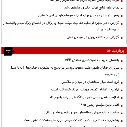
رابرت پیپ: ارتش آمریکا نمی‌تواند تنگه هرمز را باز کند
زمان اعلام نتایج نهایی دکتری مشخص شد
ونس: در حال کار بر روی ایجاد یک سیستم ناوبری امن هستیم
گزارش «خبر شهر» از تداوم فعالیت موکب شهدای رزکان در اجتماع بزرگ مردم ولایت‌مدار
شهرستان شهریار
گزارشی از حادثه دریایی در سواحل عمان
پربازدید ها
راهنمای خرید محصولات برق صنعتی ABB
سربازانِ خیابانِ ظهور؛ ملتِ مبعوثِ رودسر در پاسخ به دشمن: «خیابان‌ها را به ناامیدان
نمی‌دهیم»
فرق است میان مجاهدان در میدان و ساکتین
ترامپ از افشای کمبود مهمات آمریکا خشمگین است
اجازه باز شدن مسیر دوم در تنگه هرمز را نخواهیم داد
اعلام پایان مراسم اربعین ۱۴۰۵
هشدار درباره فروش حواله‌های صوری خودروهای وارداتی
پزشکیان: خدمت بی‌منت و مشارکت مردمی، پایه حل مشکلات کشور است