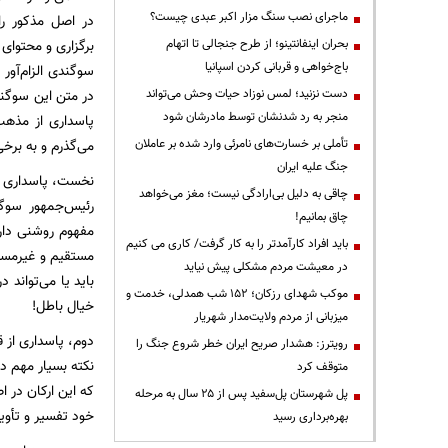
ماجرای نصب سنگ مزار اکبر عبدی چیست؟
در اصل مذکور را
بحران اینفانتینو؛ از طرح جنجالی تا اتهام
برگزاری و محتوای
باج‌خواهی و قربانی کردن اسپانیا
سوگندی الزام‌آو
دست نزنید؛ لمس نوزاد حیات وحش می‌تواند
در متن این سوگند
منجر به رد شدنشان توسط مادرشان شود
پاسداری از مذه
تأملی بر خسارت‌های نامرئی وارد شده بر عاملان
می‌گذرم و به برخی
جنگ علیه ایران
نخست، پاسداری ا
چاقی به دلیل بی‌ارادگی نیست؛ مغز می‌خواهد
رئیس‌جمهور سوگن
چاق بمانیم!
مفهوم روشنی دارد
باید افراد کارآمدتر را به کار گرفت/ کاری می کنیم
مستقیم و غیرمستقی
در معیشت مردم مشکلی پیش نیاید
باید یا می‌تواند 
موکب شهدای رزکان؛ ۱۵۲ شب همدلی، خدمت و
خیال باطل!
میزبانی از مردم ولایت‌مدار شهریار
دوم، پاسداری از 
رویترز: هشدار صریح ایران خطر شروع جنگ را
نکته بسیار مهم د
متوقف کرد
پل شهرستان پل‌سفید پس از ۲۵ سال به مرحله
خود تفسیر و تأوی
بهره‌برداری رسید