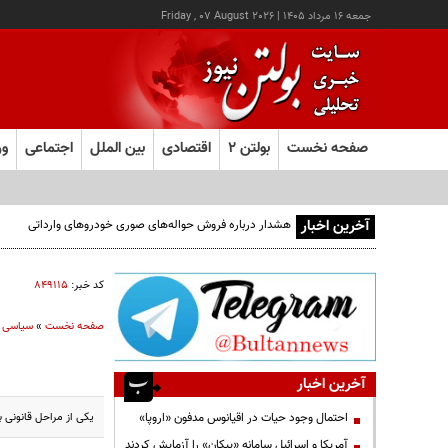
جمعه ۱۶ مرداد ۱۴۰۵
|
Friday , 07 August 2026
صفحه نخست
بولتن ۲
اقتصادی
بین الملل
اجتماعی
ور
آخرین اخبار
هشدار درباره فروش حواله‌های صوری خودروهای وارداتی
کد خبر:
۸۴۹۱۱۵
صفحه نخست
»
سیاسی
آخرین اخبار
یکی از مراحل قانونی 
احتمال وجود حیات در اقیانوس مدفون «اروپا»
آمریکا و اسرائیل سامانه «پیکان» را آزمایش کردند