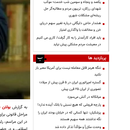
یکصد و پنجاه و سومین شب خدمت؛ موکب
شهدای رزکان، تریبون مردم و مطالبه‌گر حل
ریشه‌ای مشکلات شهری
هشدار حاجی دلیگانی درباره تغییر سهم دریای
خزر و مخالفت با واگذاری امتیاز
باید افراد کارآمدتر را به کار گرفت/ کاری می کنیم
در معیشت مردم مشکلی پیش نیاید
پربازدید ها
تنگه هرمز قابل معامله نیست برای آمریکا معبر باز
نکنید
گستره امپراتوری ایران در ۵ قرن پیش از میلاد؛
تصویری از ایران ۲۵ قرن پیش
میانکاله در آتش می‌سوزد
پارچه فروشی که هیچ نسبتی با بانک آینده ندارد!
به گزارش
بولتن ن
پزشکیان: تنها کسانی که در خیابان بودند ایران را
مراحل قانونی بر
نگه نداشتند همه سهیم هستند
وحدت مکرّراً و مؤکّداً تذکر داده شد
اسلامی و در حضو