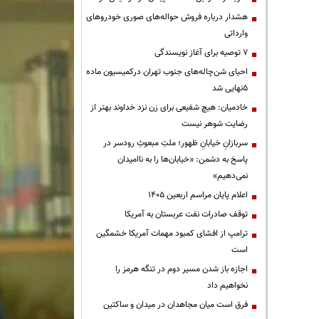
هشدار درباره فروش حواله‌های صوری خودروهای
وارداتی
۷ توصیه برای آغاز نویسندگی
احیای شن‌چاله‌های جنوب تهران درکمیسیون ماده
۵نهایی شد
خادمیان: هیچ شفیعی برای زن نزد خداوند بهتر از
رضایت شوهر نیست
سربازانِ خیابانِ ظهور؛ ملتِ مبعوثِ رودسر در
پاسخ به دشمن: «خیابان‌ها را به ناامیدان
نمی‌دهیم»
اعلام پایان مراسم اربعین ۱۴۰۵
توقف صادرات نفت عربستان به آمریکا
ترامپ از افشای کمبود مهمات آمریکا خشمگین
است
اجازه باز شدن مسیر دوم در تنگه هرمز را
نخواهیم داد
فرق است میان مجاهدان در میدان و ساکتین