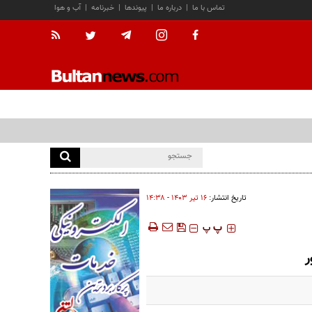
تماس با ما
|
درباره ما
|
پیوندها
|
خبرنامه
|
آب و هوا
تاریخ انتشار:
۱۶ تير ۱۴۰۳ - ۱۴:۳۸
‍‍‍ پ
پ
ر