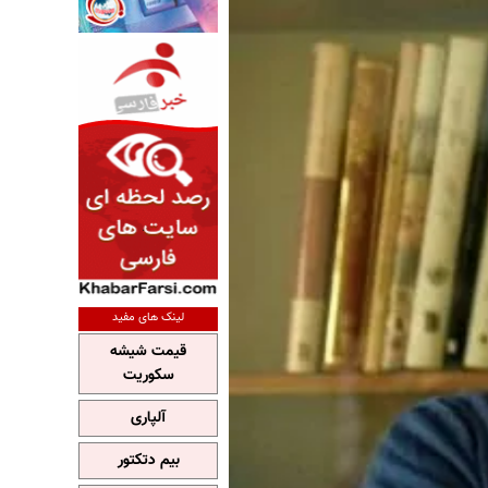
لینک های مفید
قیمت شیشه
سکوریت
آلپاری
بیم دتکتور