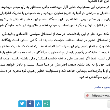
 نوع خودکامگی:
در معرض این مسئولیت خطیر قرار می‌دهند، وقتی مستظهر به رأی مردم می‌شوند اگ
ی طغیان و سرکشی در آنها به تدریج نمایان می‌شود و به خصوص با تحریک اطرافیان
دواری از ریاست‌جمهوری داشته‌ایم. این سوگند‌نامه، چنین خطر و انحرافی را پیش‌ب
 در تقابل با ارکان دیگر قانون اساسی، مردم، نظام یا قانون‌پنداری خود جلوه‌گر شو
نکته مورد نظر در این یادداشت، حراست از استقلال سیاسی، اقتصادی و فرهنگی ا
 استقلال کشور در ابعاد مختلف حراست بنماید؛ اما گاهی ممکن است بزنگاه‌های
لت ورزد و تلاش لازم برای این حراست را انجام ندهد. اینجاست که اهمیت هشدار ره
فرمودند: «اینکه می‌گوییم بایستی چشممان به بیگانگان نباشد، به معنای قطع را
لی است. شما اگر شجاعت ملی داشته باشید، استقلال ملی داشته باشید، ملت ای
 خود را به دنیا نشان بدهد، احترامش در دنیا بسیار بیشتر و بالاتر خواهد شد.
و را برگزیده‌اند، رونمایی خواهد شد و مسئولیت خطیر راهبری قوه مجریه در دستان 
در این سوگندش صادق.
مهور
،
مراسم