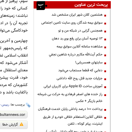
سوم، پرهیز از هر
پربحث ترین عناوین
کسانی که خود را 
هشتمین کلان شهر ایران مشخص شد
نباشند؛ زمینه‌ها
تجربه آن ‌را در ا
سوابق بیمه شدگان روی سایت تامین اجتماعی
خودکامگی می‌تواند
همجنس گرایی در شبکه من و تو
13 توصیه آسان برای رفع بوی بد دهان
چهارمین و آخرین 
مشاهده سامانه آنلاين سوابق بیمه
که رئیس‌جمهور از
حكم آيت‌الله مكارم درباره شاهين نجفي
انقلاب اسلامی غف
آشکار می‌شود که 
سایتهای همسریابی!
معنای استقلال م
دعايي كه قطعا مستجاب مي‌شود
خود، قدرت پیشرفت
جزئیات جدید قتل روح الله داداشی
کشورمان که مردم ا
آموزش ساخت Apple ID برای کاربران ایرانی
باکفایت باشد و 
راز خنده های اصغر فرهادی به حرکت بی شرمانه
خانم بازیگر + عکس
برچسب ها:
رییس ج
پرداخت ۱۰۰ درصد پاداش پایان خدمت فرهنگیان
خلافی آنلاین/استعلام خلافی خودرو از طریق
اینترنت، پیام کوتاه ، تلفن
گزارش خطا
جسدغرق درخون روح الله داداشی (عکس)