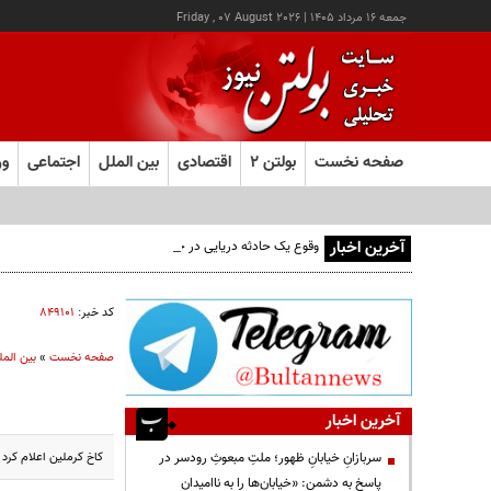
جمعه ۱۶ مرداد ۱۴۰۵
|
Friday , 07 August 2026
صفحه نخست
بولتن ۲
اقتصادی
بین الملل
اجتماعی
ور
آخرین اخبار
وقوع یک حادثه دریایی در جنوب شرق عدن
کد خبر:
۸۴۹۱۰۱
صفحه نخست
»
بین المل
آخرین اخبار
کاخ کرملین اعلام کرد
سربازانِ خیابانِ ظهور؛ ملتِ مبعوثِ رودسر در
پاسخ به دشمن: «خیابان‌ها را به ناامیدان