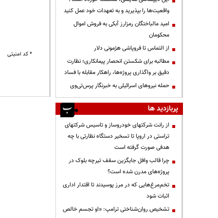
واقعیت‌ها را بپذیرید و به تعهدات خود عمل کنید
امید مالباختگان رمزارز آبکی به فروش اموال
محکومان
از التماس تا فروپاشی هژمونی دلار
* کد امنیتی
مطالبه برای شکستن انحصار پیمانکاری؛ نظارت
دقیق بر واگذاری پروژه‌ها، راهکار مقابله با فساد
حمله نیروهای اسرائیلی به خبرنگار پرس‌تی‌وی
پربازدید ها
از رانت‌ شرکتهای خودروساز و تاسیس شرکتهای
تراستی در اروپا تا تسخیر دستگاه نظارتی با چه
هدفی صورت گرفته است
چرا قالب وافل جایگزین سقف تیرچه بلوک در
پروژه‌های مدرن شده است؟
تخم‌مرغ‌هایی که در مرز پوسیدند تا اقتدار اداری
اثبات شود
تشخیص روان‌شناختی ترامپ: «او تجسم خالص