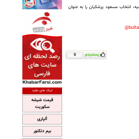
یه، انتخاب مسعود پزشکیان را به عنوان
bult
پسندیدم
0
لینک های مفید
قیمت شیشه
سکوریت
آلپاری
بیم دتکتور