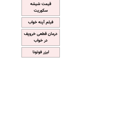
قیمت شیشه
سکوریت
فیلم آپنه خواب
درمان قطعی خروپف
در خواب
لیزر فوتونا