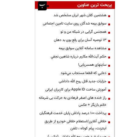
پربحث ترین عناوین
هشتمین کلان شهر ایران مشخص شد
سوابق بیمه شدگان روی سایت تامین اجتماعی
همجنس گرایی در شبکه من و تو
13 توصیه آسان برای رفع بوی بد دهان
مشاهده سامانه آنلاين سوابق بیمه
حكم آيت‌الله مكارم درباره شاهين نجفي
سایتهای همسریابی!
دعايي كه قطعا مستجاب مي‌شود
جزئیات جدید قتل روح الله داداشی
آموزش ساخت Apple ID برای کاربران ایرانی
راز خنده های اصغر فرهادی به حرکت بی شرمانه
خانم بازیگر + عکس
پرداخت ۱۰۰ درصد پاداش پایان خدمت فرهنگیان
خلافی آنلاین/استعلام خلافی خودرو از طریق
اینترنت، پیام کوتاه ، تلفن
جسدغرق درخون روح الله داداشی (عکس)