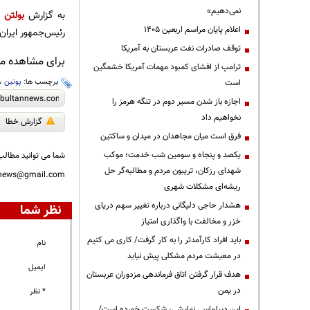
نمی‌دهیم»
به گزارش
بولتن ن
اعلام پایان مراسم اربعین ۱۴۰۵
رئیس‌جمهور ایران
توقف صادرات نفت عربستان به آمریکا
برای مشاهده مطا
ترامپ از افشای کمبود مهمات آمریکا خشمگین
برچسب ها:
پوتین
،
است
اجازه باز شدن مسیر دوم در تنگه هرمز را
نخواهیم داد
گزارش خطا
فرق است میان مجاهدان در میدان و ساکتین
یکصد و پنجاه و سومین شب خدمت؛ موکب
شما می توانید مطالب 
شهدای رزکان، تریبون مردم و مطالبه‌گر حل
nnews@gmail.com
ریشه‌ای مشکلات شهری
هشدار حاجی دلیگانی درباره تغییر سهم دریای
نظر شما
خزر و مخالفت با واگذاری امتیاز
باید افراد کارآمدتر را به کار گرفت/ کاری می کنیم
نام
در معیشت مردم مشکلی پیش نیاید
ایمیل
هدف قرار گرفتن اتاق‌ فرماندهی مزدوران عربستان
در یمن
* نظر
این دیپلماسی نمایشی، شکست خورده است/