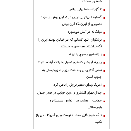
شیطان است!»
۲ گزینه صنعا برای ریاض
گستره امپراتوری ایران در ۵ قرن پیش از میلاد؛
تصویری از ایران ۲۵ قرن پیش
میانکاله در آتش می‌سوزد
پزشکیان: تنها کسانی که در خیابان بودند ایران را
نگه نداشتند همه سهیم هستند
زلزله شهر یاسوج را لرزاند
پارچه فروشی که هیچ نسبتی با بانک آینده ندارد!
نقض آتش‌بس و حملات رژیم صهیونیستی به
جنوب لبنان
آمریکا ویزای سفیر برزیل را باطل کرد
جدال بهرام افشاری و امین حیایی در صدر جدول
حمایت از هشت هزار نوآموز سیستان و
بلوچستانی
تنگه هرمز قابل معامله نیست برای آمریکا معبر باز
نکنید