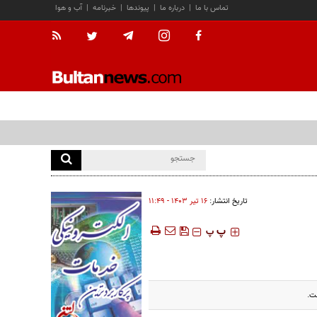
تماس با ما
|
درباره ما
|
پیوندها
|
خبرنامه
|
آب و هوا
تاریخ انتشار:
۱۶ تير ۱۴۰۳ - ۱۱:۴۹
‍‍‍ پ
پ
فت.