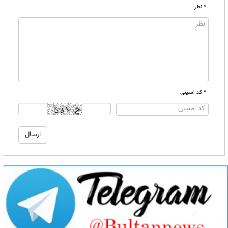
* نظر
* کد امنیتی