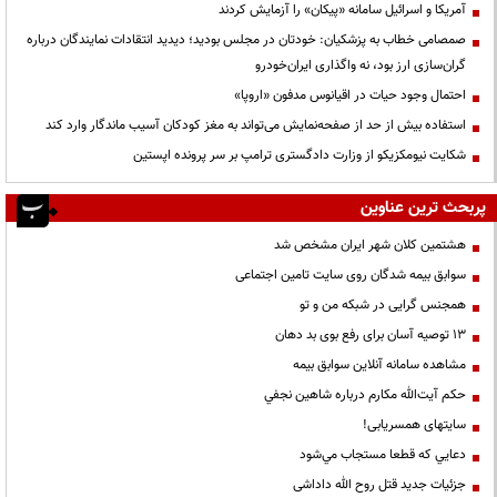
آمریکا و اسرائیل سامانه «پیکان» را آزمایش کردند
صمصامی خطاب به پزشکیان: خودتان در مجلس بودید؛ دیدید انتقادات نمایندگان درباره
گران‌سازی ارز بود، نه واگذاری ایران‌خودرو
احتمال وجود حیات در اقیانوس مدفون «اروپا»
استفاده بیش از حد از صفحه‌نمایش می‌تواند به مغز کودکان آسیب ماندگار وارد کند
شکایت نیومکزیکو از وزارت دادگستری ترامپ بر سر پرونده اپستین
پربحث ترین عناوین
هشتمین کلان شهر ایران مشخص شد
سوابق بیمه شدگان روی سایت تامین اجتماعی
همجنس گرایی در شبکه من و تو
13 توصیه آسان برای رفع بوی بد دهان
مشاهده سامانه آنلاين سوابق بیمه
حكم آيت‌الله مكارم درباره شاهين نجفي
سایتهای همسریابی!
دعايي كه قطعا مستجاب مي‌شود
جزئیات جدید قتل روح الله داداشی