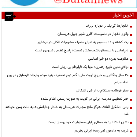
آخرین اخبار
انفجارها کی‌یف را دوباره لرزاند
وقوع انفجار در تاسیسات گازی شهر جبیل عربستان
یک کشته و ۱۲ مسموم به دنبال مصرف مشروبات الکلی در نیشابور
دیپلماسی با عربستان نتیجه‌بخش نیست؛ پاسخ نظامی ضروری است
مقاومت یمن؛ دو خیز اساسی
توافقِ بدونِ تاییدِ رهبری؛ تنها یک قراردادِ بی‌ارزش است
۳۰ سال واگذاری و خروج ثروت ملی؛ گام دوم تضعیف بنیه مردم وایجاد نارضایتی در بین
احاد مردم
سفر فرمانده سنتکام به اراضی اشغالی
خبر تعطیلی مدرسه ایرانی در کویت به صورت رسمی اعلام نشده
یمن: تشکیل ائتلاف هرگز مانع مجازات عربستان به خاطر جنایاتش علیه ملت یمن نخواهد
شد
نشان استاندارد به معنای پایان مسئولیت خودروساز نیست
غریبه به دادمون نمی‌رسه؛ ایرانی بخریم!