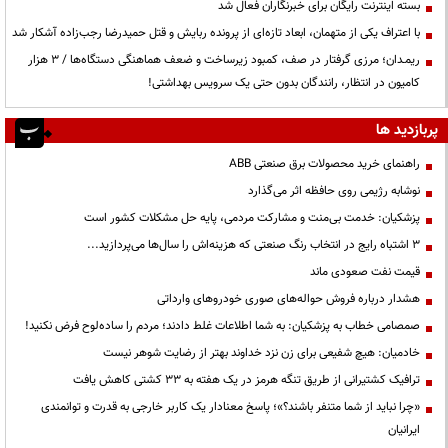
بسته اینترنت رایگان برای خبرنگاران فعال شد
با اعتراف یکی از متهمان، ابعاد تازه‌ای از پرونده ربایش و قتل حمیدرضا رجب‌زاده آشکار شد
ریمـدان؛ مرزی گرفتار در صف، کمبود زیرساخت و ضعف هماهنگی دستگاه‌ها / ۳ هزار
کامیون در انتظار، رانندگان بدون حتی یک سرویس بهداشتی!
پربازدید ها
راهنمای خرید محصولات برق صنعتی ABB
نوشابه رژیمی روی حافظه اثر می‌گذارد
پزشکیان: خدمت بی‌منت و مشارکت مردمی، پایه حل مشکلات کشور است
3 اشتباه رایج در انتخاب رنگ صنعتی که هزینه‌اش را سال‌ها می‌پردازید...
قیمت نفت صعودی ماند
هشدار درباره فروش حواله‌های صوری خودروهای وارداتی
صمصامی خطاب به پزشکیان: به شما اطلاعات غلط دادند؛ مردم را ساده‌لوح فرض نکنید!
خادمیان: هیچ شفیعی برای زن نزد خداوند بهتر از رضایت شوهر نیست
ترافیک کشتیرانی از طریق تنگه هرمز در یک هفته به ۳۳ کشتی کاهش یافت
«چرا نباید از شما متنفر باشند؟»؛ پاسخ معنادار یک کاربر خارجی به قدرت و توانمندی
ایرانیان