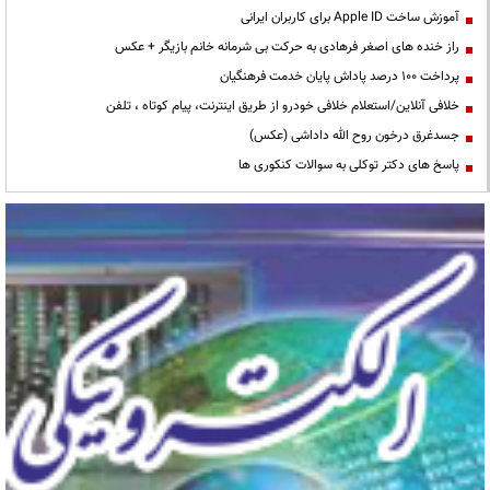
آموزش ساخت Apple ID برای کاربران ایرانی
راز خنده های اصغر فرهادی به حرکت بی شرمانه خانم بازیگر + عکس
پرداخت ۱۰۰ درصد پاداش پایان خدمت فرهنگیان
خلافی آنلاین/استعلام خلافی خودرو از طریق اینترنت، پیام کوتاه ، تلفن
جسدغرق درخون روح الله داداشی (عکس)
پاسخ های دکتر توکلی به سوالات کنکوری ها