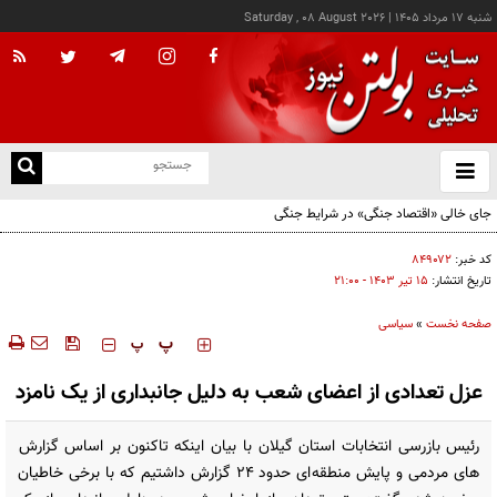
شنبه ۱۷ مرداد ۱۴۰۵
|
Saturday , 08 August 2026
از
و
ته
جای خالی «اقتصاد جنگی» در شرایط جنگی
ن
نو
کد خبر:
۸۴۹۰۷۲
تاریخ انتشار:
۱۵ تير ۱۴۰۳ - ۲۱:۰۰
صفحه نخست
»
سیاسی
‍‍‍ پ
پ
عزل تعدادی از اعضای شعب به دلیل جانبداری از یک نامزد
رئیس بازرسی انتخابات استان گیلان با بیان اینکه تاکنون بر اساس گزارش
های مردمی و پایش منطقه ای حدود ۲۴ گزارش داشتیم که با برخی خاطیان