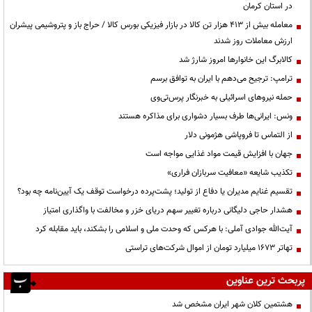
در استان کرمان
معامله بیش از ۴۱۳ هزار تن کالا در بازار فیزیکی بورس کالا / حراج باز و پتروشیمی پیشران
ارزش معاملات روز شدند
کالابرگ این خانوارها امروز شارژ شد
ترامپ: ترجیح می‌دهم با ایران به توافق برسم
حمله نیروهای اسرائیلی به خبرنگار پرس‌تی‌وی
ونس: ایرانی‌ها طرف بسیار دشواری برای مذاکره هستند
از التماس تا فروپاشی هژمونی دلار
جهان با افزایش قیمت مواد غذایی مواجه است
تکذیب شایعه «معافیت سربازان فراری»
تقسیم غنایم مدیران یا دفاع از تولید؛ پشت‌پرده درخواست توقف یک آیین‌نامه چه بود؟
هشدار حاجی دلیگانی درباره تغییر سهم دریای خزر و مخالفت با واگذاری امتیاز
آیت‌الله جوادی آملی: با هرکس که وحدت ملی و اسلامی را بشکند، باید مقابله کرد
تهاتر ۱۶۷۳ میلیارد تومان از اموال شرکت‌های تراستی
پربحث ترین عناوین
هشتمین کلان شهر ایران مشخص شد