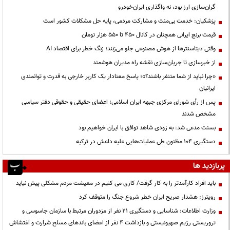
گران‌سازی ارز بود، نه واگذاری ایران‌خودرو
پزشکیان: خدمت بی‌منت و مشارکت مردمی، پایه حل مشکلات کشور است
قیمت‌ برنج ایرانی همچنان در کانال ۴۵۰ تا ۵۵۰ هزار تومان
وقتی دیتاسنترها از هوش مصنوعی جلو می‌زنند؛ زنگ خطر برای اقتصاد AI
از خبرسازی تا جریان‌سازی نقشه راه مدیران هوشمند
«چرا نباید از شما متنفر باشند؟»؛ پاسخ معنادار یک کاربر خارجی به قدرت و توانمندی
ایرانیان
پس از رأی شورای مرکزی جبهه ایران اسلامی؛ اعضای حقیقی و حقوقی دفتر سیاسی
مشخص شدند
بسنت مدعی شد: به زودی شاهد توافق با ایران خواهیم بود
دستگیری ۱۰۴ مظنون طی عملیات‌هایی علیه داعش در ترکیه
پربازدید ها
باید افراد کارآمدتر را به کار گرفت/ کاری می کنیم در معیشت مردم مشکلی پیش نیاید
رویترز: هشدار صریح ایران خطر شروع جنگ را متوقف کرد
وزارت اطلاعات: شناسایی و دستگیری ۲۱ نفر از مزدوران مرتبط با سازمان جاسوسی و
تروریستی رژیم صهیونیستی و بازداشت ۴ نفر از اعضای باندهای مسلح شرارت و اغتشاش