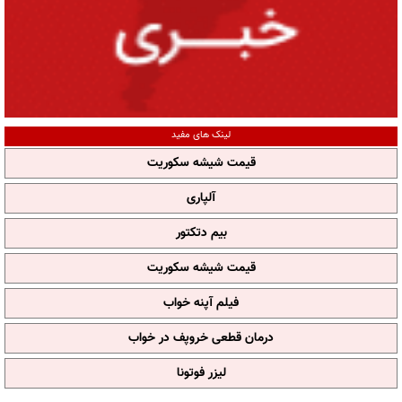
لینک های مفید
قیمت شیشه سکوریت
آلپاری
بیم دتکتور
قیمت شیشه سکوریت
فیلم آپنه خواب
درمان قطعی خروپف در خواب
لیزر فوتونا