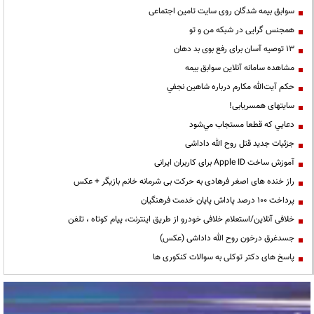
سوابق بیمه شدگان روی سایت تامین اجتماعی
همجنس گرایی در شبکه من و تو
13 توصیه آسان برای رفع بوی بد دهان
مشاهده سامانه آنلاين سوابق بیمه
حكم آيت‌الله مكارم درباره شاهين نجفي
سایتهای همسریابی!
دعايي كه قطعا مستجاب مي‌شود
جزئیات جدید قتل روح الله داداشی
آموزش ساخت Apple ID برای کاربران ایرانی
راز خنده های اصغر فرهادی به حرکت بی شرمانه خانم بازیگر + عکس
پرداخت ۱۰۰ درصد پاداش پایان خدمت فرهنگیان
خلافی آنلاین/استعلام خلافی خودرو از طریق اینترنت، پیام کوتاه ، تلفن
جسدغرق درخون روح الله داداشی (عکس)
پاسخ های دکتر توکلی به سوالات کنکوری ها