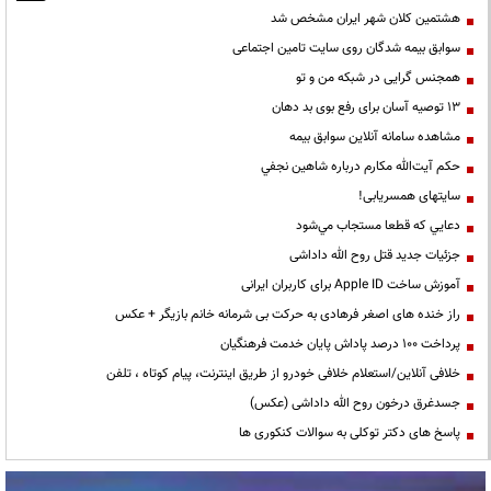
هشتمین کلان شهر ایران مشخص شد
سوابق بیمه شدگان روی سایت تامین اجتماعی
همجنس گرایی در شبکه من و تو
13 توصیه آسان برای رفع بوی بد دهان
مشاهده سامانه آنلاين سوابق بیمه
حكم آيت‌الله مكارم درباره شاهين نجفي
سایتهای همسریابی!
دعايي كه قطعا مستجاب مي‌شود
جزئیات جدید قتل روح الله داداشی
آموزش ساخت Apple ID برای کاربران ایرانی
راز خنده های اصغر فرهادی به حرکت بی شرمانه خانم بازیگر + عکس
پرداخت ۱۰۰ درصد پاداش پایان خدمت فرهنگیان
خلافی آنلاین/استعلام خلافی خودرو از طریق اینترنت، پیام کوتاه ، تلفن
جسدغرق درخون روح الله داداشی (عکس)
پاسخ های دکتر توکلی به سوالات کنکوری ها