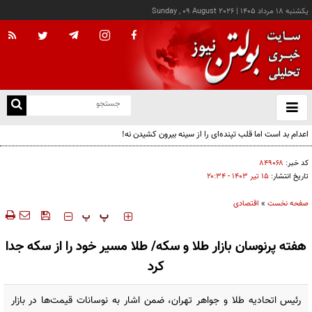
يکشنبه ۱۸ مرداد ۱۴۰۵
|
Sunday , 09 August 2026
از
و
ته
اعدام بد است اما قلب تپنده‌ای را از سینه بیرون کشیدن نه!
ن
نو
کد خبر:
۸۴۹۰۶۸
تاریخ انتشار:
۱۵ تير ۱۴۰۳ - ۲۰:۳۴
صفحه نخست
»
اقتصادی
‍‍‍ پ
پ
هفته پرنوسان بازار طلا و سکه/ طلا مسیر خود را از سکه جدا
کرد
رئیس اتحادیه طلا و جواهر تهران، ضمن اشار به نوسانات قیمت‌ها در بازار