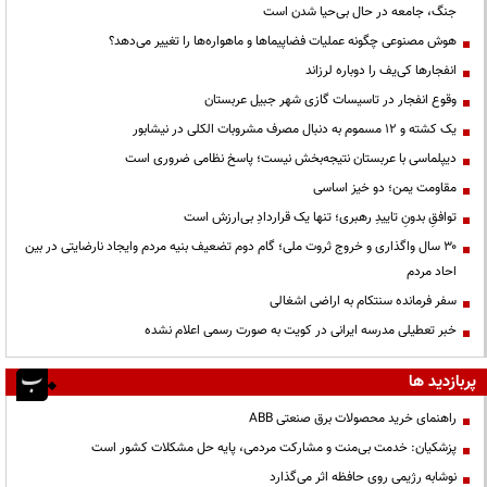
جنگ، جامعه در حال بی‌حیا شدن است
هوش مصنوعی چگونه عملیات فضاپیماها و ماهواره‌ها را تغییر می‌دهد؟
انفجارها کی‌یف را دوباره لرزاند
وقوع انفجار در تاسیسات گازی شهر جبیل عربستان
یک کشته و ۱۲ مسموم به دنبال مصرف مشروبات الکلی در نیشابور
دیپلماسی با عربستان نتیجه‌بخش نیست؛ پاسخ نظامی ضروری است
مقاومت یمن؛ دو خیز اساسی
توافقِ بدونِ تاییدِ رهبری؛ تنها یک قراردادِ بی‌ارزش است
۳۰ سال واگذاری و خروج ثروت ملی؛ گام دوم تضعیف بنیه مردم وایجاد نارضایتی در بین
احاد مردم
سفر فرمانده سنتکام به اراضی اشغالی
خبر تعطیلی مدرسه ایرانی در کویت به صورت رسمی اعلام نشده
پربازدید ها
راهنمای خرید محصولات برق صنعتی ABB
پزشکیان: خدمت بی‌منت و مشارکت مردمی، پایه حل مشکلات کشور است
نوشابه رژیمی روی حافظه اثر می‌گذارد