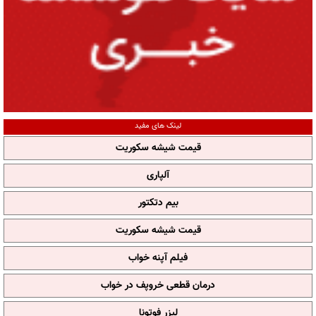
لینک های مفید
قیمت شیشه سکوریت
آلپاری
بیم دتکتور
قیمت شیشه سکوریت
فیلم آپنه خواب
درمان قطعی خروپف در خواب
لیزر فوتونا