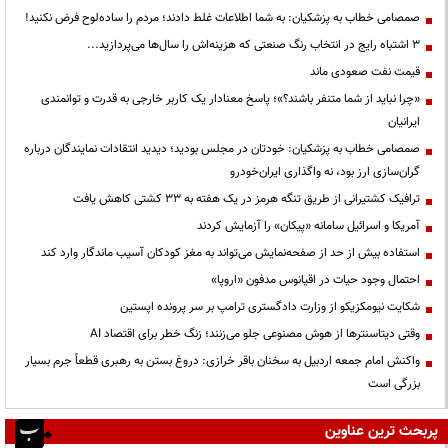
صمصامی خطاب به پزشکیان: به شما اطلاعات غلط دادند؛ مردم را ساده‌لوح فرض نکنید!
3 اشتباه رایج در انتخاب رنگ صنعتی که هزینه‌اش را سال‌ها می‌پردازید...
قیمت نفت صعودی ماند
«چرا نباید از شما متنفر باشند؟»؛ پاسخ معنادار یک کاربر خارجی به قدرت و توانمندی
ایرانیان
صمصامی خطاب به پزشکیان: خودتان در مجلس بودید؛ دیدید انتقادات نمایندگان درباره
گران‌سازی ارز بود، نه واگذاری ایران‌خودرو
ترافیک کشتیرانی از طریق تنگه هرمز در یک هفته به ۳۳ کشتی کاهش یافت
آمریکا و اسرائیل سامانه «پیکان» را آزمایش کردند
استفاده بیش از حد از صفحه‌نمایش می‌تواند به مغز کودکان آسیب ماندگار وارد کند
احتمال وجود حیات در اقیانوس مدفون «اروپا»
شکایت نیومکزیکو از وزارت دادگستری ترامپ بر سر پرونده اپستین
وقتی دیتاسنترها از هوش مصنوعی جلو می‌زنند؛ زنگ خطر برای اقتصاد AI
واکنش امام جمعه اردبیل به سخنان باقر خرازی: دروغ بستن به رهبری قطعاً جرم بسیار
بزرگی است
پربحث ترین عناوین