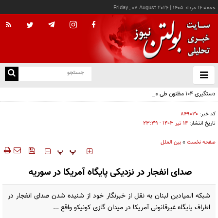
جمعه ۱۶ مرداد ۱۴۰۵
|
Friday , 07 August 2026
از
و
ته
دستگیری ۱۰۴ مظنون طی عملیات‌هایی علیه داعش در ترکیه
ن
نو
کد خبر:
۸۴۹۰۳۰
تاریخ انتشار:
۱۴ تير ۱۴۰۳ - ۲۳:۳۹
صفحه نخست
»
بین الملل
‍‍‍ پ
پ
صدای انفجار در نزدیکی پایگاه آمریکا در سوریه
شبکه المیادین لبنان به نقل از خبرنگار خود از شنیده شدن صدای انفجار در
اطراف پایگاه غیرقانونی آمریکا در میدان گازی کونیکو واقع ...