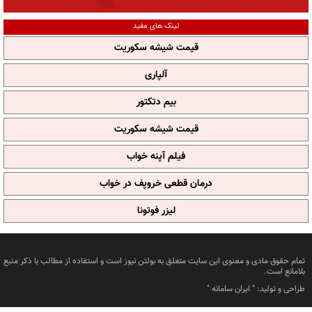
لینک های مفید
قیمت شیشه سکوریت
آلپاری
بیم دتکتور
قیمت شیشه سکوریت
فیلم آپنه خواب
درمان قطعی خروپف در خواب
لیزر فوتونا
تمام حقوق مادی و معنوی این سایت متعلق به بولتن نیوز است و استفاده از مطالب با ذکر منبع
بلامانع است.
طراحی و تولید: "
ایران سامانه
"