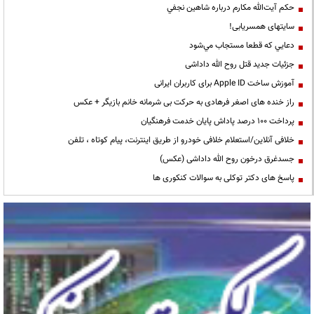
حكم آيت‌الله مكارم درباره شاهين نجفي
سایتهای همسریابی!
دعايي كه قطعا مستجاب مي‌شود
جزئیات جدید قتل روح الله داداشی
آموزش ساخت Apple ID برای کاربران ایرانی
راز خنده های اصغر فرهادی به حرکت بی شرمانه خانم بازیگر + عکس
پرداخت ۱۰۰ درصد پاداش پایان خدمت فرهنگیان
خلافی آنلاین/استعلام خلافی خودرو از طریق اینترنت، پیام کوتاه ، تلفن
جسدغرق درخون روح الله داداشی (عکس)
پاسخ های دکتر توکلی به سوالات کنکوری ها