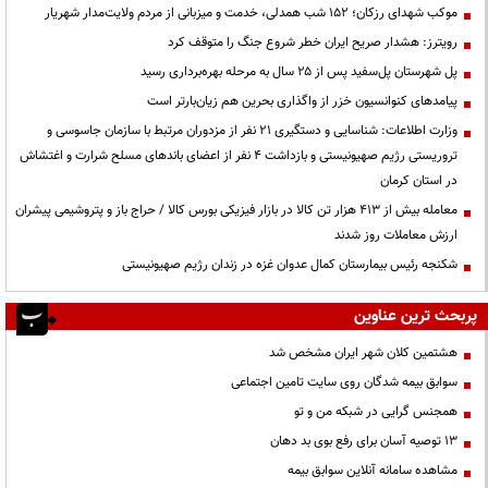
موکب شهدای رزکان؛ ۱۵۲ شب همدلی، خدمت و میزبانی از مردم ولایت‌مدار شهریار
رویترز: هشدار صریح ایران خطر شروع جنگ را متوقف کرد
پل شهرستان پل‌سفید پس از ۲۵ سال به مرحله بهره‌برداری رسید
پیامدهای کنوانسیون خزر از واگذاری بحرین هم زیان‌بارتر است
وزارت اطلاعات: شناسایی و دستگیری ۲۱ نفر از مزدوران مرتبط با سازمان جاسوسی و
تروریستی رژیم صهیونیستی و بازداشت ۴ نفر از اعضای باندهای مسلح شرارت و اغتشاش
در استان کرمان
معامله بیش از ۴۱۳ هزار تن کالا در بازار فیزیکی بورس کالا / حراج باز و پتروشیمی پیشران
ارزش معاملات روز شدند
شکنجه رئیس بیمارستان کمال عدوان غزه در زندان رژیم صهیونیستی
پربحث ترین عناوین
هشتمین کلان شهر ایران مشخص شد
سوابق بیمه شدگان روی سایت تامین اجتماعی
همجنس گرایی در شبکه من و تو
13 توصیه آسان برای رفع بوی بد دهان
مشاهده سامانه آنلاين سوابق بیمه