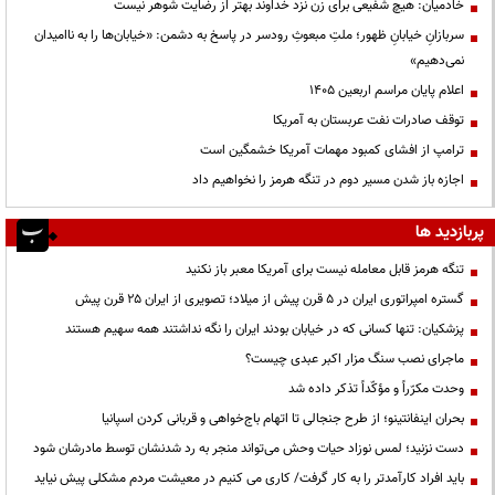
خادمیان: هیچ شفیعی برای زن نزد خداوند بهتر از رضایت شوهر نیست
سربازانِ خیابانِ ظهور؛ ملتِ مبعوثِ رودسر در پاسخ به دشمن: «خیابان‌ها را به ناامیدان
نمی‌دهیم»
اعلام پایان مراسم اربعین ۱۴۰۵
توقف صادرات نفت عربستان به آمریکا
ترامپ از افشای کمبود مهمات آمریکا خشمگین است
اجازه باز شدن مسیر دوم در تنگه هرمز را نخواهیم داد
پربازدید ها
تنگه هرمز قابل معامله نیست برای آمریکا معبر باز نکنید
گستره امپراتوری ایران در ۵ قرن پیش از میلاد؛ تصویری از ایران ۲۵ قرن پیش
پزشکیان: تنها کسانی که در خیابان بودند ایران را نگه نداشتند همه سهیم هستند
ماجرای نصب سنگ مزار اکبر عبدی چیست؟
وحدت مکرّراً و مؤکّداً تذکر داده شد
بحران اینفانتینو؛ از طرح جنجالی تا اتهام باج‌خواهی و قربانی کردن اسپانیا
دست نزنید؛ لمس نوزاد حیات وحش می‌تواند منجر به رد شدنشان توسط مادرشان شود
باید افراد کارآمدتر را به کار گرفت/ کاری می کنیم در معیشت مردم مشکلی پیش نیاید