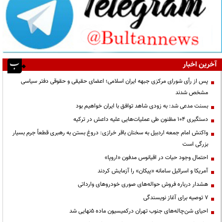
آخرین اخبار
پس از رأی شورای مرکزی جبهه ایران اسلامی؛ اعضای حقیقی و حقوقی دفتر سیاسی
مشخص شدند
بسنت مدعی شد: به زودی شاهد توافق با ایران خواهیم بود
دستگیری ۱۰۴ مظنون طی عملیات‌هایی علیه داعش در ترکیه
واکنش امام جمعه اردبیل به سخنان باقر خرازی: دروغ بستن به رهبری قطعاً جرم بسیار
بزرگی است
احتمال وجود حیات در اقیانوس مدفون «اروپا»
آمریکا و اسرائیل سامانه «پیکان» را آزمایش کردند
هشدار درباره فروش حواله‌های صوری خودروهای وارداتی
۷ توصیه برای آغاز نویسندگی
احیای شن‌چاله‌های جنوب تهران درکمیسیون ماده ۵نهایی شد