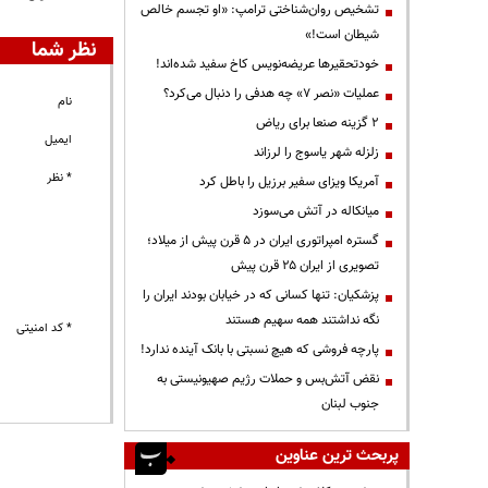
تشخیص روان‌شناختی ترامپ: «او تجسم خالص
شیطان است!»
نظر شما
خودتحقیرها عریضه‌نویس کاخ سفید شده‌اند!
عملیات «نصر ۷» چه هدفی را دنبال می‌کرد؟
نام
۲ گزینه صنعا برای ریاض
ایمیل
زلزله شهر یاسوج را لرزاند
* نظر
آمریکا ویزای سفیر برزیل را باطل کرد
میانکاله در آتش می‌سوزد
گستره امپراتوری ایران در ۵ قرن پیش از میلاد؛
تصویری از ایران ۲۵ قرن پیش
پزشکیان: تنها کسانی که در خیابان بودند ایران را
نگه نداشتند همه سهیم هستند
* کد امنیتی
پارچه فروشی که هیچ نسبتی با بانک آینده ندارد!
نقض آتش‌بس و حملات رژیم صهیونیستی به
جنوب لبنان
پربحث ترین عناوین