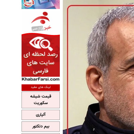
لینک های مفید
قیمت شیشه
سکوریت
آلپاری
بیم دتکتور