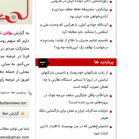
رکوردشکنی دختر دونده ایران در بلاروس
پزشکیان: مشروطه نقطه عطف بیداری و
آزادی‌خواهی ملت ایران بود
آیت‌الله جوادی آملی: با هرکس که وحدت ملی و
اسلامی را بشکند، باید مقابله کرد
به گزارش
بولتن نی
دارم که سهم روس
تقسیم غنایم مدیران یا دفاع از تولید؛ پشت‌پرده
درخواست توقف یک آیین‌نامه چه بود؟
مشارکت مردم در ام
فردا در عرصه مدی
پربازدید ها
می‌کنم. به مدلی 
محلی از جمله دهیا
از رانت‌ شرکتهای خودروساز و تاسیس شرکتهای
امروز در عرصه رای
تراستی در اروپا تا تسخیر دستگاه نظارتی با چه
هدفی صورت گرفته است
برچسب ها:
مسعود 
چرا قالب وافل جایگزین سقف تیرچه بلوک در
پروژه‌های مدرن شده است؟
جزئیات مذاکرات ایران و عمان برای بازگشایی تنگه
گزارش خطا
هرمز
تخم‌مرغ‌هایی که در مرز پوسیدند تا اقتدار اداری
شما می توانید مطالب 
اثبات شود
nnews@gmail.com