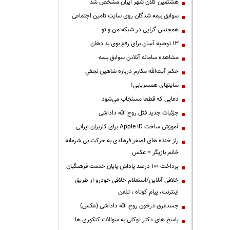
هشتمین کلان شهر ایران مشخص شد
سوابق بیمه شدگان روی سایت تامین اجتماعی
همجنس گرایی در شبکه من و تو
13 توصیه آسان برای رفع بوی بد دهان
مشاهده سامانه آنلاين سوابق بیمه
حكم آيت‌الله مكارم درباره شاهين نجفي
سایتهای همسریابی!
دعايي كه قطعا مستجاب مي‌شود
جزئیات جدید قتل روح الله داداشی
آموزش ساخت Apple ID برای کاربران ایرانی
راز خنده های اصغر فرهادی به حرکت بی شرمانه
خانم بازیگر + عکس
پرداخت ۱۰۰ درصد پاداش پایان خدمت فرهنگیان
خلافی آنلاین/استعلام خلافی خودرو از طریق
اینترنت، پیام کوتاه ، تلفن
جسدغرق درخون روح الله داداشی (عکس)
پاسخ های دکتر توکلی به سوالات کنکوری ها