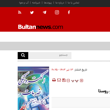
تماس با ما
|
درباره ما
|
پیوندها
|
خبرنامه
|
آب و هوا
تاریخ انتشار:
۱۳ تير ۱۴۰۳ - ۲۰:۲۵
‍‍‍ پ
پ
روستا