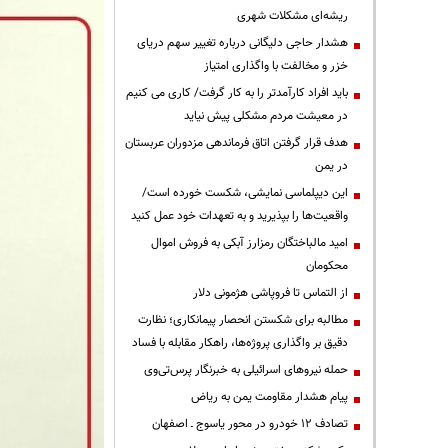
ریشه‌ای مشکلات شهری
هشدار حاجی دلیگانی درباره تغییر سهم دریای
خزر و مخالفت با واگذاری امتیاز
باید افراد کارآمدتر را به کار گرفت/ کاری می کنیم
در معیشت مردم مشکلی پیش نیاید
هدف قرار گرفتن اتاق‌ فرماندهی مزدوران عربستان
در یمن
این دیپلماسی نمایشی، شکست خورده است/
واقعیت‌ها را بپذیرید و به تعهدات خود عمل کنید
امید مالباختگان رمزارز آبکی به فروش اموال
محکومان
از التماس تا فروپاشی هژمونی دلار
مطالبه برای شکستن انحصار پیمانکاری؛ نظارت
دقیق بر واگذاری پروژه‌ها، راهکار مقابله با فساد
حمله نیروهای اسرائیلی به خبرنگار پرس‌تی‌وی
پیام هشدار مقاومت یمن به ریاض
تصادف ۱۲ خودرو در محور یاسوج ـ اصفهان