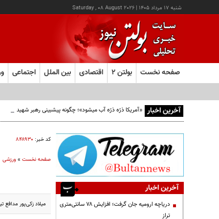
شنبه ۱۷ مرداد ۱۴۰۵
|
Saturday , 08 August 2026
صفحه نخست
بولتن ۲
اقتصادی
بین الملل
اجتماعی
ور
آخرین اخبار
«آمریکا ذرّه ذرّه آب میشود»؛ چگونه پیشبینی رهبر شهید از افو
کد خبر:
۸۴۸۹۳۰
صفحه نخست
»
ورزشی
آخرین اخبار
میلاد زکی‌پور مدافع ت
دریاچه ارومیه جان گرفت؛ افزایش ۷۸ سانتی‌متری
تراز