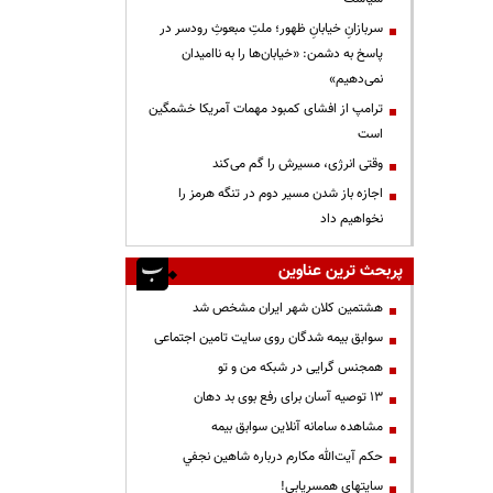
سربازانِ خیابانِ ظهور؛ ملتِ مبعوثِ رودسر در
پاسخ به دشمن: «خیابان‌ها را به ناامیدان
نمی‌دهیم»
ترامپ از افشای کمبود مهمات آمریکا خشمگین
است
وقتی انرژی، مسیرش را گم می‌کند
اجازه باز شدن مسیر دوم در تنگه هرمز را
نخواهیم داد
پربحث ترین عناوین
هشتمین کلان شهر ایران مشخص شد
سوابق بیمه شدگان روی سایت تامین اجتماعی
همجنس گرایی در شبکه من و تو
13 توصیه آسان برای رفع بوی بد دهان
مشاهده سامانه آنلاين سوابق بیمه
حكم آيت‌الله مكارم درباره شاهين نجفي
سایتهای همسریابی!