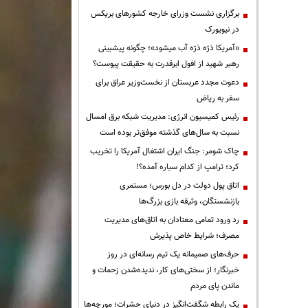
برگزاری نشست وزرای خارجه کشورهای بریکس
در نیویورک
«آمریکا ذرّه ذرّه آب میشود»؛ چگونه پیشبینی
رهبر شهید از افول ابرقدرت به حقیقت پیوست؟
دعوت مجدد عربستان از نخست‌وزیر عراق برای
سفر به ریاض
رئیس کمیسیون انرژی: مدیریت شبکه برق امسال
نسبت به سال‌های گذشته موفق‌تر بوده است
چاک شومر: جنگ ایران اشتغال آمریکا را تخریب
کرد؛ ترامپ از کدام سیاره آمده؟!
اتاق پول دولت در دل بورس؛ مستمری
بازنشستگان، وثیقه بازی بزرگ‌ها
رد ورود تمامی معتادان به اتاق‌های مدیریت
مصرف؛ شرایط خاص پذیرش
حرف‌های صمیمانه یک تیم رسانه‌ای در روز
خبرنگار؛ از سختی‌های کار، ندیده‌شدن زحمات و
ماندن پای مردم
یک رابطه شگفت‌انگیز در دنیای حشرات؛ مورچه‌ها