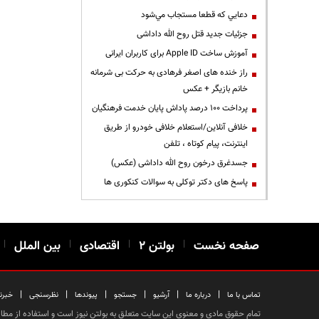
دعايي كه قطعا مستجاب مي‌شود
جزئیات جدید قتل روح الله داداشی
آموزش ساخت Apple ID برای کاربران ایرانی
راز خنده های اصغر فرهادی به حرکت بی شرمانه
خانم بازیگر + عکس
پرداخت ۱۰۰ درصد پاداش پایان خدمت فرهنگیان
خلافی آنلاین/استعلام خلافی خودرو از طریق
اینترنت، پیام کوتاه ، تلفن
جسدغرق درخون روح الله داداشی (عکس)
پاسخ های دکتر توکلی به سوالات کنکوری ها
صفحه نخست
|
بولتن ۲
|
اقتصادی
|
بین الملل
|
|
|
|
|
|
|
تماس با ما
درباره ما
آرشیو
جستجو
پیوندها
نظرسنجی
خبرن
تمام حقوق مادی و معنوی این سایت متعلق به بولتن نیوز است و استفاده از مطالب