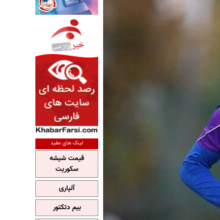
لینک های مفید
قیمت شیشه
سکوریت
آلپاری
بیم دتکتور