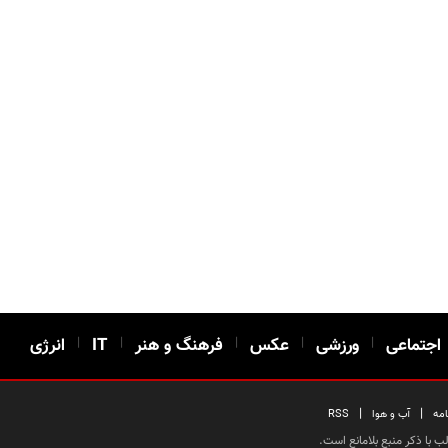
اجتماعی
|
ورزشی
|
عکس
|
فرهنگ و هنر
|
IT
|
انرژی
|
|
امه
آب و هوا
RSS
 با ذکر منبع بلامانع است.