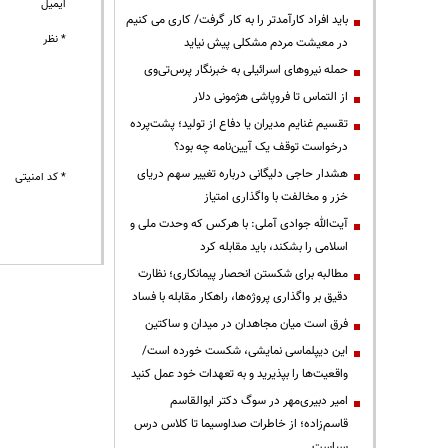
ایمیل
باید افراد کارآمدتر را به کار گرفت/ کاری می کنیم
* نظر
در معیشت مردم مشکلی پیش نیاید
حمله نیروهای اسرائیلی به خبرنگار پرس‌تی‌وی
از التماس تا فروپاشی هژمونی دلار
تقسیم غنایم مدیران یا دفاع از تولید؛ پشت‌پرده
درخواست توقف یک آیین‌نامه چه بود؟
هشدار حاجی دلیگانی درباره تغییر سهم دریای
* کد امنیتی
خزر و مخالفت با واگذاری امتیاز
آیت‌الله جوادی آملی: با هرکس که وحدت ملی و
اسلامی را بشکند، باید مقابله کرد
مطالبه برای شکستن انحصار پیمانکاری؛ نظارت
دقیق بر واگذاری پروژه‌ها، راهکار مقابله با فساد
فرق است میان مجاهدان در میدان و ساکتین
این دیپلماسی نمایشی، شکست خورده است/
واقعیت‌ها را بپذیرید و به تعهدات خود عمل کنید
امیر دبیری‌مهر در سوگ دکتر ابوالقاسم
قاسم‌زاده؛ از خاطرات صداوسیما تا کلاس درس
سیاست