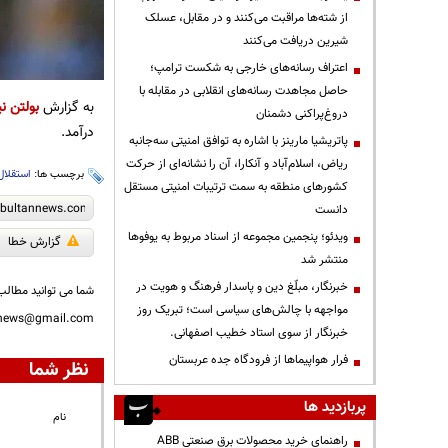
از شته‌ها مراقبت می‌کنند و در مقابل، عسلک
شیرین دریافت می‌کنند
اعتراف رسانه‌های خارجی به شکست ترامپ؛
حاصل مجاهدت رسانه‌های انقلابی در مقابله با
به گزارش
بولتن نی
دروغ‌پراکنی دشمنان
درآمد.
پاتریشیا مارینز با اشاره به توافق امنیتی سه‌جانبه
ریاض، اسلام‌آباد و آنکارا، آن را نشانه‌ای از حرکت
برچسب ها:
استقلال
کشورهای منطقه به سمت ترتیبات امنیتی مستقل
دانست
ویدئو؛ پنجمین مجموعه از اسناد مربوط به یوفوها
گزارش خطا
منتشر شد
خبرنگار، مبلّغ دین و پاسدار فرهنگ و هویت در
شما می توانید مطالب 
مواجهه با چالش‌های سیاسی است؛ تبریک روز
nnews@gmail.com
خبرنگار از سوی استاد خطیب اصفهانی.
فرار هواپیماها از فرودگاه جده عربستان
نظر شما
پربازدید ها
نام
راهنمای خرید محصولات برق صنعتی ABB