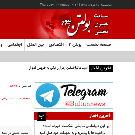
پنجشنبه ۱۵ مرداد ۱۴۰۵
|
Thursday , 06 August 2026
صفحه نخست
بولتن ۲
اقتصادی
بین الملل
اجتماعی
ور
آخرین اخبار
امید مالباختگان رمزارز آبکی به فروش اموال محکومان
کد خبر:
۸۴۸۹۰۷
صفحه نخست
»
سیاسی
آخرین اخبار
این دیپلماسی نمایشی، شکست خورده است/
واقعیت‌ها را بپذیرید و به تعهدات خود عمل کنید
سعید جلیلی در جمع مر