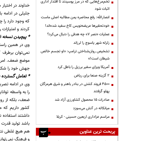
تخم‌مرغ‌هایی که در مرز پوسیدند تا اقتدار اداری
خداوند در اختیار 
اثبات شود
جلیلی در ادامه با
انصارالله: رفع محاصره یمن مطالبه اصلی ماست
خودتحقیرها عریضه‌نویس کاخ سفید شده‌اند!
کردند و امتیازات را دادند و
عملیات «نصر ۷» چه هدفی را دنبال می‌کرد؟
* پیچیدن نسخه 
زلزله شهر یاسوج را لرزاند
وی در همین راستا
تشخیص روان‌شناختی ترامپ: «او تجسم خالص
نمی‌توان برطرف ک
شیطان است!»
موضع ضعف. امروز
آمریکا ویزای سفیر برزیل را باطل کرد
جهش خود را شکل
۲ گزینه صنعا برای ریاض
* تعامل گسترده ب
وی در ادامه تصری
۴۵۰۰ فروند کشتی در بنادر باهنر و شرق هرمزگان
پهلو گرفتند
را به واسطه توانا
صادرات ۱۵ محصول کشاورزی آزاد شد
میانکاله در آتش می‌سوزد
داشتند استفاده ن
مراسم عزاداری اربعین حسینی - کربلا
باشد تولید قدرت 
هم هیچ غلطی نتوا
پربحث ترین عناوین
و فرهنگ نمی‌توانن