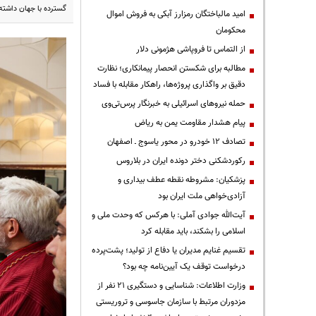
گسترده با جهان داشته
امید مالباختگان رمزارز آبکی به فروش اموال
محکومان
از التماس تا فروپاشی هژمونی دلار
مطالبه برای شکستن انحصار پیمانکاری؛ نظارت
دقیق بر واگذاری پروژه‌ها، راهکار مقابله با فساد
حمله نیروهای اسرائیلی به خبرنگار پرس‌تی‌وی
پیام هشدار مقاومت یمن به ریاض
تصادف ۱۲ خودرو در محور یاسوج ـ اصفهان
رکوردشکنی دختر دونده ایران در بلاروس
پزشکیان: مشروطه نقطه عطف بیداری و
آزادی‌خواهی ملت ایران بود
آیت‌الله جوادی آملی: با هرکس که وحدت ملی و
اسلامی را بشکند، باید مقابله کرد
تقسیم غنایم مدیران یا دفاع از تولید؛ پشت‌پرده
درخواست توقف یک آیین‌نامه چه بود؟
وزارت اطلاعات: شناسایی و دستگیری ۲۱ نفر از
مزدوران مرتبط با سازمان جاسوسی و تروریستی