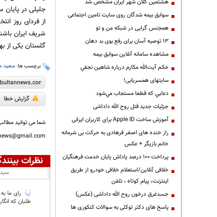
هشتمین کلان شهر ایران مشخص شد
جلیلی در پایان س
سوابق بیمه شدگان روی سایت تامین اجتماعی
از فردای روز انت
همجنس گرایی در شبکه من و تو
شریف ایران باشن
13 توصیه آسان برای رفع بوی بد دهان
گلستان یکی از به
مشاهده سامانه آنلاين سوابق بیمه
برچسب ها:
سعید ج
حكم آيت‌الله مكارم درباره شاهين نجفي
سایتهای همسریابی!
دعايي كه قطعا مستجاب مي‌شود
گزارش خطا
جزئیات جدید قتل روح الله داداشی
آموزش ساخت Apple ID برای کاربران ایرانی
شما می توانید مطالب 
راز خنده های اصغر فرهادی به حرکت بی شرمانه
nnews@gmail.com
خانم بازیگر + عکس
پرداخت ۱۰۰ درصد پاداش پایان خدمت فرهنگیان
نظرات بینندگ
خلافی آنلاین/استعلام خلافی خودرو از طریق
سید
اینترنت، پیام کوتاه ، تلفن
رای ما به 
جسدغرق درخون روح الله داداشی (عکس)
طلبان که انگار
پاسخ های دکتر توکلی به سوالات کنکوری ها