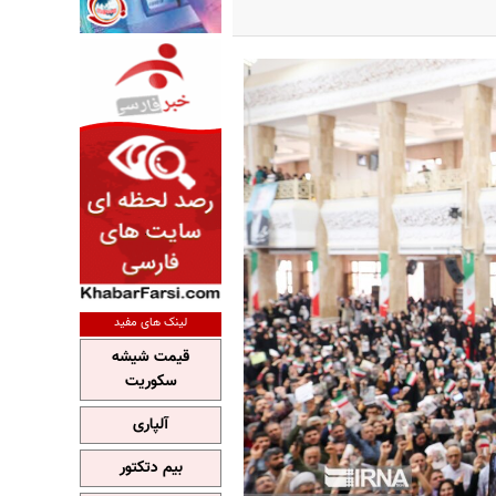
لینک های مفید
قیمت شیشه
سکوریت
آلپاری
بیم دتکتور