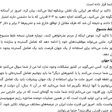
شما قرار داده است.
 تاکید بر اینکه هر ایرانی یک نقش پرشکوه ایفا می‌کند، بیان کرد: امروز در آستا
که وجود دارد را چگونه حل می‌کنید، می‌گفتند اجازه دهید به 3-2 
 نتیجه آن شد که طرف مقابل از توافق خارج شد و تحریم‌ها ۲ برابر و دلار ۳ هزار تومانی ۳۰‌ هزار تومان شد.
غلط منسوخ
 تاکید کرد: عوض اینکه از مردم عذرخواهی کنند، دوباره همان نسخه غلط منسوخ 
رد. ملتی می‌تواند موفقیت‌های خود را ادامه دهد که تعامل گسترده و سازنده با
 ملت می‌داند برای استفاده از یک جهان فرصت باید یک تعامل گسترده وجود داش
 دهد.
ا جهان
ح کرد: کسی نمی‌گوید در کشور مشکلات وجود ندارد اما من از شما سوال می‌کنم:
یی شما درست می‌کنند یا با کشورهای دیگر؟ ما باید بتوانیم تعامل گسترده‌ای با جه
کشور داریم که می‌توانیم با آنها ارتباط بگیر
کرد. وی افزود: من می‌دانم اراده شما ملت به گونه‌ای است که در برابر خارجی سر
می‌کند و این تولید قدرت است که در همین عملیات «وعده صادق» رژیم صهیونیستی
نست بکند. امروز این قدرت ملت ایران در عرصه‌های مختلف می‌تواند تکثیر شود. آی
د چنین قدرتی بیافرینند؟ حتما می‌توانند.