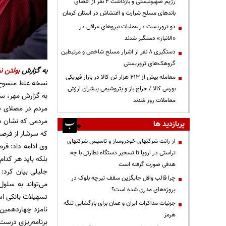
رژیم صهیونیستی و بازداشت ۴ نفر از اعضای
باندهای مسلح شرارت و اغتشاش در استان کرمان
دو تروریست در عملیات نیروهای عراقی در
«الانبار» دستگیر شدند
دستگیری ۸ نفر از اشرار مسلح شاخص و مرتبطین
گروهک‌های تروریستی
به گزارش
بولتن نی
معامله بیش از ۴۱۳ هزار تن کالا در بازار فیزیکی
نسخه غلط منسوخ ر
بورس کالا / حراج باز و پتروشیمی پیشران ارزش
به گزارش مهر، سع
معاملات روز شدند
مردم در مصلای ش
مردمی که نشان دا
پربازدید ها
که سرشار از فرص
از رانت‌ شرکتهای خودروساز و تاسیس شرکتهای
وی ادامه داد: فر
تراستی در اروپا تا تسخیر دستگاه نظارتی با چه
بلکه باید هر کدام 
هدفی صورت گرفته است
جلیلی بیان کرد:
چرا قالب وافل جایگزین سقف تیرچه بلوک در
می‌تواند به سلول
پروژه‌های مدرن شده است؟
تسهیلات بانکی اس
جزئیات مذاکرات ایران و عمان برای بازگشایی تنگه
نامزد چهاردهمین
هرمز
برنامه‌ریزی درست