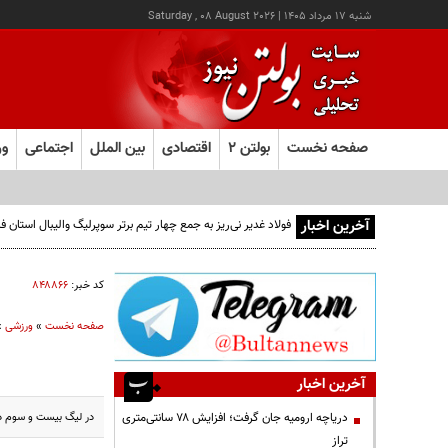
شنبه ۱۷ مرداد ۱۴۰۵
|
Saturday , 08 August 2026
صفحه نخست
بولتن ۲
اقتصادی
بین الملل
اجتماعی
ور
آخرین اخبار
فولاد غدیر نی‌ریز به جمع چهار تیم برتر سوپرلیگ والیبال استان
کد خبر:
۸۴۸۸۶۶
صفحه نخست
»
ورزشی
»
آخرین اخبار
در لیگ بیست و سوم دی
دریاچه ارومیه جان گرفت؛ افزایش ۷۸ سانتی‌متری
تراز