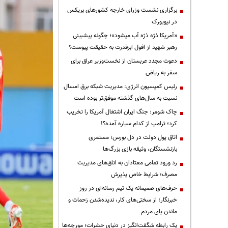
برگزاری نشست وزرای خارجه کشورهای بریکس
در نیویورک
«آمریکا ذرّه ذرّه آب میشود»؛ چگونه پیشبینی
رهبر شهید از افول ابرقدرت به حقیقت پیوست؟
دعوت مجدد عربستان از نخست‌وزیر عراق برای
سفر به ریاض
رئیس کمیسیون انرژی: مدیریت شبکه برق امسال
نسبت به سال‌های گذشته موفق‌تر بوده است
چاک شومر: جنگ ایران اشتغال آمریکا را تخریب
کرد؛ ترامپ از کدام سیاره آمده؟!
اتاق پول دولت در دل بورس؛ مستمری
بازنشستگان، وثیقه بازی بزرگ‌ها
رد ورود تمامی معتادان به اتاق‌های مدیریت
مصرف؛ شرایط خاص پذیرش
حرف‌های صمیمانه یک تیم رسانه‌ای در روز
خبرنگار؛ از سختی‌های کار، ندیده‌شدن زحمات و
ماندن پای مردم
یک رابطه شگفت‌انگیز در دنیای حشرات؛ مورچه‌ها