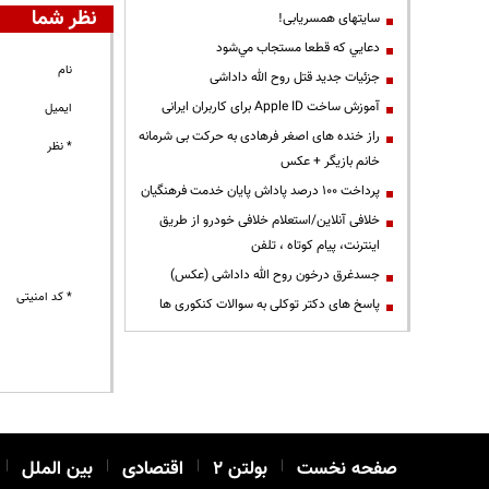
نظر شما
سایتهای همسریابی!
دعايي كه قطعا مستجاب مي‌شود
نام
جزئیات جدید قتل روح الله داداشی
آموزش ساخت Apple ID برای کاربران ایرانی
ایمیل
راز خنده های اصغر فرهادی به حرکت بی شرمانه
* نظر
خانم بازیگر + عکس
پرداخت ۱۰۰ درصد پاداش پایان خدمت فرهنگیان
خلافی آنلاین/استعلام خلافی خودرو از طریق
اینترنت، پیام کوتاه ، تلفن
جسدغرق درخون روح الله داداشی (عکس)
* کد امنیتی
پاسخ های دکتر توکلی به سوالات کنکوری ها
صفحه نخست
|
بولتن ۲
|
اقتصادی
|
بین الملل
|