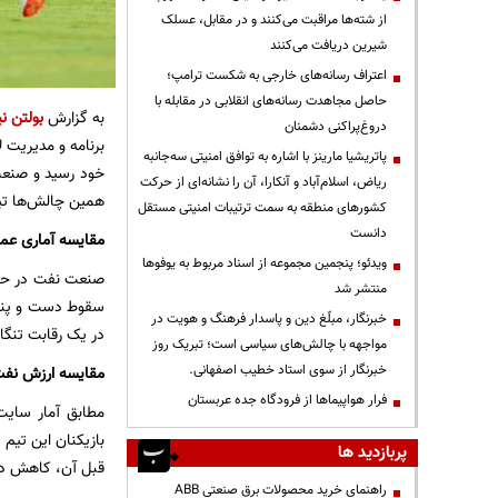
از شته‌ها مراقبت می‌کنند و در مقابل، عسلک
شیرین دریافت می‌کنند
اعتراف رسانه‌های خارجی به شکست ترامپ؛
حاصل مجاهدت رسانه‌های انقلابی در مقابله با
به گزارش
بولتن نی
دروغ‌پراکنی دشمنان
برنامه و مدیریت ل
پاتریشیا مارینز با اشاره به توافق امنیتی سه‌جانبه
خود رسید و صن
ریاض، اسلام‌آباد و آنکارا، آن را نشانه‌ای از حرکت
همین چالش‌ها تیش
کشورهای منطقه به سمت ترتیبات امنیتی مستقل
دانست
مقایسه آماری عمل
ویدئو؛ پنجمین مجموعه از اسناد مربوط به یوفوها
منتشر شد
سقوط دست و پنجه 
خبرنگار، مبلّغ دین و پاسدار فرهنگ و هویت در
در یک رقابت تنگاتنگ برای بقا با تیم
مواجهه با چالش‌های سیاسی است؛ تبریک روز
خبرنگار از سوی استاد خطیب اصفهانی.
مقایسه ارزش نفت
فرار هواپیماها از فرودگاه جده عربستان
پربازدید ها
قبل آن، کاهش د
راهنمای خرید محصولات برق صنعتی ABB