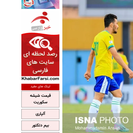
لینک های مفید
قیمت شیشه
سکوریت
آلپاری
بیم دتکتور