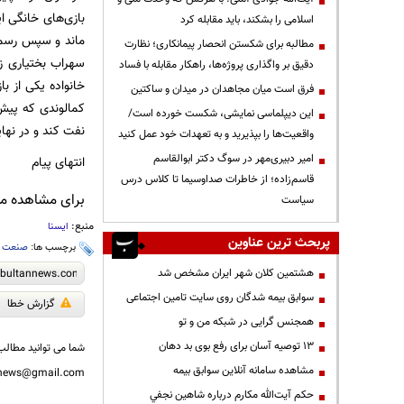
بازی‌های خانگی ا
اسلامی را بشکند، باید مقابله کرد
ماند و سپس رسما 
مطالبه برای شکستن انحصار پیمانکاری؛ نظارت
سهراب بختیاری زا
دقیق بر واگذاری پروژه‌ها، راهکار مقابله با فساد
خانواده یکی از با
فرق است میان مجاهدان در میدان و ساکتین
کمالوندی که پی
این دیپلماسی نمایشی، شکست خورده است/
نفت کند و در نها
واقعیت‌ها را بپذیرید و به تعهدات خود عمل کنید
امیر دبیری‌مهر در سوگ دکتر ابوالقاسم
انتهای پیام
قاسم‌زاده؛ از خاطرات صداوسیما تا کلاس درس
برای مشاهده مطا
سیاست
منبع:
ایسنا
پربحث ترین عناوین
برچسب ها:
صنعت نف
هشتمین کلان شهر ایران مشخص شد
سوابق بیمه شدگان روی سایت تامین اجتماعی
گزارش خطا
همجنس گرایی در شبکه من و تو
13 توصیه آسان برای رفع بوی بد دهان
شما می توانید مطالب 
مشاهده سامانه آنلاين سوابق بیمه
nnews@gmail.com
حكم آيت‌الله مكارم درباره شاهين نجفي