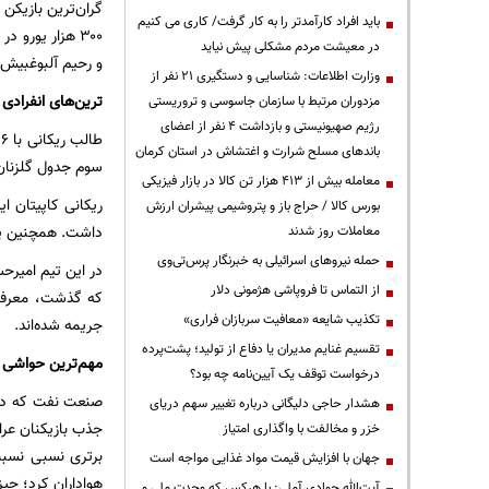
باید افراد کارآمدتر را به کار گرفت/ کاری می کنیم
در معیشت مردم مشکلی پیش نیاید
و رحیم آلبوغبیش و مهدی ممی زاده ب
وزارت اطلاعات: شناسایی و دستگیری ۲۱ نفر از
ترین‌های انفرادی
مزدوران مرتبط با سازمان جاسوسی و تروریستی
رژیم صهیونیستی و بازداشت ۴ نفر از اعضای
باندهای مسلح شرارت و اغتشاش در استان کرمان
سوم جدول گلزنان این تیم قرار گرف
معامله بیش از ۴۱۳ هزار تن کالا در بازار فیزیکی
بورس کالا / حراج باز و پتروشیمی پیشران ارزش
داشت. همچنین پیام پارسا در ۲۰ بازی که درون دروازه نف
معاملات روز شدند
حمله نیروهای اسرائیلی به خبرنگار پرس‌تی‌وی
در این تیم امیرح
از التماس تا فروپاشی هژمونی دلار
که گذشت، معرفی ک
تکذیب شایعه «معافیت سربازان فراری»
جریمه شده‌اند.
تقسیم غنایم مدیران یا دفاع از تولید؛ پشت‌پرده
مهم‌ترین حواشی 
درخواست توقف یک آیین‌نامه چه بود؟
صنعت نفت که در ل
هشدار حاجی دلیگانی درباره تغییر سهم دریای
جذب بازیکنان عراق
خزر و مخالفت با واگذاری امتیاز
برتری نسبی نسبت 
جهان با افزایش قیمت مواد غذایی مواجه است
هواداران کرد؛ چی
آیت‌الله جوادی آملی: با هرکس که وحدت ملی و