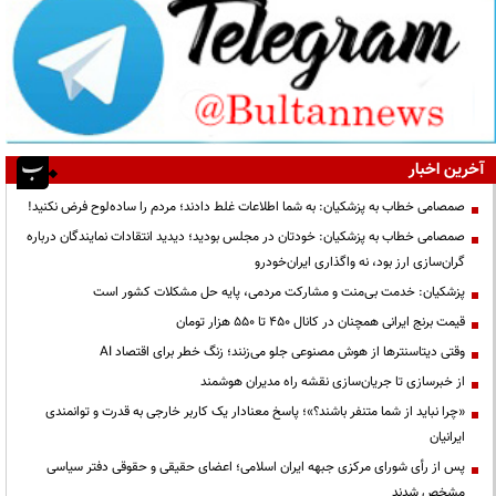
آخرین اخبار
صمصامی خطاب به پزشکیان: به شما اطلاعات غلط دادند؛ مردم را ساده‌لوح فرض نکنید!
صمصامی خطاب به پزشکیان: خودتان در مجلس بودید؛ دیدید انتقادات نمایندگان درباره
گران‌سازی ارز بود، نه واگذاری ایران‌خودرو
پزشکیان: خدمت بی‌منت و مشارکت مردمی، پایه حل مشکلات کشور است
قیمت‌ برنج ایرانی همچنان در کانال ۴۵۰ تا ۵۵۰ هزار تومان
وقتی دیتاسنترها از هوش مصنوعی جلو می‌زنند؛ زنگ خطر برای اقتصاد AI
از خبرسازی تا جریان‌سازی نقشه راه مدیران هوشمند
«چرا نباید از شما متنفر باشند؟»؛ پاسخ معنادار یک کاربر خارجی به قدرت و توانمندی
ایرانیان
پس از رأی شورای مرکزی جبهه ایران اسلامی؛ اعضای حقیقی و حقوقی دفتر سیاسی
مشخص شدند