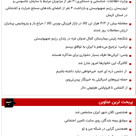
وزارت اطلاعات: شناسایی و دستگیری ۲۱ نفر از مزدوران مرتبط با سازمان جاسوسی و
تروریستی رژیم صهیونیستی و بازداشت ۴ نفر از اعضای باندهای مسلح شرارت و اغتشاش
در استان کرمان
معامله بیش از ۴۱۳ هزار تن کالا در بازار فیزیکی بورس کالا / حراج باز و پتروشیمی پیشران
ارزش معاملات روز شدند
شکنجه رئیس بیمارستان کمال عدوان غزه در زندان رژیم صهیونیستی
ترامپ: ترجیح می‌دهم با ایران به توافق برسم
ونس: ایرانی‌ها طرف بسیار دشواری برای مذاکره هستند
کالابرگ این خانوارها امروز شارژ شد
از دشمن ذره ای امید خیرخواهی نباید داشته باشیم
حمله نیروهای اسرائیلی به خبرنگار پرس‌تی‌وی
از التماس تا فروپاشی هژمونی دلار
پربحث ترین عناوین
هشتمین کلان شهر ایران مشخص شد
سوابق بیمه شدگان روی سایت تامین اجتماعی
همجنس گرایی در شبکه من و تو