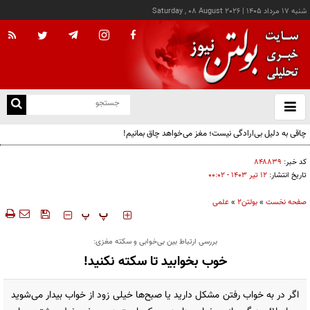
شنبه ۱۷ مرداد ۱۴۰۵
|
Saturday , 08 August 2026
از
و
ته
چاقی به دلیل بی‌ارادگی نیست؛ مغز می‌خواهد چاق بمانیم!
ن
نو
کد خبر:
۸۴۸۸۳۹
تاریخ انتشار:
۱۲ تير ۱۴۰۳ - ۰۰:۰۲
صفحه نخست
»
بولتن2
»
علمی
‍‍‍ پ
پ
بررسی ارتباط بین بی‌خوابی و سکته مغزی:
خوب بخوابید تا سکته نکنید!
اگر در به خواب رفتن مشکل دارید یا صبح‌ها خیلی زود از خواب بیدار می‌شوید