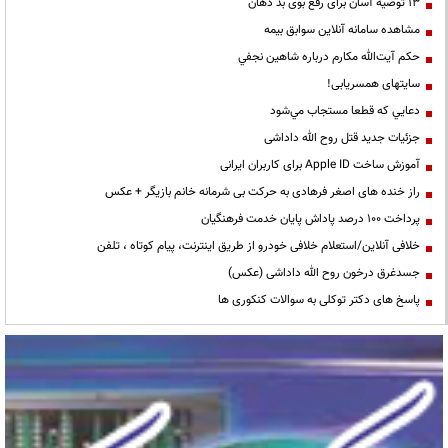
13 توصیه آسان برای رفع بوی بد دهان
مشاهده سامانه آنلاين سوابق بیمه
حكم آيت‌الله مكارم درباره شاهين نجفي
سایتهای همسریابی!
دعايي كه قطعا مستجاب مي‌شود
جزئیات جدید قتل روح الله داداشی
آموزش ساخت Apple ID برای کاربران ایرانی
راز خنده های اصغر فرهادی به حرکت بی شرمانه خانم بازیگر + عکس
پرداخت ۱۰۰ درصد پاداش پایان خدمت فرهنگیان
خلافی آنلاین/استعلام خلافی خودرو از طریق اینترنت، پیام کوتاه ، تلفن
جسدغرق درخون روح الله داداشی (عکس)
پاسخ های دکتر توکلی به سوالات کنکوری ها