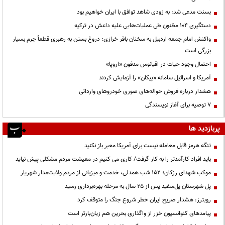
بسنت مدعی شد: به زودی شاهد توافق با ایران خواهیم بود
دستگیری ۱۰۴ مظنون طی عملیات‌هایی علیه داعش در ترکیه
واکنش امام جمعه اردبیل به سخنان باقر خرازی: دروغ بستن به رهبری قطعاً جرم بسیار
بزرگی است
احتمال وجود حیات در اقیانوس مدفون «اروپا»
آمریکا و اسرائیل سامانه «پیکان» را آزمایش کردند
هشدار درباره فروش حواله‌های صوری خودروهای وارداتی
۷ توصیه برای آغاز نویسندگی
پربازدید ها
تنگه هرمز قابل معامله نیست برای آمریکا معبر باز نکنید
باید افراد کارآمدتر را به کار گرفت/ کاری می کنیم در معیشت مردم مشکلی پیش نیاید
موکب شهدای رزکان؛ ۱۵۲ شب همدلی، خدمت و میزبانی از مردم ولایت‌مدار شهریار
پل شهرستان پل‌سفید پس از ۲۵ سال به مرحله بهره‌برداری رسید
رویترز: هشدار صریح ایران خطر شروع جنگ را متوقف کرد
پیامدهای کنوانسیون خزر از واگذاری بحرین هم زیان‌بارتر است