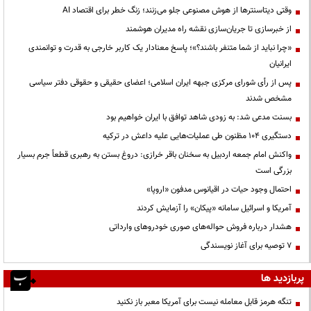
وقتی دیتاسنترها از هوش مصنوعی جلو می‌زنند؛ زنگ خطر برای اقتصاد AI
از خبرسازی تا جریان‌سازی نقشه راه مدیران هوشمند
«چرا نباید از شما متنفر باشند؟»؛ پاسخ معنادار یک کاربر خارجی به قدرت و توانمندی
ایرانیان
پس از رأی شورای مرکزی جبهه ایران اسلامی؛ اعضای حقیقی و حقوقی دفتر سیاسی
مشخص شدند
بسنت مدعی شد: به زودی شاهد توافق با ایران خواهیم بود
دستگیری ۱۰۴ مظنون طی عملیات‌هایی علیه داعش در ترکیه
واکنش امام جمعه اردبیل به سخنان باقر خرازی: دروغ بستن به رهبری قطعاً جرم بسیار
بزرگی است
احتمال وجود حیات در اقیانوس مدفون «اروپا»
آمریکا و اسرائیل سامانه «پیکان» را آزمایش کردند
هشدار درباره فروش حواله‌های صوری خودروهای وارداتی
۷ توصیه برای آغاز نویسندگی
پربازدید ها
تنگه هرمز قابل معامله نیست برای آمریکا معبر باز نکنید