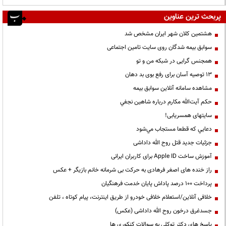
پربحث ترین عناوین
هشتمین کلان شهر ایران مشخص شد
سوابق بیمه شدگان روی سایت تامین اجتماعی
همجنس گرایی در شبکه من و تو
13 توصیه آسان برای رفع بوی بد دهان
مشاهده سامانه آنلاين سوابق بیمه
حكم آيت‌الله مكارم درباره شاهين نجفي
سایتهای همسریابی!
دعايي كه قطعا مستجاب مي‌شود
جزئیات جدید قتل روح الله داداشی
آموزش ساخت Apple ID برای کاربران ایرانی
راز خنده های اصغر فرهادی به حرکت بی شرمانه خانم بازیگر + عکس
پرداخت ۱۰۰ درصد پاداش پایان خدمت فرهنگیان
خلافی آنلاین/استعلام خلافی خودرو از طریق اینترنت، پیام کوتاه ، تلفن
جسدغرق درخون روح الله داداشی (عکس)
پاسخ های دکتر توکلی به سوالات کنکوری ها