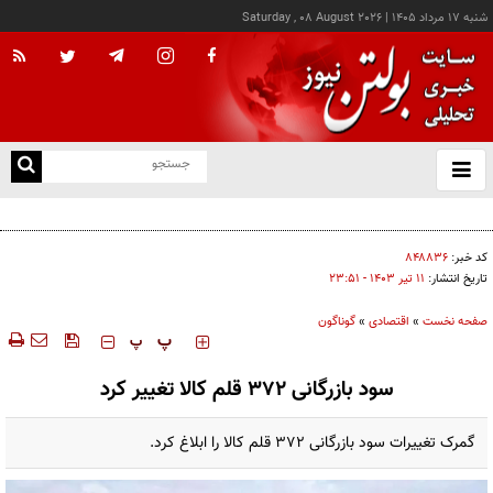
شنبه ۱۷ مرداد ۱۴۰۵
|
Saturday , 08 August 2026
از
و
ته
کالابرگ این خانوارها امروز شارژ شد
ن
نو
کد خبر:
۸۴۸۸۳۶
تاریخ انتشار:
۱۱ تير ۱۴۰۳ - ۲۳:۵۱
صفحه نخست
»
اقتصادی
»
گوناگون
‍‍‍ پ
پ
سود بازرگانی ۳۷۲ قلم کالا تغییر کرد
گمرک تغییرات سود بازرگانی ۳۷۲ قلم کالا را ابلاغ کرد.