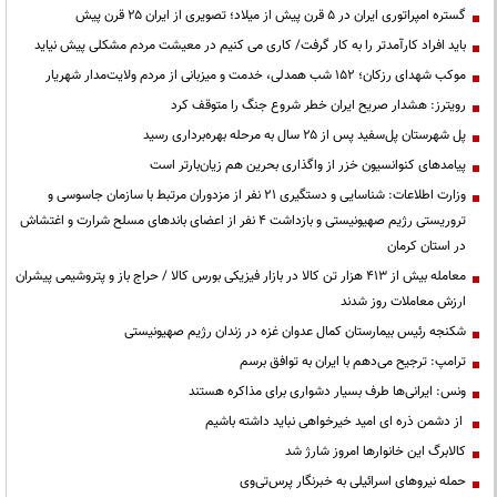
گستره امپراتوری ایران در ۵ قرن پیش از میلاد؛ تصویری از ایران ۲۵ قرن پیش
باید افراد کارآمدتر را به کار گرفت/ کاری می کنیم در معیشت مردم مشکلی پیش نیاید
موکب شهدای رزکان؛ ۱۵۲ شب همدلی، خدمت و میزبانی از مردم ولایت‌مدار شهریار
رویترز: هشدار صریح ایران خطر شروع جنگ را متوقف کرد
پل شهرستان پل‌سفید پس از ۲۵ سال به مرحله بهره‌برداری رسید
پیامدهای کنوانسیون خزر از واگذاری بحرین هم زیان‌بارتر است
وزارت اطلاعات: شناسایی و دستگیری ۲۱ نفر از مزدوران مرتبط با سازمان جاسوسی و
تروریستی رژیم صهیونیستی و بازداشت ۴ نفر از اعضای باندهای مسلح شرارت و اغتشاش
در استان کرمان
معامله بیش از ۴۱۳ هزار تن کالا در بازار فیزیکی بورس کالا / حراج باز و پتروشیمی پیشران
ارزش معاملات روز شدند
شکنجه رئیس بیمارستان کمال عدوان غزه در زندان رژیم صهیونیستی
ترامپ: ترجیح می‌دهم با ایران به توافق برسم
ونس: ایرانی‌ها طرف بسیار دشواری برای مذاکره هستند
از دشمن ذره ای امید خیرخواهی نباید داشته باشیم
کالابرگ این خانوارها امروز شارژ شد
حمله نیروهای اسرائیلی به خبرنگار پرس‌تی‌وی