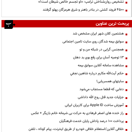
تشخیص روان‌شناختی ترامپ: «او تجسم خالص شیطان است!»
۴۵۰۰ فروند کشتی در بنادر باهنر و شرق هرمزگان پهلو گرفتند
پربحث ترین عناوین
هشتمین کلان شهر ایران مشخص شد
سوابق بیمه شدگان روی سایت تامین اجتماعی
همجنس گرایی در شبکه من و تو
13 توصیه آسان برای رفع بوی بد دهان
مشاهده سامانه آنلاين سوابق بیمه
حكم آيت‌الله مكارم درباره شاهين نجفي
سایتهای همسریابی!
دعايي كه قطعا مستجاب مي‌شود
جزئیات جدید قتل روح الله داداشی
آموزش ساخت Apple ID برای کاربران ایرانی
راز خنده های اصغر فرهادی به حرکت بی شرمانه خانم بازیگر + عکس
پرداخت ۱۰۰ درصد پاداش پایان خدمت فرهنگیان
خلافی آنلاین/استعلام خلافی خودرو از طریق اینترنت، پیام کوتاه ، تلفن