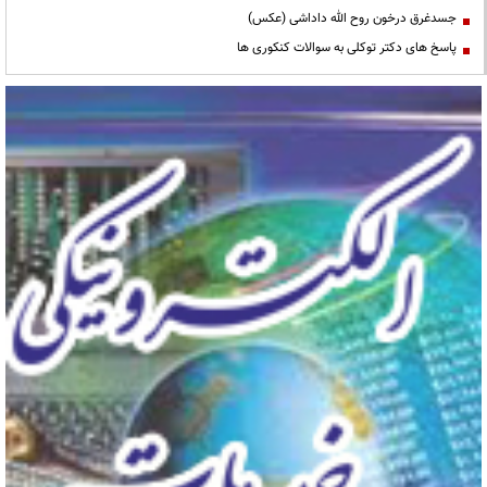
جسدغرق درخون روح الله داداشی (عکس)
پاسخ های دکتر توکلی به سوالات کنکوری ها