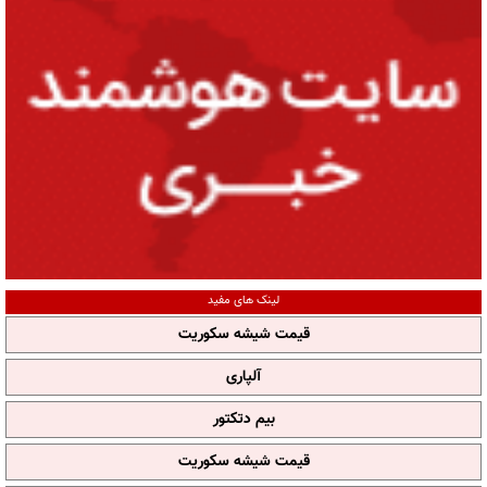
لینک های مفید
قیمت شیشه سکوریت
آلپاری
بیم دتکتور
قیمت شیشه سکوریت