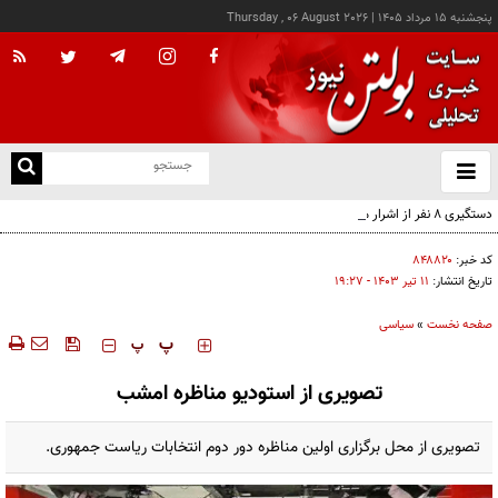
پنجشنبه ۱۵ مرداد ۱۴۰۵
|
Thursday , 06 August 2026
از
و
ته
دستگیری ۸ نفر از اشرار مسلح شاخص و مرتبطین گروهک‌های تروریستی
ن
نو
کد خبر:
۸۴۸۸۲۰
تاریخ انتشار:
۱۱ تير ۱۴۰۳ - ۱۹:۲۷
صفحه نخست
»
سیاسی
‍‍‍ پ
پ
تصویری از استودیو مناظره امشب
تصویری از محل برگزاری اولین مناظره دور دوم انتخابات ریاست جمهوری.