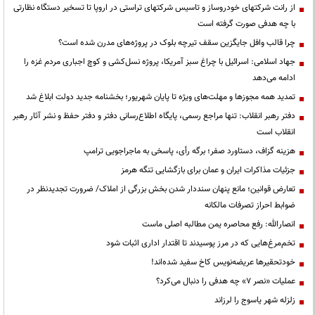
از رانت‌ شرکتهای خودروساز و تاسیس شرکتهای تراستی در اروپا تا تسخیر دستگاه نظارتی
با چه هدفی صورت گرفته است
چرا قالب وافل جایگزین سقف تیرچه بلوک در پروژه‌های مدرن شده است؟
جهاد اسلامی: اسرائیل با چراغ سبز آمریکا، پروژه نسل‌کشی و کوچ اجباری مردم غزه را
ادامه می‌دهد
تمدید همه مجوزها و مهلت‌های ویژه تا پایان شهریور؛ بخشنامه جدید دولت ابلاغ شد
دفتر رهبر انقلاب: تنها مراجع رسمی، پایگاه اطلاع‌رسانی دفتر و دفتر حفظ و نشر آثار رهبر
انقلاب است
هزینه گزاف، دستاورد صفر؛ برگه رأی، پاسخی به ماجراجویی ترامپ
جزئیات مذاکرات ایران و عمان برای بازگشایی تنگه هرمز
تعارض قوانین؛ مانع پنهان سنددار شدن بخش بزرگی از املاک/ ضرورت تجدیدنظر در
ضوابط احراز تصرفات مالکانه
انصارالله: رفع محاصره یمن مطالبه اصلی ماست
تخم‌مرغ‌هایی که در مرز پوسیدند تا اقتدار اداری اثبات شود
خودتحقیرها عریضه‌نویس کاخ سفید شده‌اند!
عملیات «نصر ۷» چه هدفی را دنبال می‌کرد؟
زلزله شهر یاسوج را لرزاند