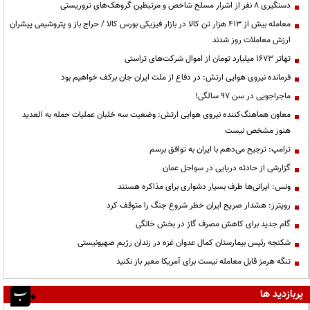
دستگیری ۸ نفر از اشرار مسلح شاخص و مرتبطین گروهک‌های تروریستی
معامله بیش از ۴۱۳ هزار تن کالا در بازار فیزیکی بورس کالا / حراج باز و پتروشیمی پیشران
ارزش معاملات روز شدند
تهاتر ۱۶۷۳ میلیارد تومان از اموال شرکت‌های تراستی
فرمانده نیروی هوایی ارتش: در دفاع از ملت ایران جان برکف خواهیم بود
ماجراجویی در سن ۹۷ سالگی!
معاون هماهنگ‌کننده نیروی هوایی ارتش: وضعیت سه خلبان عملیات حمله به العدید
هنوز مشخص نیست
ترامپ: ترجیح می‌دهم با ایران به توافق برسم
گزارشی از حادثه دریایی در سواحل عمان
ونس: ایرانی‌ها طرف بسیار دشواری برای مذاکره هستند
رویترز: هشدار صریح ایران خطر شروع جنگ را متوقف کرد
گام جدید برای کاهش مصرف گاز در بخش خانگی
شکنجه رئیس بیمارستان کمال عدوان غزه در زندان رژیم صهیونیستی
تنگه هرمز قابل معامله نیست برای آمریکا معبر باز نکنید
پربازدید ها