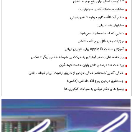
13 توصیه آسان برای رفع بوی بد دهان
مشاهده سامانه آنلاين سوابق بیمه
حكم آيت‌الله مكارم درباره شاهين نجفي
سایتهای همسریابی!
دعايي كه قطعا مستجاب مي‌شود
جزئیات جدید قتل روح الله داداشی
آموزش ساخت Apple ID برای کاربران ایرانی
راز خنده های اصغر فرهادی به حرکت بی شرمانه خانم بازیگر + عکس
پرداخت ۱۰۰ درصد پاداش پایان خدمت فرهنگیان
خلافی آنلاین/استعلام خلافی خودرو از طریق اینترنت، پیام کوتاه ، تلفن
جسدغرق درخون روح الله داداشی (عکس)
پاسخ های دکتر توکلی به سوالات کنکوری ها