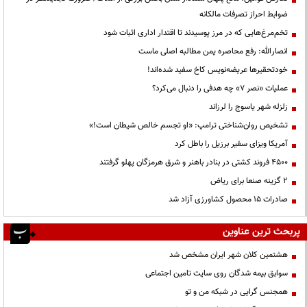
ضوابط احراز تصرفات مالکانه
تخم‌مرغ‌هایی که در مرز پوسیدند تا اقتدار اداری اثبات شود
انصارالله: رفع محاصره یمن مطالبه اصلی ماست
خودتحقیرها عریضه‌نویس کاخ سفید شده‌اند!
عملیات «نصر ۷» چه هدفی را دنبال می‌کرد؟
زلزله شهر یاسوج را لرزاند
تشخیص روان‌شناختی ترامپ: «او تجسم خالص شیطان است!»
آمریکا ویزای سفیر برزیل را باطل کرد
۴۵۰۰ فروند کشتی در بنادر باهنر و شرق هرمزگان پهلو گرفتند
۲ گزینه صنعا برای ریاض
صادرات ۱۵ محصول کشاورزی آزاد شد
پربحث ترین عناوین
هشتمین کلان شهر ایران مشخص شد
سوابق بیمه شدگان روی سایت تامین اجتماعی
همجنس گرایی در شبکه من و تو