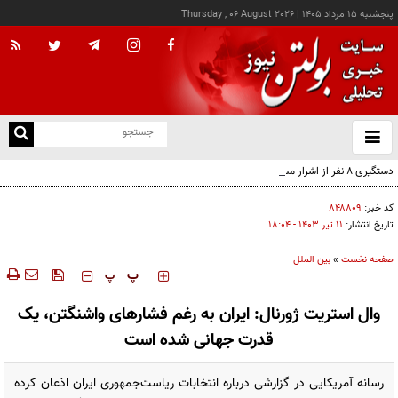
پنجشنبه ۱۵ مرداد ۱۴۰۵
|
Thursday , 06 August 2026
از
و
ته
دستگیری ۸ نفر از اشرار مسلح شاخص و مرتبطین گروهک‌های تروریستی
ن
نو
کد خبر:
۸۴۸۸۰۹
تاریخ انتشار:
۱۱ تير ۱۴۰۳ - ۱۸:۰۴
صفحه نخست
»
بین الملل
‍‍‍ پ
پ
وال استریت ژورنال: ایران به رغم فشارهای واشنگتن، یک
قدرت جهانی شده است
رسانه آمریکایی در گزارشی درباره انتخابات ریاست‌جمهوری ایران اذعان کرده