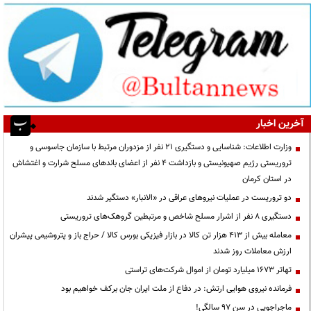
آخرین اخبار
وزارت اطلاعات: شناسایی و دستگیری ۲۱ نفر از مزدوران مرتبط با سازمان جاسوسی و
تروریستی رژیم صهیونیستی و بازداشت ۴ نفر از اعضای باندهای مسلح شرارت و اغتشاش
در استان کرمان
دو تروریست در عملیات نیروهای عراقی در «الانبار» دستگیر شدند
دستگیری ۸ نفر از اشرار مسلح شاخص و مرتبطین گروهک‌های تروریستی
معامله بیش از ۴۱۳ هزار تن کالا در بازار فیزیکی بورس کالا / حراج باز و پتروشیمی پیشران
ارزش معاملات روز شدند
تهاتر ۱۶۷۳ میلیارد تومان از اموال شرکت‌های تراستی
فرمانده نیروی هوایی ارتش: در دفاع از ملت ایران جان برکف خواهیم بود
ماجراجویی در سن ۹۷ سالگی!