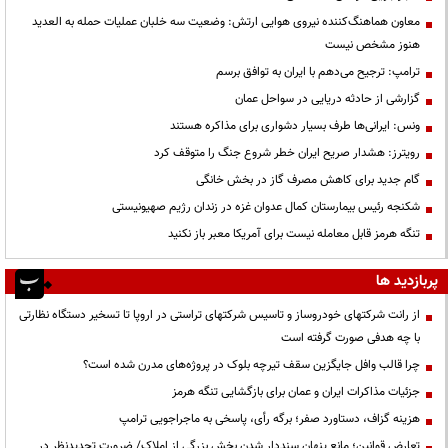
معاون هماهنگ‌کننده نیروی هوایی ارتش: وضعیت سه خلبان عملیات حمله به العدید
هنوز مشخص نیست
ترامپ: ترجیح می‌دهم با ایران به توافق برسم
گزارشی از حادثه دریایی در سواحل عمان
ونس: ایرانی‌ها طرف بسیار دشواری برای مذاکره هستند
رویترز: هشدار صریح ایران خطر شروع جنگ را متوقف کرد
گام جدید برای کاهش مصرف گاز در بخش خانگی
شکنجه رئیس بیمارستان کمال عدوان غزه در زندان رژیم صهیونیستی
تنگه هرمز قابل معامله نیست برای آمریکا معبر باز نکنید
پربازدید ها
از رانت‌ شرکتهای خودروساز و تاسیس شرکتهای تراستی در اروپا تا تسخیر دستگاه نظارتی
با چه هدفی صورت گرفته است
چرا قالب وافل جایگزین سقف تیرچه بلوک در پروژه‌های مدرن شده است؟
جزئیات مذاکرات ایران و عمان برای بازگشایی تنگه هرمز
هزینه گزاف، دستاورد صفر؛ برگه رأی، پاسخی به ماجراجویی ترامپ
تعارض قوانین؛ مانع پنهان سنددار شدن بخش بزرگی از املاک/ ضرورت تجدیدنظر در