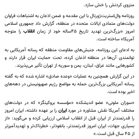
منزوی کردنش را خنثی سازد.
روزنامه وال‌استریت‌ژورنال با این مقدمه و ضمن اذعان به اشتباهات فراوان
دولت‌های متمادی ایالات متحده در منطقه، گزارش داد جمهوری اسلامی
امروز «بزرگ‌ترین تهدید تاریخ ۴۵ساله خود از زمان
انقلاب
را متوجه
آمریکا» ساخته است.
به ادعای این روزنامه، جنبش‌های مقاومت منطقه که رسانه آمریکایی به
توانمندی آن‌ها در منطقه اذعان کرده، تحت حمایت ایران قرار دارند و
کشورهایی مانند عراق، لبنان، یمن و سوریه از تهران تأثیر می‌پذیرند.
در این گزارش همچنین به عملیات «وعده صادق» اشاره شده که به گفته
رسانه آمریکایی بزرگ‌ترین حمله به مواضع رژیم صهیونیستی در دهه‌های
اخیر بوده است.
«سوزان ملونی» عضو اندیشکده «مؤسسه بروکینگز» که در دولت‌های
مختلف آمریکا نقش مشاوره در مورد
ایران
را بر عهده داشته، ایران امروز
را قدرتمندتر از ایران قبل از انقلاب اسلامی ارزیابی کرده و می‌گوید: «از
بسیاری جهات، ایران امروز قدرتمندتر، بانفوذتر، خطرناک‌تر و تهدیدآمیزتر
از ۴۵ سال قبل است.»