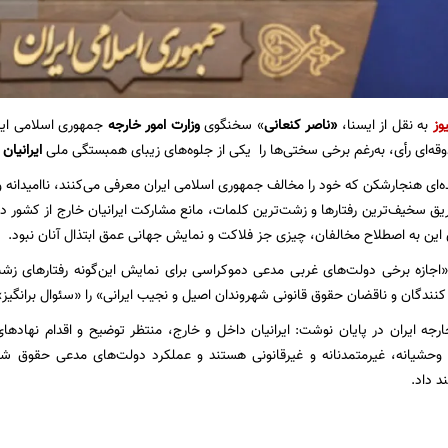
وز
به نقل از ایسنا،
«ناصر کنعانی
» سخنگوی
وزارت امور خارجه
جمهوری اسلامی ایرا
قه‌ای رأی، به‌رغم برخی سختی‌ها را یکی از جلوه‌های زیبای همبستگی ملی
ایرانیان
ه‌ای هنجارشکن که خود را مخالف جمهوری اسلامی ایران معرفی می‌کنند، ناامیدانه و
ریق سخیف‌ترین رفتارها و زشت‌ترین کلمات، مانع مشارکت ایرانیان خارج از کشور د
 این به اصطلاح مخالفان، چیزی جز فلاکت و نمایش جهانی عمق ابتذال آنان نبود.
جازه برخی دولت‌های غربی مدعی دموکراسی برای نمایش این‌گونه رفتارهای زشت 
 کنندگان و ناقضان حقوق قانونی شهروندان اصیل و نجیب ایرانی» را «سئوال برانگیز
رجه ایران در پایان نوشت: ایرانیان داخل و خارج، منتظر توضیح و اقدام نهاد
ای وحشیانه، غیرمتمدنانه و غیرقانونی هستند و عملکرد دولت‌های مدعی حقوق ش
د داد.