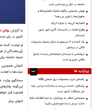
جامعه در حال بی‌حیا شدن است
هوش مصنوعی چگونه عملیات فضاپیماها و
ماهواره‌ها را تغییر می‌دهد؟
انفجارها کی‌یف را دوباره لرزاند
وقوع انفجار در تاسیسات گازی شهر جبیل
به گزارش
بولتن نی
عربستان
کشور در پای صندو
یک کشته و ۱۲ مسموم به دنبال مصرف مشروبات
او نوشت: البته عد
الکلی در نیشابور
رأی‌دهندگان از ط
دیپلماسی با عربستان نتیجه‌بخش نیست؛ پاسخ
نتیجه حاصله برای
نظامی ضروری است
کنعانی همچنین «ا
پربازدید ها
دولت‌ها با اهانت
راهنمای خرید محصولات برق صنعتی ABB
سخنگوی وزارت خا
پزشکیان: خدمت بی‌منت و مشارکت مردمی، پایه
این‌گونه رفتاره
حل مشکلات کشور است
قضاوت قرار خواهن
صمصامی خطاب به پزشکیان: به شما اطلاعات غلط
انتهای پیام
دادند؛ مردم را ساده‌لوح فرض نکنید!