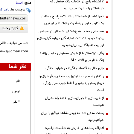
3 اشتباه رایج در انتخاب رنگ صنعتی که
منبع:
ایسنا
هزینه‌اش را سال‌ها می‌پردازید...
برچسب ها:
ناصر کن
«چرا نباید از شما متنفر باشند؟»؛ پاسخ معنادار
یک کاربر خارجی به قدرت و توانمندی ایرانیان
گزارش خطا
صمصامی خطاب به پزشکیان: خودتان در مجلس
بودید؛ دیدید انتقادات نمایندگان درباره گران‌سازی
شما می توانید مطالب 
ارز بود، نه واگذاری ایران‌خودرو
nnews@gmail.com
وقتی دیتاسنترها از هوش مصنوعی جلو می‌زنند؛
زنگ خطر برای اقتصاد AI
نظر شما
جای خالی «اقتصاد جنگی» در شرایط جنگی
واکنش امام جمعه اردبیل به سخنان باقر خرازی:
نام
دروغ بستن به رهبری قطعاً جرم بسیار بزرگی
است
ایمیل
از خبرسازی تا جریان‌سازی نقشه راه مدیران
* نظر
هوشمند
بسنت مدعی شد: به زودی شاهد توافق با ایران
خواهیم بود
اعتراف رسانه‌های خارجی به شکست ترامپ؛