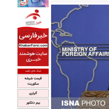
لینک های مفید
قیمت شیشه
سکوریت
آلپاری
بیم دتکتور