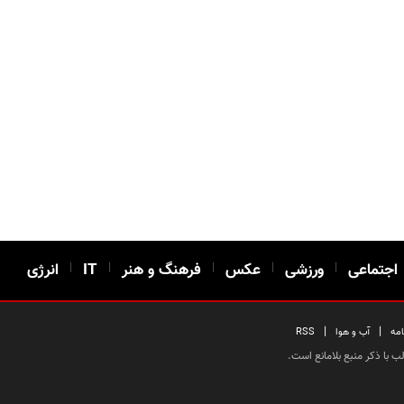
اجتماعی
|
ورزشی
|
عکس
|
فرهنگ و هنر
|
IT
|
انرژی
|
|
امه
آب و هوا
RSS
 با ذکر منبع بلامانع است.