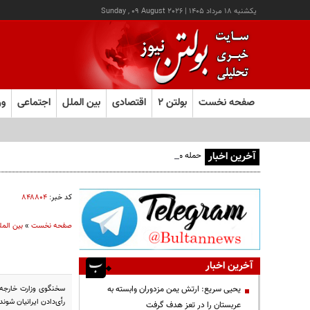
يکشنبه ۱۸ مرداد ۱۴۰۵
|
Sunday , 09 August 2026
صفحه نخست
بولتن ۲
اقتصادی
بین الملل
اجتماعی
ور
آخرین اخبار
حمله مسلحانه به قهوه‌خانه‌ای در زاهدان؛ ۲ نفر جان باختند
کد خبر:
۸۴۸۸۰۴
صفحه نخست
»
بین المل
آخرین اخبار
سخنگوی وزارت خارجه ا
یحیی سریع: ارتش یمن مزدوران وابسته به
رأی‌دادن ایرانیان شوند
عربستان را در تعز هدف گرفت