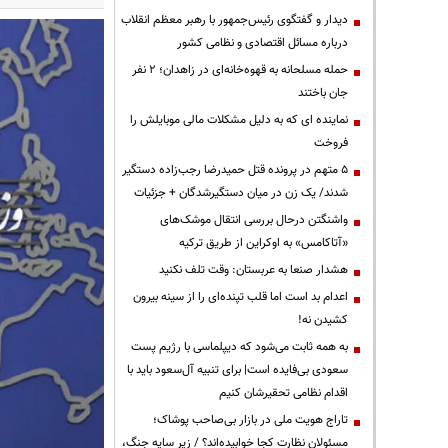
دیدار و گفتگوی رئیس‌جمهور با رهبر معظم انقلاب
درباره مسائل اقتصادی و نظامی کشور
حمله مسلحانه به قهوه‌خانه‌ای در زاهدان؛ ۲ نفر
جان باختند
نماینده ای که به دلیل مشکلات مالی موبایلش را
فروخت
۵ متهم در پرونده قتل حمیدرضا رجب‌زاده دستگیر
شدند/ یک زن در میان دستگیرشدگان + جزئیات
واشنگتن درحال بررسی انتقال موشک‌های
«آتاکامس» به اوکراین از طریق ترکیه
هشدار صنعا به عربستان: وقت تلف نکنید
اعدام بد است اما قلب تپنده‌ای را از سینه بیرون
کشیدن نه!
به همه ثابت می‌شود که دیپلماسی با رژیم پست
سعودی بی‌فایده است| برای تنبیه آل‌سعود باید با
اقدام نظامی تحقیرشان کنیم
تاراج هویت ملی در بازار بی‌صاحب پوشاک؛
مسئولان نظارت کجا خوابیده‌اند؟ / زیر سایه جنگ،