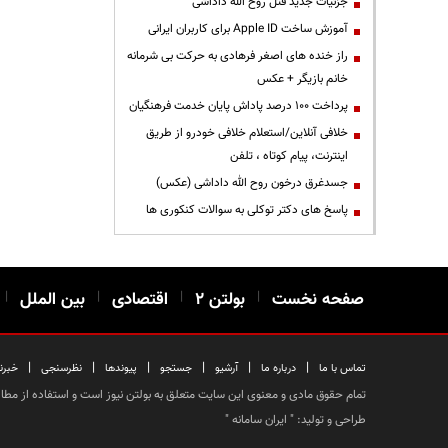
جزئیات جدید قتل روح الله داداشی
آموزش ساخت Apple ID برای کاربران ایرانی
راز خنده های اصغر فرهادی به حرکت بی شرمانه
خانم بازیگر + عکس
پرداخت ۱۰۰ درصد پاداش پایان خدمت فرهنگیان
خلافی آنلاین/استعلام خلافی خودرو از طریق
اینترنت، پیام کوتاه ، تلفن
جسدغرق درخون روح الله داداشی (عکس)
پاسخ های دکتر توکلی به سوالات کنکوری ها
صفحه نخست
|
بولتن ۲
|
اقتصادی
|
بین الملل
|
|
|
|
|
|
|
تماس با ما
درباره ما
آرشیو
جستجو
پیوندها
نظرسنجی
خبرن
تمام حقوق مادی و معنوی این سایت متعلق به بولتن نیوز است و استفاده از مطالب
طراحی و تولید: "
ایران سامانه
"