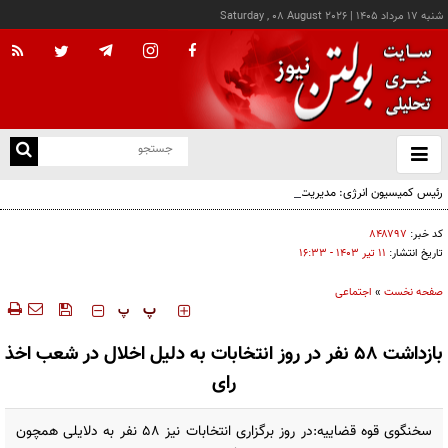
شنبه ۱۷ مرداد ۱۴۰۵
|
Saturday , 08 August 2026
از
و
ته
رئیس کمیسیون انرژی: مدیریت شبکه برق امسال نسبت به سال‌های گذشته موفق‌تر بوده است
ن
نو
کد خبر:
۸۴۸۷۹۷
تاریخ انتشار:
۱۱ تير ۱۴۰۳ - ۱۶:۳۳
صفحه نخست
»
اجتماعی
‍‍‍ پ
پ
بازداشت ۵۸ نفر در روز انتخابات به دلیل اخلال در شعب اخذ
رای
سخنگوی قوه قضاییه:در روز برگزاری انتخابات نیز ۵۸ نفر به دلایلی همچون