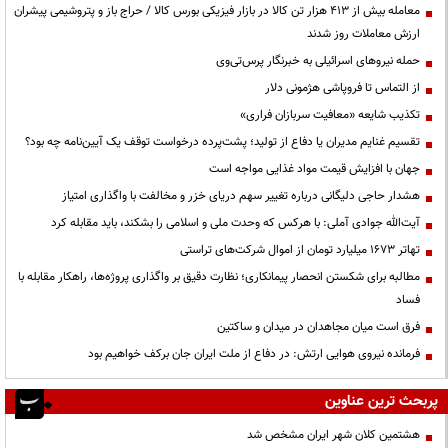
معامله بیش از ۴۱۳ هزار تن کالا در بازار فیزیکی بورس کالا / حراج باز و پتروشیمی پیشران
ارزش معاملات روز شدند
حمله نیروهای اسرائیلی به خبرنگار پرس‌تی‌وی
از التماس تا فروپاشی هژمونی دلار
تکذیب شایعه «معافیت سربازان فراری»
تقسیم غنایم مدیران یا دفاع از تولید؛ پشت‌پرده درخواست توقف یک آیین‌نامه چه بود؟
جهان با افزایش قیمت مواد غذایی مواجه است
هشدار حاجی دلیگانی درباره تغییر سهم دریای خزر و مخالفت با واگذاری امتیاز
آیت‌الله جوادی آملی: با هرکس که وحدت ملی و اسلامی را بشکند، باید مقابله کرد
تهاتر ۱۶۷۳ میلیارد تومان از اموال شرکت‌های تراستی
مطالبه برای شکستن انحصار پیمانکاری؛ نظارت دقیق بر واگذاری پروژه‌ها، راهکار مقابله با
فساد
فرق است میان مجاهدان در میدان و ساکتین
فرمانده نیروی هوایی ارتش: در دفاع از ملت ایران جان برکف خواهیم بود
پربحث ترین عناوین
هشتمین کلان شهر ایران مشخص شد