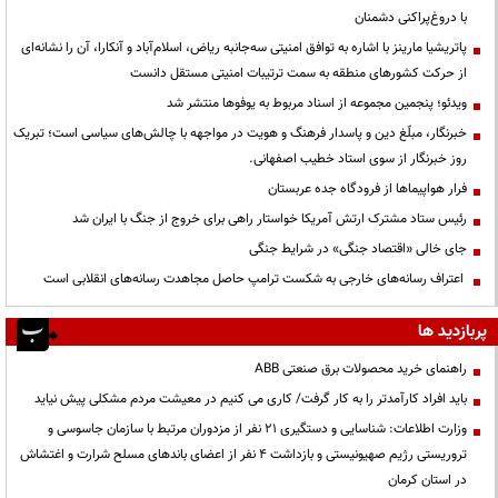
با دروغ‌پراکنی دشمنان
پاتریشیا مارینز با اشاره به توافق امنیتی سه‌جانبه ریاض، اسلام‌آباد و آنکارا، آن را نشانه‌ای
از حرکت کشورهای منطقه به سمت ترتیبات امنیتی مستقل دانست
ویدئو؛ پنجمین مجموعه از اسناد مربوط به یوفوها منتشر شد
خبرنگار، مبلّغ دین و پاسدار فرهنگ و هویت در مواجهه با چالش‌های سیاسی است؛ تبریک
روز خبرنگار از سوی استاد خطیب اصفهانی.
فرار هواپیماها از فرودگاه جده عربستان
رئیس ستاد مشترک ارتش آمریکا خواستار راهی برای خروج از جنگ با ایران شد
جای خالی «اقتصاد جنگی» در شرایط جنگی
اعتراف رسانه‌های خارجی به شکست ترامپ حاصل مجاهدت رسانه‌های انقلابی است
پربازدید ها
راهنمای خرید محصولات برق صنعتی ABB
باید افراد کارآمدتر را به کار گرفت/ کاری می کنیم در معیشت مردم مشکلی پیش نیاید
وزارت اطلاعات: شناسایی و دستگیری ۲۱ نفر از مزدوران مرتبط با سازمان جاسوسی و
تروریستی رژیم صهیونیستی و بازداشت ۴ نفر از اعضای باندهای مسلح شرارت و اغتشاش
در استان کرمان