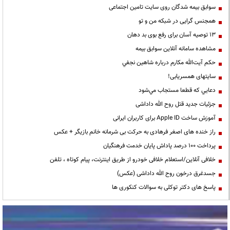
سوابق بیمه شدگان روی سایت تامین اجتماعی
همجنس گرایی در شبکه من و تو
13 توصیه آسان برای رفع بوی بد دهان
مشاهده سامانه آنلاين سوابق بیمه
حكم آيت‌الله مكارم درباره شاهين نجفي
سایتهای همسریابی!
دعايي كه قطعا مستجاب مي‌شود
جزئیات جدید قتل روح الله داداشی
آموزش ساخت Apple ID برای کاربران ایرانی
راز خنده های اصغر فرهادی به حرکت بی شرمانه خانم بازیگر + عکس
پرداخت ۱۰۰ درصد پاداش پایان خدمت فرهنگیان
خلافی آنلاین/استعلام خلافی خودرو از طریق اینترنت، پیام کوتاه ، تلفن
جسدغرق درخون روح الله داداشی (عکس)
پاسخ های دکتر توکلی به سوالات کنکوری ها