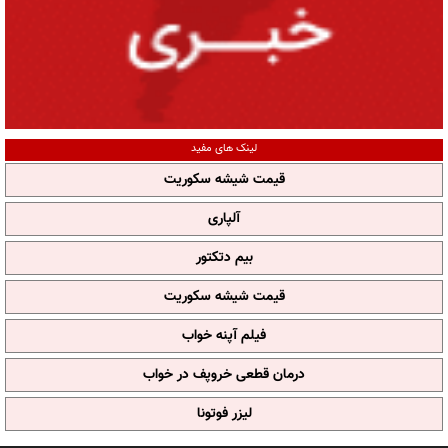
لینک های مفید
قیمت شیشه سکوریت
آلپاری
بیم دتکتور
قیمت شیشه سکوریت
فیلم آپنه خواب
درمان قطعی خروپف در خواب
لیزر فوتونا