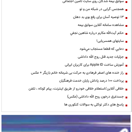
سوابق بیمه شدگان روی سایت تامین اجتماعی
همجنس گرایی در شبکه من و تو
13 توصیه آسان برای رفع بوی بد دهان
مشاهده سامانه آنلاين سوابق بیمه
حكم آيت‌الله مكارم درباره شاهين نجفي
سایتهای همسریابی!
دعايي كه قطعا مستجاب مي‌شود
جزئیات جدید قتل روح الله داداشی
آموزش ساخت Apple ID برای کاربران ایرانی
راز خنده های اصغر فرهادی به حرکت بی شرمانه خانم بازیگر + عکس
پرداخت ۱۰۰ درصد پاداش پایان خدمت فرهنگیان
خلافی آنلاین/استعلام خلافی خودرو از طریق اینترنت، پیام کوتاه ، تلفن
جسدغرق درخون روح الله داداشی (عکس)
پاسخ های دکتر توکلی به سوالات کنکوری ها