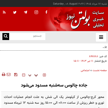
شنبه ۱۷ مرداد ۱۴۰۵
|
Saturday , 08 August 2026
از
و
ته
پزشکیان: خدمت بی‌منت و مشارکت مردمی، پایه حل مشکلات کشور است
ن
نو
کد خبر:
۸۴۸۷۸۸
تاریخ انتشار:
۱۱ تير ۱۴۰۳ - ۱۵:۱۱
صفحه نخست
»
اجتماعی
‍‍‍ پ
پ
جاده چالوس سه‌شنبه مسدود می‌شود
محور کرج-چالوس از کیلومتر یک الی شش به علت انجام عملیات احداث
توری و خطر ریزش از ساعت ۰۸:۰۰ الی ۱۵:۰۰ روز سه شنبه ۱۲ تیرماه مسدود