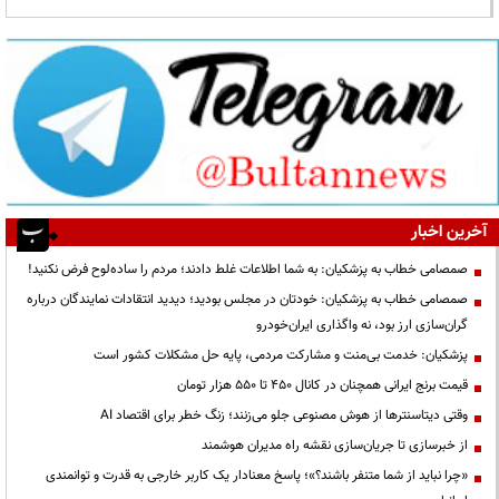
آخرین اخبار
صمصامی خطاب به پزشکیان: به شما اطلاعات غلط دادند؛ مردم را ساده‌لوح فرض نکنید!
صمصامی خطاب به پزشکیان: خودتان در مجلس بودید؛ دیدید انتقادات نمایندگان درباره
گران‌سازی ارز بود، نه واگذاری ایران‌خودرو
پزشکیان: خدمت بی‌منت و مشارکت مردمی، پایه حل مشکلات کشور است
قیمت‌ برنج ایرانی همچنان در کانال ۴۵۰ تا ۵۵۰ هزار تومان
وقتی دیتاسنترها از هوش مصنوعی جلو می‌زنند؛ زنگ خطر برای اقتصاد AI
از خبرسازی تا جریان‌سازی نقشه راه مدیران هوشمند
«چرا نباید از شما متنفر باشند؟»؛ پاسخ معنادار یک کاربر خارجی به قدرت و توانمندی