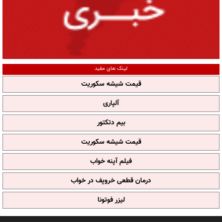
لینک های مفید
قیمت شیشه سکوریت
آلپاری
بیم دتکتور
قیمت شیشه سکوریت
فیلم آپنه خواب
درمان قطعی خروپف در خواب
لیزر فوتونا