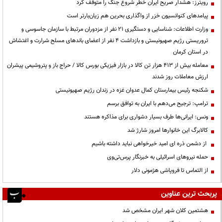
رویترز: هشدار صریح ایران خطر شروع جنگ را متوقف کرد
پیامدهای کنوانسیون خزر از واگذاری بحرین هم زیان‌بارتر است
وزارت اطلاعات: شناسایی و دستگیری ۲۱ نفر از مزدوران مرتبط با سازمان جاسوسی و
تروریستی رژیم صهیونیستی و بازداشت ۴ نفر از اعضای باندهای مسلح شرارت و اغتشاش
در استان کرمان
معامله بیش از ۴۱۳ هزار تن کالا در بازار فیزیکی بورس کالا / حراج باز و پتروشیمی پیشران
ارزش معاملات روز شدند
شکنجه رئیس بیمارستان کمال عدوان غزه در زندان رژیم صهیونیستی
ترامپ: ترجیح می‌دهم با ایران به توافق برسم
ونس: ایرانی‌ها طرف بسیار دشواری برای مذاکره هستند
کالابرگ این خانوارها امروز شارژ شد
از دشمن ذره ای امید خیرخواهی نباید داشته باشیم
حمله نیروهای اسرائیلی به خبرنگار پرس‌تی‌وی
از التماس تا فروپاشی هژمونی دلار
پربحث ترین عناوین
هشتمین کلان شهر ایران مشخص شد