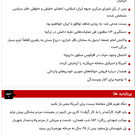
ایرانیان
پس از رأی شورای مرکزی جبهه ایران اسلامی؛ اعضای حقیقی و حقوقی دفتر سیاسی
مشخص شدند
بسنت مدعی شد: به زودی شاهد توافق با ایران خواهیم بود
دستگیری ۱۰۴ مظنون طی عملیات‌هایی علیه داعش در ترکیه
واکنش امام جمعه اردبیل به سخنان باقر خرازی: دروغ بستن به رهبری قطعاً جرم بسیار
بزرگی است
احتمال وجود حیات در اقیانوس مدفون «اروپا»
آمریکا و اسرائیل سامانه «پیکان» را آزمایش کردند
هشدار درباره فروش حواله‌های صوری خودروهای وارداتی
۷ توصیه برای آغاز نویسندگی
پربازدید ها
تنگه هرمز قابل معامله نیست برای آمریکا معبر باز نکنید
باید افراد کارآمدتر را به کار گرفت/ کاری می کنیم در معیشت مردم مشکلی پیش نیاید
موکب شهدای رزکان؛ ۱۵۲ شب همدلی، خدمت و میزبانی از مردم ولایت‌مدار شهریار
پل شهرستان پل‌سفید پس از ۲۵ سال به مرحله بهره‌برداری رسید