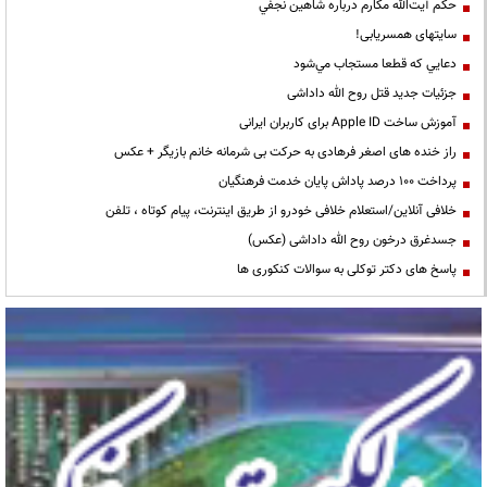
حكم آيت‌الله مكارم درباره شاهين نجفي
سایتهای همسریابی!
دعايي كه قطعا مستجاب مي‌شود
جزئیات جدید قتل روح الله داداشی
آموزش ساخت Apple ID برای کاربران ایرانی
راز خنده های اصغر فرهادی به حرکت بی شرمانه خانم بازیگر + عکس
پرداخت ۱۰۰ درصد پاداش پایان خدمت فرهنگیان
خلافی آنلاین/استعلام خلافی خودرو از طریق اینترنت، پیام کوتاه ، تلفن
جسدغرق درخون روح الله داداشی (عکس)
پاسخ های دکتر توکلی به سوالات کنکوری ها