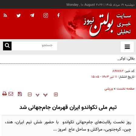
دوشنبه ۱۹ مرداد ۱۴۰۵
|
Monday , 10 August 2026
از
و
ته
بقائی: اوکراین جبران نکند، جبران می‌کنیم
ن
نو
کد خبر:
۸۴۸۷۸۲
تاریخ انتشار:
۱۱ تير ۱۴۰۳ - ۱۵:۰۵
صفحه نخست
»
ورزشی
‍‍‍ پ
پ
تیم ملی تکواندو ایران قهرمان جام‌جهانی شد
روز نخست رقابت‌های جام‌حهانی تکواندو با حضور شش تیم ایران، هند،
چین، کره‌جنوبی، مراکش و ساحل عاج امروز ...