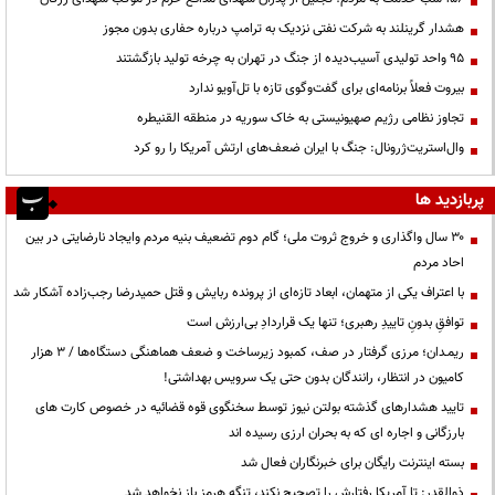
هشدار گرینلند به شرکت نفتی نزدیک به ترامپ درباره حفاری بدون مجوز
95 واحد تولیدی آسیب‌دیده از جنگ در تهران به چرخه تولید بازگشتند
بیروت فعلاً برنامه‌ای برای گفت‌وگوی تازه با تل‌آویو ندارد
تجاوز نظامی رژیم صهیونیستی به خاک سوریه در منطقه القنیطره
وال‌استریت‌ژرونال: جنگ با ایران ضعف‌های ارتش آمریکا را رو کرد
پربازدید ها
۳۰ سال واگذاری و خروج ثروت ملی؛ گام دوم تضعیف بنیه مردم وایجاد نارضایتی در بین
احاد مردم
با اعتراف یکی از متهمان، ابعاد تازه‌ای از پرونده ربایش و قتل حمیدرضا رجب‌زاده آشکار شد
توافقِ بدونِ تاییدِ رهبری؛ تنها یک قراردادِ بی‌ارزش است
ریمـدان؛ مرزی گرفتار در صف، کمبود زیرساخت و ضعف هماهنگی دستگاه‌ها / ۳ هزار
کامیون در انتظار، رانندگان بدون حتی یک سرویس بهداشتی!
تایید هشدارهای گذشته بولتن نیوز توسط سخنگوی قوه قضائیه در خصوص کارت های
بارزگانی و اجاره ای که به بحران ارزی رسیده اند
بسته اینترنت رایگان برای خبرنگاران فعال شد
ذوالقدر: تا آمریکا رفتارش را تصحیح نکند، تنگه هرمز باز نخواهد شد