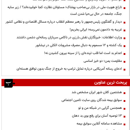
تاراج هویت ملی در بازار بی‌صاحب پوشاک؛ مسئولان نظارت کجا خوابیده‌اند؟ / زیر سایه
جنگ، جامعه در حال بی‌حیا شدن است
دیدار و گفتگوی رئیس‌جمهور با رهبر معظم انقلاب درباره مسائل اقتصادی و نظامی کشور
غریبه به دادمون نمی‌رسه؛ ایرانی بخریم!
وزارت اطلاعات: خبرنگاران نقش بارزی در ناکامی سربازان رسانه‌ای دشمن داشتند
یک کشته و ۱۲ مسموم به دنبال مصرف مشروبات الکلی در نیشابور
اعدام بد است اما قلب تپنده‌ای را از سینه بیرون کشیدن نه!
مقاومت یمن؛ دو خیز اساسی
ادعای رسانه آمریکایی درباره تمایل ترامپ به خروج از جنگ بدون توافق هسته‌ای
پربحث ترین عناوین
هشتمین کلان شهر ایران مشخص شد
سوابق بیمه شدگان روی سایت تامین اجتماعی
همجنس گرایی در شبکه من و تو
13 توصیه آسان برای رفع بوی بد دهان
مشاهده سامانه آنلاين سوابق بیمه