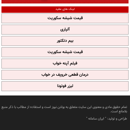
لینک های مفید
قیمت شیشه سکوریت
آلپاری
بیم دتکتور
قیمت شیشه سکوریت
فیلم آپنه خواب
درمان قطعی خروپف در خواب
لیزر فوتونا
تمام حقوق مادی و معنوی این سایت متعلق به بولتن نیوز است و استفاده از مطالب با ذکر منبع
بلامانع است.
طراحی و تولید: "
ایران سامانه
"