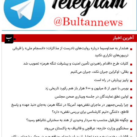
آخرین اخبار
هشدار به صداوسیما درباره روایت‌های نادرست از مذاکرات؛ «انسجام ملی» را قربانی
تریبون‌های تکراری نکنید
کلیات طرح «اقدام راهبردی تأمین امنیت و پیشرفت تنگه هرمز» تصویب شد
بقائی: اوکراین جبران نکند، جبران می‌کنیم
پاییز پربارش در راه است
بورس با عبور از ۵ میلیون و ۶۰۰ هزار باز هم رکورد تاریخی زد
اولین نطق نمایندگان در جلسه وبیناری صحن مجلس
چرا رئیس‌جمهور در ماجرای نقض‌عهد آمریکا در تنگهٔ هرمز، به‌جای «نبذ عهد» و پاسخ
قاطع، دلتنگیِ «تیم کارشناسی برای بررسی نقض» دارد؟
چگونه نقل‌قول منتسب به سردار وحیدی از هند به سخنرانی نتانیاهو رسید؟
سخنگوی وزارت خارجه: عراقچی و قالیباف به پاکستان می‌روند
۱۵۶ شب خدمت به مردم؛ تجلیل از پدران شهدای مدافع حرم در موکب شهدای رزکان