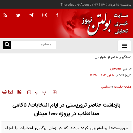
پنجشنبه ۱۵ مرداد ۱۴۰۵
|
Thursday , 06 August 2026
از
و
ته
دستگیری ۸ نفر از اشرار مسلح شاخص و مرتبطین گروهک‌های تروریستی
ن
نو
کد خبر:
۸۴۸۷۴۴
تاریخ انتشار:
۱۰ تير ۱۴۰۳ - ۱۱:۲۵
صفحه نخست
»
سیاسی
‍‍‍ پ
پ
بازداشت عناصر تروریستی در ایام انتخابات/ ناکامی
ضدانقلاب در پروژه ۱۰۰۰ میدان
تروریست‌ها برنامه‌ریزی کرده بودند که در زمان برگزاری انتخابات با انجام