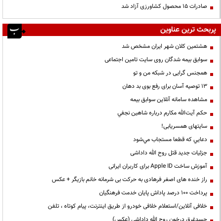
صادرات ۱۵ محصول کشاورزی آزاد شد
پربحث ترین عناوین
هشتمین کلان شهر ایران مشخص شد
سوابق بیمه شدگان روی سایت تامین اجتماعی
همجنس گرایی در شبکه من و تو
13 توصیه آسان برای رفع بوی بد دهان
مشاهده سامانه آنلاين سوابق بیمه
حكم آيت‌الله مكارم درباره شاهين نجفي
سایتهای همسریابی!
دعايي كه قطعا مستجاب مي‌شود
جزئیات جدید قتل روح الله داداشی
آموزش ساخت Apple ID برای کاربران ایرانی
راز خنده های اصغر فرهادی به حرکت بی شرمانه خانم بازیگر + عکس
پرداخت ۱۰۰ درصد پاداش پایان خدمت فرهنگیان
خلافی آنلاین/استعلام خلافی خودرو از طریق اینترنت، پیام کوتاه ، تلفن
جسدغرق درخون روح الله داداشی (عکس)