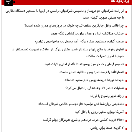
پربازدید ها
از رانت‌ شرکتهای خودروساز و تاسیس شرکتهای تراستی در اروپا تا تسخیر دستگاه نظارتی
با چه هدفی صورت گرفته است
چرا قالب وافل جایگزین سقف تیرچه بلوک در پروژه‌های مدرن شده است؟
جزئیات مذاکرات ایران و عمان برای بازگشایی تنگه هرمز
هزینه گزاف، دستاورد صفر؛ برگه رأی، پاسخی به ماجراجویی ترامپ
تعارض قوانین؛ مانع پنهان سنددار شدن بخش بزرگی از املاک/ ضرورت تجدیدنظر در
ضوابط احراز تصرفات مالکانه
تخم‌مرغ‌هایی که در مرز پوسیدند تا اقتدار اداری اثبات شود
انصارالله: رفع محاصره یمن مطالبه اصلی ماست
خودتحقیرها عریضه‌نویس کاخ سفید شده‌اند!
عملیات «نصر ۷» چه هدفی را دنبال می‌کرد؟
زلزله شهر یاسوج را لرزاند
تشخیص روان‌شناختی ترامپ: «او تجسم خالص شیطان است!»
آمریکا ویزای سفیر برزیل را باطل کرد
۴۵۰۰ فروند کشتی در بنادر باهنر و شرق هرمزگان پهلو گرفتند
۲ گزینه صنعا برای ریاض