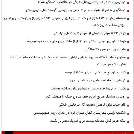
دو تروریست در عملیات نیروهای عراقی در «الانبار» دستگیر شدند
دستگیری ۸ نفر از اشرار مسلح شاخص و مرتبطین گروهک‌های تروریستی
معامله بیش از ۴۱۳ هزار تن کالا در بازار فیزیکی بورس کالا / حراج باز و پتروشیمی پیشران
ارزش معاملات روز شدند
تهاتر ۱۶۷۳ میلیارد تومان از اموال شرکت‌های تراستی
فرمانده نیروی هوایی ارتش: در دفاع از ملت ایران جان برکف خواهیم بود
ماجراجویی در سن ۹۷ سالگی!
معاون هماهنگ‌کننده نیروی هوایی ارتش: وضعیت سه خلبان عملیات حمله به العدید
هنوز مشخص نیست
ترامپ: ترجیح می‌دهم با ایران به توافق برسم
گزارشی از حادثه دریایی در سواحل عمان
ونس: ایرانی‌ها طرف بسیار دشواری برای مذاکره هستند
رویترز: هشدار صریح ایران خطر شروع جنگ را متوقف کرد
گام جدید برای کاهش مصرف گاز در بخش خانگی
شکنجه رئیس بیمارستان کمال عدوان غزه در زندان رژیم صهیونیستی
تنگه هرمز قابل معامله نیست برای آمریکا معبر باز نکنید