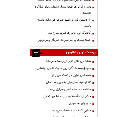
ونس: ایرانی‌ها طرف بسیار دشواری برای مذاکره
هستند
از دشمن ذره ای امید خیرخواهی نباید داشته
باشیم
کالابرگ این خانوارها امروز شارژ شد
حمله نیروهای اسرائیلی به خبرنگار پرس‌تی‌وی
پربحث ترین عناوین
هشتمین کلان شهر ایران مشخص شد
سوابق بیمه شدگان روی سایت تامین اجتماعی
همجنس گرایی در شبکه من و تو
13 توصیه آسان برای رفع بوی بد دهان
مشاهده سامانه آنلاين سوابق بیمه
حكم آيت‌الله مكارم درباره شاهين نجفي
سایتهای همسریابی!
دعايي كه قطعا مستجاب مي‌شود