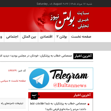
شنبه ۱۷ مرداد ۱۴۰۵
|
Saturday , 08 August 2026
صفحه نخست
بولتن ۲
اقتصادی
بین الملل
اجتماعی
ور
آخرین اخبار
صمصامی خطاب به پزشکیان: خودتان در مجلس بودید؛ دیدید انتقادا
کد خبر:
۸۴۸۷۴۱
صفحه نخست
»
سیاسی
آخرین اخبار
تبلیغات نامزدهای راه یافته به دور دوم از ام
صمصامی خطاب به پزشکیان: به شما اطلاعات غلط
دادند؛ مردم را ساده‌لوح فرض نکنید!