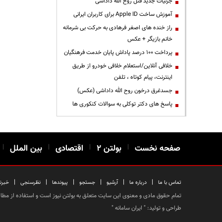
جزئیات جدید قتل روح الله داداشی
آموزش ساخت Apple ID برای کاربران ایرانی
راز خنده های اصغر فرهادی به حرکت بی شرمانه
خانم بازیگر + عکس
پرداخت ۱۰۰ درصد پاداش پایان خدمت فرهنگیان
خلافی آنلاین/استعلام خلافی خودرو از طریق
اینترنت، پیام کوتاه ، تلفن
جسدغرق درخون روح الله داداشی (عکس)
پاسخ های دکتر توکلی به سوالات کنکوری ها
صفحه نخست
|
بولتن ۲
|
اقتصادی
|
بین الملل
|
|
|
|
|
|
|
تماس با ما
درباره ما
آرشیو
جستجو
پیوندها
نظرسنجی
خبرن
تمام حقوق مادی و معنوی این سایت متعلق به بولتن نیوز است و استفاده از مطالب
طراحی و تولید: "
ایران سامانه
"