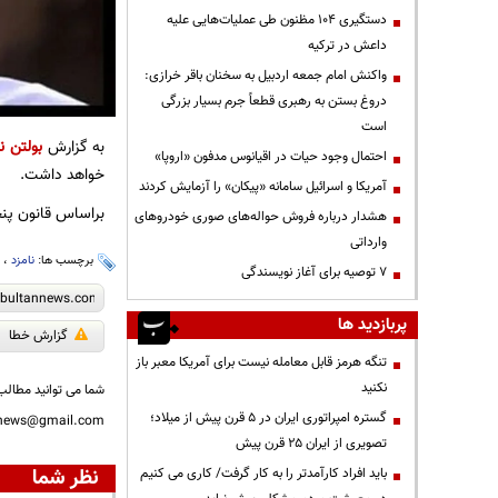
دستگیری ۱۰۴ مظنون طی عملیات‌هایی علیه
داعش در ترکیه
واکنش امام جمعه اردبیل به سخنان باقر خرازی:
دروغ بستن به رهبری قطعاً جرم بسیار بزرگی
است
به گزارش
بولتن نی
احتمال وجود حیات در اقیانوس مدفون «اروپا»
خواهد داشت.
آمریکا و اسرائیل سامانه «پیکان» را آزمایش کردند
براساس قانون پنجشنبه (۱۴ تیر) تبلیغات ممنوع می‌شود و جمعه (۱۵ تیر
هشدار درباره فروش حواله‌های صوری خودروهای
وارداتی
برچسب ها:
نامزد
،
ر
۷ توصیه برای آغاز نویسندگی
پربازدید ها
گزارش خطا
تنگه هرمز قابل معامله نیست برای آمریکا معبر باز
نکنید
شما می توانید مطالب 
گستره امپراتوری ایران در ۵ قرن پیش از میلاد؛
nnews@gmail.com
تصویری از ایران ۲۵ قرن پیش
نظر شما
باید افراد کارآمدتر را به کار گرفت/ کاری می کنیم