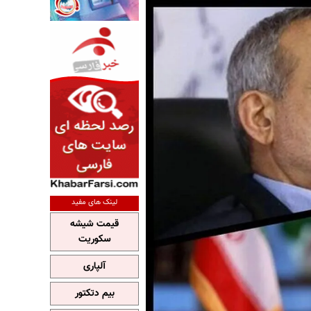
لینک های مفید
قیمت شیشه
سکوریت
آلپاری
بیم دتکتور