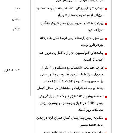
در معیشت مردم مشکلی پیش نیاید
موکب شهدای رزکان؛ ۱۵۲ شب همدلی، خدمت و
نام
میزبانی از مردم ولایت‌مدار شهریار
ایمیل
رویترز: هشدار صریح ایران خطر شروع جنگ را
* نظر
متوقف کرد
پل شهرستان پل‌سفید پس از ۲۵ سال به مرحله
بهره‌برداری رسید
پیامدهای کنوانسیون خزر از واگذاری بحرین هم
زیان‌بارتر است
وزارت اطلاعات: شناسایی و دستگیری ۲۱ نفر از
* کد امنیتی
مزدوران مرتبط با سازمان جاسوسی و تروریستی
رژیم صهیونیستی و بازداشت ۴ نفر از اعضای
باندهای مسلح شرارت و اغتشاش در استان کرمان
معامله بیش از ۴۱۳ هزار تن کالا در بازار فیزیکی
بورس کالا / حراج باز و پتروشیمی پیشران ارزش
معاملات روز شدند
شکنجه رئیس بیمارستان کمال عدوان غزه در زندان
رژیم صهیونیستی
ترامپ: ترجیح می‌دهم با ایران به توافق برسم