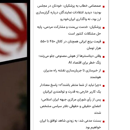
صمصامی خطاب به پزشکیان: خودتان در مجلس
بودید؛ دیدید انتقادات نمایندگان درباره گران‌سازی
ارز بود، نه واگذاری ایران‌خودرو
پزشکیان: خدمت بی‌منت و مشارکت مردمی، پایه
حل مشکلات کشور است
قیمت‌ برنج ایرانی همچنان در کانال ۴۵۰ تا ۵۵۰
هزار تومان
وقتی دیتاسنترها از هوش مصنوعی جلو می‌زنند؛
زنگ خطر برای اقتصاد AI
از خبرسازی تا جریان‌سازی نقشه راه مدیران
هوشمند
«چرا نباید از شما متنفر باشند؟»؛ پاسخ معنادار
یک کاربر خارجی به قدرت و توانمندی ایرانیان
پس از رأی شورای مرکزی جبهه ایران اسلامی؛
اعضای حقیقی و حقوقی دفتر سیاسی مشخص
شدند
بسنت مدعی شد: به زودی شاهد توافق با ایران
خواهیم بود