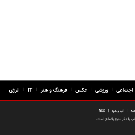
اجتماعی
|
ورزشی
|
عکس
|
فرهنگ و هنر
|
IT
|
انرژی
|
|
امه
آب و هوا
RSS
 با ذکر منبع بلامانع است.