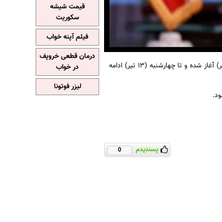
قیمت شیشه
سکوریت
فیلم آپنه خواب
درمان قطعی خروپف
به نقل از ایسنا،تبلیغات نامزدهای راه یافته به دور دوم از امروز؛ (یکشنبه ۱۰ تیر) آغاز شده و تا چهارشنبه (۱۳ تیر) ادامه
در خواب
لیزر فوتونا
پسندیدم
0