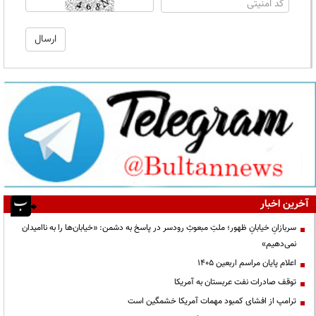
آخرین اخبار
سربازانِ خیابانِ ظهور؛ ملتِ مبعوثِ رودسر در پاسخ به دشمن: «خیابان‌ها را به ناامیدان
نمی‌دهیم»
اعلام پایان مراسم اربعین ۱۴۰۵
توقف صادرات نفت عربستان به آمریکا
ترامپ از افشای کمبود مهمات آمریکا خشمگین است