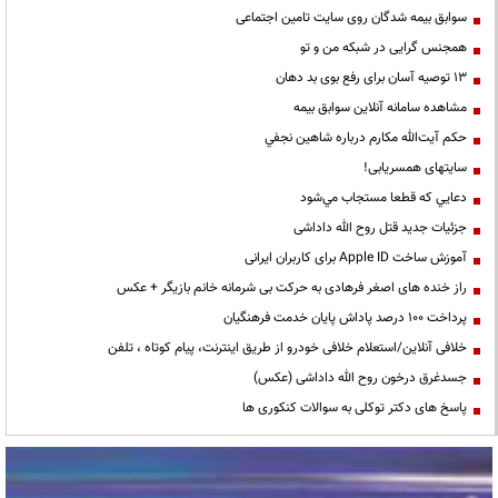
سوابق بیمه شدگان روی سایت تامین اجتماعی
همجنس گرایی در شبکه من و تو
13 توصیه آسان برای رفع بوی بد دهان
مشاهده سامانه آنلاين سوابق بیمه
حكم آيت‌الله مكارم درباره شاهين نجفي
سایتهای همسریابی!
دعايي كه قطعا مستجاب مي‌شود
جزئیات جدید قتل روح الله داداشی
آموزش ساخت Apple ID برای کاربران ایرانی
راز خنده های اصغر فرهادی به حرکت بی شرمانه خانم بازیگر + عکس
پرداخت ۱۰۰ درصد پاداش پایان خدمت فرهنگیان
خلافی آنلاین/استعلام خلافی خودرو از طریق اینترنت، پیام کوتاه ، تلفن
جسدغرق درخون روح الله داداشی (عکس)
پاسخ های دکتر توکلی به سوالات کنکوری ها