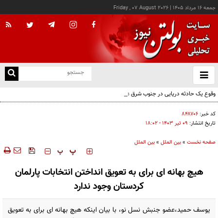
جمعه ۱۶ مرداد ۱۴۰۵
|
Friday , 07 August 2026
از
و
ته
وقوع یک حادثه دریایی در جنوب شرق عدن
ن
نو
کد خبر:
۸۴۸۷۰۶
تاریخ انتشار:
۰۹ تير ۱۴۰۳ - ۱۸:۰۲
صفحه نخست
»
بین الملل
»
بین الملل
‍‍‍ پ
پ
هیچ بهانه ای برای به تعویق انداختن انتخابات پارلمان
کردستان وجود ندارد
یوسف حمید،عضو جنبش نسل نو، با بیان اینکه هیچ بهانه ای برای به تعویق