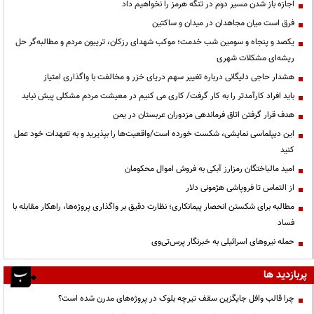
اجازه باز شدن مسیر دوم در تنگه هرمز را نخواهیم داد
فرق است میان مجاهدان در میدان و ساکتین
یکصد و پنجاه و سومین شب خدمت؛ موکب شهدای رزکان، تریبون مردم و مطالبه‌گر حل
ریشه‌ای مشکلات شهری
هشدار حاجی دلیگانی درباره تغییر سهم دریای خزر و مخالفت با واگذاری امتیاز
باید افراد کارآمدتر را به کار گرفت/ کاری می کنیم در معیشت مردم مشکلی پیش نیاید
هدف قرار گرفتن اتاق‌ فرماندهی مزدوران عربستان در یمن
این دیپلماسی نمایشی، شکست خورده است/واقعیت‌ها را بپذیرید و به تعهدات خود عمل
کنید
امید مالباختگان رمزارز آبکی به فروش اموال محکومان
از التماس تا فروپاشی هژمونی دلار
مطالبه برای شکستن انحصار پیمانکاری؛ نظارت دقیق بر واگذاری پروژه‌ها، راهکار مقابله با
فساد
حمله نیروهای اسرائیلی به خبرنگار پرس‌تی‌وی
پربازدید ها
چرا قالب وافل جایگزین سقف تیرچه بلوک در پروژه‌های مدرن شده است؟