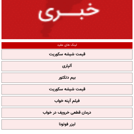
لینک های مفید
قیمت شیشه سکوریت
آلپاری
بیم دتکتور
قیمت شیشه سکوریت
فیلم آپنه خواب
درمان قطعی خروپف در خواب
لیزر فوتونا