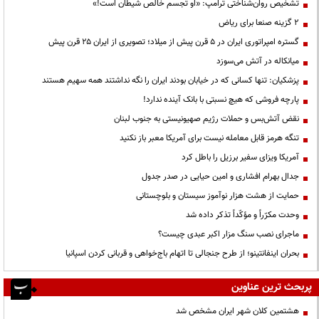
تشخیص روان‌شناختی ترامپ: «او تجسم خالص شیطان است!»
۲ گزینه صنعا برای ریاض
گستره امپراتوری ایران در ۵ قرن پیش از میلاد؛ تصویری از ایران ۲۵ قرن پیش
میانکاله در آتش می‌سوزد
پزشکیان: تنها کسانی که در خیابان بودند ایران را نگه نداشتند همه سهیم هستند
پارچه فروشی که هیچ نسبتی با بانک آینده ندارد!
نقض آتش‌بس و حملات رژیم صهیونیستی به جنوب لبنان
تنگه هرمز قابل معامله نیست برای آمریکا معبر باز نکنید
آمریکا ویزای سفیر برزیل را باطل کرد
جدال بهرام افشاری و امین حیایی در صدر جدول
حمایت از هشت هزار نوآموز سیستان و بلوچستانی
وحدت مکرّراً و مؤکّداً تذکر داده شد
ماجرای نصب سنگ مزار اکبر عبدی چیست؟
بحران اینفانتینو؛ از طرح جنجالی تا اتهام باج‌خواهی و قربانی کردن اسپانیا
پربحث ترین عناوین
هشتمین کلان شهر ایران مشخص شد