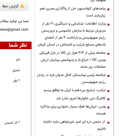
متوقف کرد
گزارش خطا
پیامدهای کنوانسیون خزر از واگذاری بحرین هم
زیان‌بارتر است
شما می توانید مطالب 
وزارت اطلاعات: شناسایی و دستگیری ۲۱ نفر از
nnews@gmail.com
مزدوران مرتبط با سازمان جاسوسی و تروریستی
رژیم صهیونیستی و بازداشت ۴ نفر از اعضای
نظر شما
باندهای مسلح شرارت و اغتشاش در استان کرمان
معامله بیش از ۴۱۳ هزار تن کالا در بازار فیزیکی
بورس کالا / حراج باز و پتروشیمی پیشران ارزش
نام
معاملات روز شدند
ایمیل
شکنجه رئیس بیمارستان کمال عدوان غزه در زندان
* نظر
رژیم صهیونیستی
ترامپ: ترجیح می‌دهم با ایران به توافق برسم
کالابرگ این خانوارها امروز شارژ شد
ونس: ایرانی‌ها طرف بسیار دشواری برای مذاکره
هستند
از دشمن ذره ای امید خیرخواهی نباید داشته
* کد امنیتی
باشیم