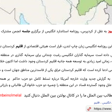
یوز
به نقل از کردپرس، روزنامه استاندارد انگلیس از برگزاری
جلسه
انجمن مشترک ا
ن روزنامه انگلیسی زبان چاپ لندن، قرار است هیئتی اقتصادی از
اقلیم
کردستان نی
 داده است سرمایه گذاران انگلیسی رغبت چندانی برای سرمایه گذاری در منطقه ا
ه، زمانی امید زیادی به توسعه همه جانبه اقلیم کردستان وجود داشت اما اکنون خ
یسی ادعا کرده است که اقلیم کردستان عراق یکی از فاسدترین مناطق جهان است و س
اره به گزارش جدید وزارت خارجه آمریکا درباره تسلط کامل دو حزب حاکم بر ه
علل وجود گسترده فساد در این منطقه را چمبره دو حزب خانوادگی طالبانی و بارزانی
لب بین الملل ما را در کانال بولتن بین الملل دنبال کنید
anbeinolmelal@
انگلیس
،
اقلیم