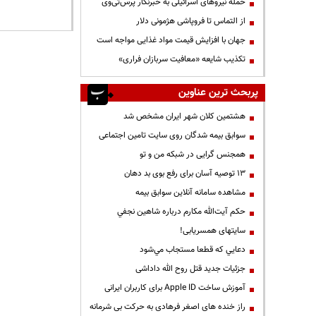
حمله نیروهای اسرائیلی به خبرنگار پرس‌تی‌وی
از التماس تا فروپاشی هژمونی دلار
جهان با افزایش قیمت مواد غذایی مواجه است
تکذیب شایعه «معافیت سربازان فراری»
پربحث ترین عناوین
هشتمین کلان شهر ایران مشخص شد
سوابق بیمه شدگان روی سایت تامین اجتماعی
همجنس گرایی در شبکه من و تو
13 توصیه آسان برای رفع بوی بد دهان
مشاهده سامانه آنلاين سوابق بیمه
حكم آيت‌الله مكارم درباره شاهين نجفي
سایتهای همسریابی!
دعايي كه قطعا مستجاب مي‌شود
جزئیات جدید قتل روح الله داداشی
آموزش ساخت Apple ID برای کاربران ایرانی
راز خنده های اصغر فرهادی به حرکت بی شرمانه