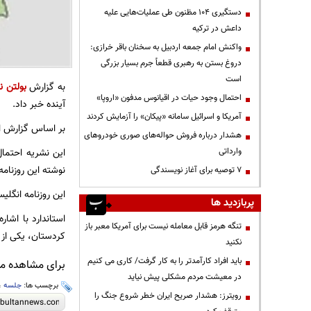
دستگیری ۱۰۴ مظنون طی عملیات‌هایی علیه
داعش در ترکیه
واکنش امام جمعه اردبیل به سخنان باقر خرازی:
دروغ بستن به رهبری قطعاً جرم بسیار بزرگی
است
به گزارش
بولتن ن
احتمال وجود حیات در اقیانوس مدفون «اروپا»
آینده خبر داد.
آمریکا و اسرائیل سامانه «پیکان» را آزمایش کردند
بر اساس گزارش ای
هشدار درباره فروش حواله‌های صوری خودروهای
وارداتی
این نشریه احتمال
نوشته این روزنام
۷ توصیه برای آغاز نویسندگی
این روزنامه انگل
پربازدید ها
استاندارد با اش
تنگه هرمز قابل معامله نیست برای آمریکا معبر باز
کردستان، یکی از 
نکنید
باید افراد کارآمدتر را به کار گرفت/ کاری می کنیم
برای مشاهده مطا
در معیشت مردم مشکلی پیش نیاید
برچسب ها:
جلسه
،
رویترز: هشدار صریح ایران خطر شروع جنگ را