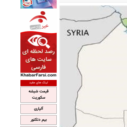
لینک های مفید
قیمت شیشه
سکوریت
آلپاری
بیم دتکتور