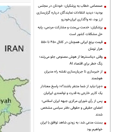
صمصامی خطاب به پزشکیان: خودتان در مجلس
بودید؛ دیدید انتقادات نمایندگان درباره گران‌سازی
ارز بود، نه واگذاری ایران‌خودرو
پزشکیان: خدمت بی‌منت و مشارکت مردمی، پایه
حل مشکلات کشور است
قیمت‌ برنج ایرانی همچنان در کانال ۴۵۰ تا ۵۵۰
هزار تومان
وقتی دیتاسنترها از هوش مصنوعی جلو می‌زنند؛
زنگ خطر برای اقتصاد AI
از خبرسازی تا جریان‌سازی نقشه راه مدیران
هوشمند
«چرا نباید از شما متنفر باشند؟»؛ پاسخ معنادار
یک کاربر خارجی به قدرت و توانمندی ایرانیان
پس از رأی شورای مرکزی جبهه ایران اسلامی؛
اعضای حقیقی و حقوقی دفتر سیاسی مشخص
شدند
بسنت مدعی شد: به زودی شاهد توافق با ایران
خواهیم بود