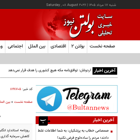
شنبه ۱۷ مرداد ۱۴۰۵
|
Saturday , 08 August 2026
صفحه نخست
بولتن ۲
اقتصادی
بین الملل
اجتماعی
ور
آخرین اخبار
اردوغان: توافق‌نامه مکه هیچ کشوری را هدف قرار نمی‌دهد
کد خبر:
۸۴۸۷۰۵
صفحه نخست
»
بین المل
ه
آخرین اخبار
روزنامه استاندارد ان
صمصامی خطاب به پزشکیان: به شما اطلاعات غلط
کاهش سرمایه گذاری ج
دادند؛ مردم را ساده‌لوح فرض نکنید!