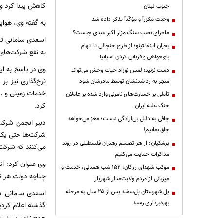
کاهش پیدا کرد و 
جنوب لبنان
وحدت مکرّراً و مؤکّداً تذکر داده شد
به گفته وی، هواپ
ماجرای نصب سنگ مزار اکبر عبدی چیست؟
اسعدی سامانی تصر
بحران اینفانتینو؛ از طرح جنجالی تا اتهام
به نفع شرکت‌های 
باج‌خواهی و قربانی کردن اسپانیا
وی در پاسخ به ای
دست نزنید؛ لمس نوزاد حیات وحش می‌تواند
نرخ‌گذاری نیز ب
منجر به رد شدنشان توسط مادرشان شود
خدمات زمینی و ..
تأملی بر خسارت‌های نامرئی وارد شده بر عاملان
کرد.
جنگ علیه ایران
چاقی به دلیل بی‌ارادگی نیست؛ مغز می‌خواهد
چاق بمانیم!
شرکت‌ها حتی یک ر
پزشکیان: از هر تصمیم رهبران فلسطینی در روند
می‌کنند که شرکت‌
مذاکرات حمایت می‌کنیم
وی عنوان کرد: ا
موکب شهدای رزکان؛ ۱۵۲ شب همدلی، خدمت و
چناچه دولت هر تص
میزبانی از مردم ولایت‌مدار شهریار
پل شهرستان پل‌سفید پس از ۲۵ سال به مرحله
اسعدی سامانی در
بهره‌برداری رسید
جمع‌بندی رسید. د