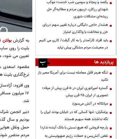
یکصد و پنجاه و سومین شب خدمت؛ موکب
شهدای رزکان، تریبون مردم و مطالبه‌گر حل
ریشه‌ای مشکلات شهری
هشدار حاجی دلیگانی درباره تغییر سهم دریای
خزر و مخالفت با واگذاری امتیاز
به گزارش
بولتن ن
باید افراد کارآمدتر را به کار گرفت/ کاری می کنیم
در معیشت مردم مشکلی پیش نیاید
بلیت را روی سایت
تعیین می شود، مو
پربازدید ها
مقصود اسعدی سام
تنگه هرمز قابل معامله نیست برای آمریکا معبر باز
نرخ‌گذاری بلیت هوایپما تاکیدی بر اجرای ماده ۱۶۱ قا
نکنید
گستره امپراتوری ایران در ۵ قرن پیش از میلاد؛
تصویری از ایران ۲۵ قرن پیش
شد.
میانکاله در آتش می‌سوزد
دبیر انجمن شرکت
پزشکیان: تنها کسانی که در خیابان بودند ایران را
نگه نداشتند همه سهیم هستند
حمل ونقل هوایی ا
پارچه فروشی که هیچ نسبتی با بانک آینده ندارد!
مردم متضرر شوند 
نقض آتش‌بس و حملات رژیم صهیونیستی به