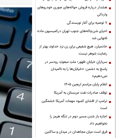
هشدار درباره فروش حواله‌های صوری خودروهای
وارداتی
۷ توصیه برای آغاز نویسندگی
احیای شن‌چاله‌های جنوب تهران درکمیسیون ماده
۵نهایی شد
خادمیان: هیچ شفیعی برای زن نزد خداوند بهتر از
رضایت شوهر نیست
سربازانِ خیابانِ ظهور؛ ملتِ مبعوثِ رودسر در
پاسخ به دشمن: «خیابان‌ها را به ناامیدان
نمی‌دهیم»
اعلام پایان مراسم اربعین ۱۴۰۵
توقف صادرات نفت عربستان به آمریکا
ترامپ از افشای کمبود مهمات آمریکا خشمگین
است
اجازه باز شدن مسیر دوم در تنگه هرمز را
نخواهیم داد
فرق است میان مجاهدان در میدان و ساکتین