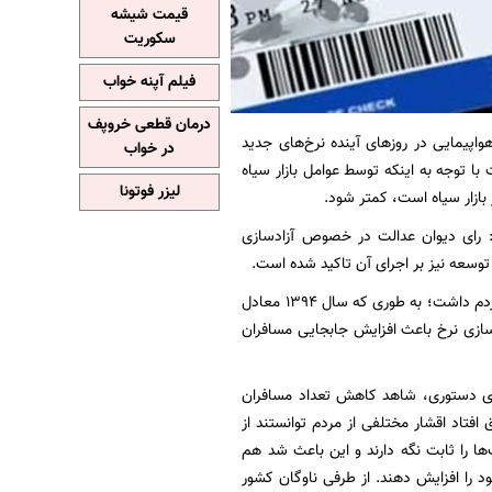
قیمت شیشه
سکوریت
فیلم آپنه خواب
درمان قطعی خروپف
واپیمایی در روزهای آینده نرخ‌های جدید
در خواب
با توجه به اینکه توسط عوامل بازار سیاه
لیزر فوتونا
بازار سیاه است، کمتر شود.
: رای دیوان عدالت در خصوص آزادسازی
وی افزود: آزادسازی نرخ بلیت هواپیما از سال ۱۳۹۴ تا ۱۳۹۷ اجرایی شد و اثرات مثبتی برای زندگی مردم داشت؛ به طوری که سال ۱۳۹۴ معادل
۲ میلیون نفر رسید؛ این یعنی آزادسازی نرخ باعث افزایش جابجایی مسافران
اری دستوری، شاهد کاهش تعداد مسافران
ازی اتفاق افتاد اقشار مختلفی از مردم توانستند از
ا را ثابت نگه دارند و این باعث شد هم
د را افزایش دهند. از طرفی ناوگان کشور