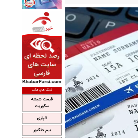
لینک های مفید
قیمت شیشه
سکوریت
آلپاری
بیم دتکتور