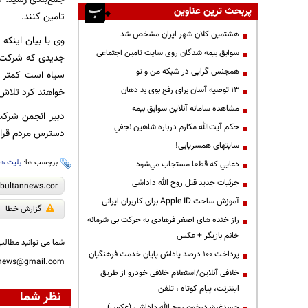
پربحث ترین عناوین
تامین کنند.
هشتمین کلان شهر ایران مشخص شد
وی با بیان اینکه 
سوابق بیمه شدگان روی سایت تامین اجتماعی
جدیدی که شرکت‌ها 
همجنس گرایی در شبکه من و تو
سیاه است کمتر شو
13 توصیه آسان برای رفع بوی بد دهان
خواهند کرد تلاش م
مشاهده سامانه آنلاين سوابق بیمه
دبیر انجمن شرکت‌
حكم آيت‌الله مكارم درباره شاهين نجفي
دسترس مردم قرار
سایتهای همسریابی!
برچسب ها:
بلیت هو
دعايي كه قطعا مستجاب مي‌شود
جزئیات جدید قتل روح الله داداشی
آموزش ساخت Apple ID برای کاربران ایرانی
گزارش خطا
راز خنده های اصغر فرهادی به حرکت بی شرمانه
خانم بازیگر + عکس
شما می توانید مطالب 
پرداخت ۱۰۰ درصد پاداش پایان خدمت فرهنگیان
nnews@gmail.com
خلافی آنلاین/استعلام خلافی خودرو از طریق
اینترنت، پیام کوتاه ، تلفن
نظر شما
جسدغرق درخون روح الله داداشی (عکس)