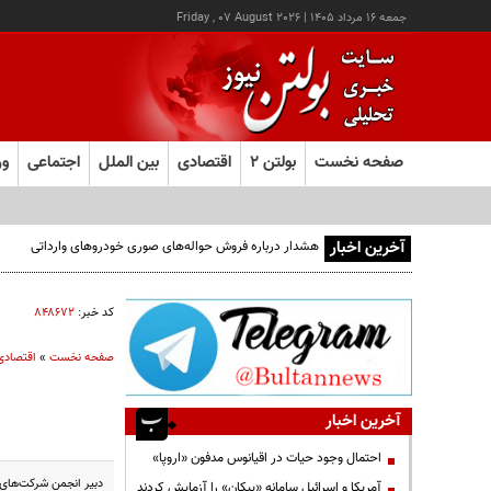
جمعه ۱۶ مرداد ۱۴۰۵
|
Friday , 07 August 2026
صفحه نخست
بولتن ۲
اقتصادی
بین الملل
اجتماعی
ور
آخرین اخبار
هشدار درباره فروش حواله‌های صوری خودروهای وارداتی
کد خبر:
۸۴۸۶۷۲
صفحه نخست
»
اقتصادی
آخرین اخبار
احتمال وجود حیات در اقیانوس مدفون «اروپا»
دبیر انجمن شرکت‌های ه
آمریکا و اسرائیل سامانه «پیکان» را آزمایش کردند