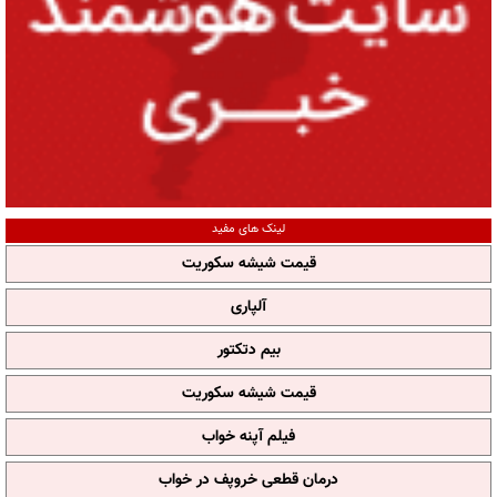
لینک های مفید
قیمت شیشه سکوریت
آلپاری
بیم دتکتور
قیمت شیشه سکوریت
فیلم آپنه خواب
درمان قطعی خروپف در خواب