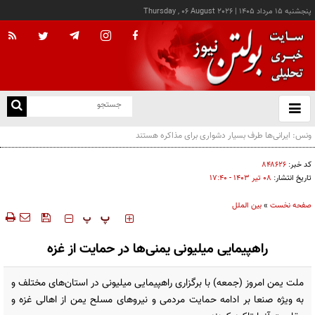
پنجشنبه ۱۵ مرداد ۱۴۰۵
|
Thursday , 06 August 2026
از
و
ته
رویترز: هشدار صریح ایران خطر شروع جنگ را متوقف کرد
ن
نو
کد خبر:
۸۴۸۶۲۶
تاریخ انتشار:
۰۸ تير ۱۴۰۳ - ۱۷:۴۰
صفحه نخست
»
بین الملل
‍‍‍ پ
پ
راهپیمایی میلیونی یمنی‌ها در حمایت از غزه
ملت یمن امروز (جمعه) با برگزاری راهپیمایی میلیونی در استان‌های مختلف و
به ویژه صنعا بر ادامه حمایت مردمی و نیروهای مسلح یمن از اهالی غزه و