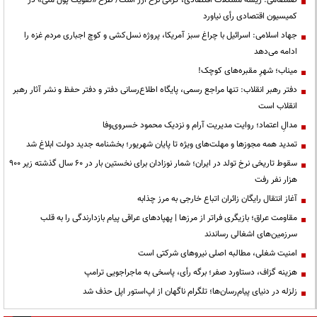
کمیسیون اقتصادی رأی نیاورد
جهاد اسلامی: اسرائیل با چراغ سبز آمریکا، پروژه نسل‌کشی و کوچ اجباری مردم غزه را
ادامه می‌دهد
میناب؛ شهرِ مقبره‌های کوچک!
دفتر رهبر انقلاب: تنها مراجع رسمی، پایگاه اطلاع‌رسانی دفتر و دفتر حفظ و نشر آثار رهبر
انقلاب است
مدالِ اعتماد؛ روایت مدیریت آرام و نزدیک محمود خسروی‌وفا
تمدید همه مجوزها و مهلت‌های ویژه تا پایان شهریور؛ بخشنامه جدید دولت ابلاغ شد
سقوط تاریخی نرخ تولد در ایران؛ شمار نوزادان برای نخستین بار در ۶۰ سال گذشته زیر ۹۰۰
هزار نفر رفت
آغاز انتقال رایگان زائران اتباع خارجی به مرز چذابه
مقاومت عراق؛ بازیگری فراتر از مرزها | پهپادهای عراقی پیام بازدارندگی را به قلب
سرزمین‌های اشغالی رساندند
‌امنیت شغلی، مطالبه اصلی نیروهای شرکتی است
هزینه گزاف، دستاورد صفر؛ برگه رأی، پاسخی به ماجراجویی ترامپ
زلزله در دنیای پیام‌رسان‌ها؛ تلگرام ناگهان از اپ‌استور اپل حذف شد