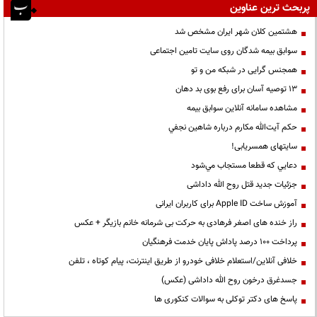
پربحث ترین عناوین
هشتمین کلان شهر ایران مشخص شد
سوابق بیمه شدگان روی سایت تامین اجتماعی
همجنس گرایی در شبکه من و تو
13 توصیه آسان برای رفع بوی بد دهان
مشاهده سامانه آنلاين سوابق بیمه
حكم آيت‌الله مكارم درباره شاهين نجفي
سایتهای همسریابی!
دعايي كه قطعا مستجاب مي‌شود
جزئیات جدید قتل روح الله داداشی
آموزش ساخت Apple ID برای کاربران ایرانی
راز خنده های اصغر فرهادی به حرکت بی شرمانه خانم بازیگر + عکس
پرداخت ۱۰۰ درصد پاداش پایان خدمت فرهنگیان
خلافی آنلاین/استعلام خلافی خودرو از طریق اینترنت، پیام کوتاه ، تلفن
جسدغرق درخون روح الله داداشی (عکس)
پاسخ های دکتر توکلی به سوالات کنکوری ها