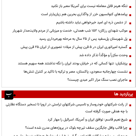
تنگه هرمز قابل معامله نیست برای آمریکا معبر باز نکنید
پیامدهای کنوانسیون خزر از واگذاری بحرین هم زیان‌بارتر است
از دشمن ذره ای امید خیرخواهی نباید داشته باشیم
موکب شهدای رزکان؛ ۱۵۲ شب همدلی، خدمت و میزبانی از مردم ولایت‌مدار شهریار
پل شهرستان پل‌سفید پس از ۲۵ سال به مرحله بهره‌برداری رسید
گستره امپراتوری ایران در ۵ قرن پیش از میلاد؛ تصویری از ایران ۲۵ قرن پیش
وحدت مکرّراً و مؤکّداً تذکر داده شد
پزشکیان: تنها کسانی که در خیابان بودند ایران را نگه نداشتند همه سهیم هستند
نشست چهارجانبه سعودی، پاکستان، مصر و ترکیه با تاکید بر کنترل تنش‌ها
ماجرای نصب سنگ مزار اکبر عبدی چیست؟
پربازدید ها
از رانت‌ شرکتهای خودروساز و تاسیس شرکتهای تراستی در اروپا تا تسخیر دستگاه نظارتی
با چه هدفی صورت گرفته است
شیخ نعیم قاسم: توافق ایران و آمریکا، اسرائیل را مهار کرد
چرا قالب وافل جایگزین سقف تیرچه بلوک در پروژه‌های مدرن شده است؟
صمصامی: ریشه مشکلات اقتصادی، گرانی نرخ ارز است/ طرح «تقویت پول ملی» در