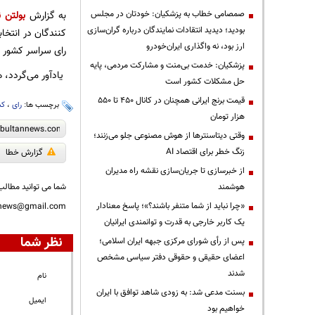
صمصامی خطاب به پزشکیان: خودتان در مجلس
به گزارش
بولتن ن
بودید؛ دیدید انتقادات نمایندگان درباره گران‌سازی
ارز بود، نه واگذاری ایران‌خودرو
رای سراسر کشور د
پزشکیان: خدمت بی‌منت و مشارکت مردمی، پایه
یادآور می‌گردد، 
حل مشکلات کشور است
قیمت‌ برنج ایرانی همچنان در کانال ۴۵۰ تا ۵۵۰
برچسب ها:
رای
،
کش
هزار تومان
وقتی دیتاسنترها از هوش مصنوعی جلو می‌زنند؛
زنگ خطر برای اقتصاد AI
گزارش خطا
از خبرسازی تا جریان‌سازی نقشه راه مدیران
هوشمند
شما می توانید مطالب 
«چرا نباید از شما متنفر باشند؟»؛ پاسخ معنادار
nnews@gmail.com
یک کاربر خارجی به قدرت و توانمندی ایرانیان
نظر شما
پس از رأی شورای مرکزی جبهه ایران اسلامی؛
اعضای حقیقی و حقوقی دفتر سیاسی مشخص
شدند
نام
بسنت مدعی شد: به زودی شاهد توافق با ایران
ایمیل
خواهیم بود