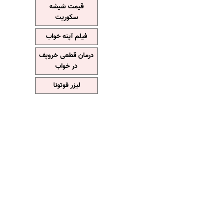
قیمت شیشه
سکوریت
فیلم آپنه خواب
درمان قطعی خروپف
در خواب
لیزر فوتونا