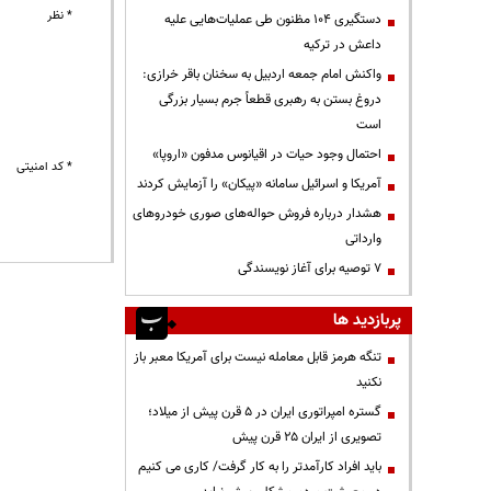
* نظر
دستگیری ۱۰۴ مظنون طی عملیات‌هایی علیه
داعش در ترکیه
واکنش امام جمعه اردبیل به سخنان باقر خرازی:
دروغ بستن به رهبری قطعاً جرم بسیار بزرگی
است
احتمال وجود حیات در اقیانوس مدفون «اروپا»
* کد امنیتی
آمریکا و اسرائیل سامانه «پیکان» را آزمایش کردند
هشدار درباره فروش حواله‌های صوری خودروهای
وارداتی
۷ توصیه برای آغاز نویسندگی
پربازدید ها
تنگه هرمز قابل معامله نیست برای آمریکا معبر باز
نکنید
گستره امپراتوری ایران در ۵ قرن پیش از میلاد؛
تصویری از ایران ۲۵ قرن پیش
باید افراد کارآمدتر را به کار گرفت/ کاری می کنیم