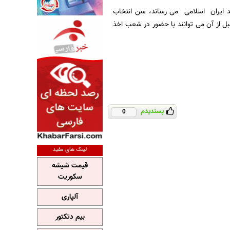
ند ایران اسلامی می رساند، سن انتخاب
انتخابات جاری ۱۸ سال تمام می باشد. ولذا کلیه متولدین روز«۸» تیرماه سال ۱۳۸۵ و قبل از آن می توانند با حضور در شعب اخذ
پسندیدم
0
لینک های مفید
قیمت شیشه
سکوریت
آلپاری
بیم دتکتور