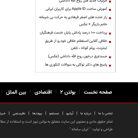
جزئیات جدید قتل روح الله داداشی
آموزش ساخت Apple ID برای کاربران ایرانی
راز خنده های اصغر فرهادی به حرکت بی شرمانه
خانم بازیگر + عکس
پرداخت ۱۰۰ درصد پاداش پایان خدمت فرهنگیان
خلافی آنلاین/استعلام خلافی خودرو از طریق
اینترنت، پیام کوتاه ، تلفن
جسدغرق درخون روح الله داداشی (عکس)
پاسخ های دکتر توکلی به سوالات کنکوری ها
صفحه نخست
|
بولتن ۲
|
اقتصادی
|
بین الملل
|
|
|
|
|
|
|
تماس با ما
درباره ما
آرشیو
جستجو
پیوندها
نظرسنجی
خبرن
تمام حقوق مادی و معنوی این سایت متعلق به بولتن نیوز است و استفاده از مطالب
طراحی و تولید: "
ایران سامانه
"