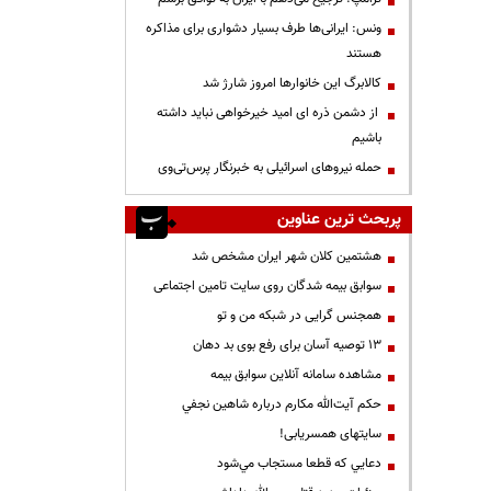
ونس: ایرانی‌ها طرف بسیار دشواری برای مذاکره
هستند
کالابرگ این خانوارها امروز شارژ شد
از دشمن ذره ای امید خیرخواهی نباید داشته
باشیم
حمله نیروهای اسرائیلی به خبرنگار پرس‌تی‌وی
پربحث ترین عناوین
هشتمین کلان شهر ایران مشخص شد
سوابق بیمه شدگان روی سایت تامین اجتماعی
همجنس گرایی در شبکه من و تو
13 توصیه آسان برای رفع بوی بد دهان
مشاهده سامانه آنلاين سوابق بیمه
حكم آيت‌الله مكارم درباره شاهين نجفي
سایتهای همسریابی!
دعايي كه قطعا مستجاب مي‌شود