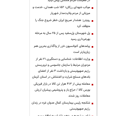
در معیشت مردم مشکلی پیش نیاید
موکب شهدای رزکان؛ ۱۵۲ شب همدلی، خدمت و
میزبانی از مردم ولایت‌مدار شهریار
رویترز: هشدار صریح ایران خطر شروع جنگ را
متوقف کرد
پل شهرستان پل‌سفید پس از ۲۵ سال به مرحله
بهره‌برداری رسید
پیامدهای کنوانسیون خزر از واگذاری بحرین هم
زیان‌بارتر است
وزارت اطلاعات: شناسایی و دستگیری ۲۱ نفر از
مزدوران مرتبط با سازمان جاسوسی و تروریستی
رژیم صهیونیستی و بازداشت ۴ نفر از اعضای
باندهای مسلح شرارت و اغتشاش در استان کرمان
معامله بیش از ۴۱۳ هزار تن کالا در بازار فیزیکی
بورس کالا / حراج باز و پتروشیمی پیشران ارزش
معاملات روز شدند
شکنجه رئیس بیمارستان کمال عدوان غزه در زندان
رژیم صهیونیستی
ترامپ: ترجیح می‌دهم با ایران به توافق برسم