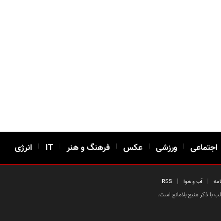
اجتماعی
|
ورزشی
|
عکس
|
فرهنگ و هنر
|
IT
|
انرژی
|
|
امه
آب و هوا
RSS
 با ذکر منبع بلامانع است.