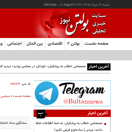
شنبه ۱۷ مرداد ۱۴۰۵
|
Saturday , 08 August 2026
صفحه نخست
بولتن ۲
اقتصادی
بین الملل
اجتماعی
ور
آخرین اخبار
صمصامی خطاب به پزشکیان: خودتان در مجلس بودید؛ دیدید انتقادا
کد خبر:
۸۴۸۶۱۴
صفحه نخست
»
سیاسی
آخرین اخبار
سخنگوی ستاد انتخابات 
صمصامی خطاب به پزشکیان: به شما اطلاعات غلط
دادند؛ مردم را ساده‌لوح فرض نکنید!