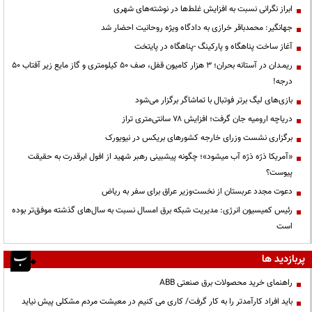
ابراز نگرانی نسبت به افزایش غلط‌ها در نوشته‌های شهری
جهانگیر: محمدباقر خرازی به دادگاه ویژه روحانیت احضار شد
آغاز ساخت پناهگاه و پارکینگ -پناهگاه در پایتخت
ریمـدان در آستانه بحران؛ ۳ هزار کامیون قفل، صف ۵۰ کیلومتری و گاز مایع زیر آفتاب ۵۰
درجه!
بازی‌های لیگ برتر فوتبال با تماشاگر برگزار می‌شود
دریاچه ارومیه جان گرفت؛ افزایش ۷۸ سانتی‌متری تراز
برگزاری نشست وزرای خارجه کشورهای بریکس در نیویورک
«آمریکا ذرّه ذرّه آب میشود»؛ چگونه پیشبینی رهبر شهید از افول ابرقدرت به حقیقت
پیوست؟
دعوت مجدد عربستان از نخست‌وزیر عراق برای سفر به ریاض
رئیس کمیسیون انرژی: مدیریت شبکه برق امسال نسبت به سال‌های گذشته موفق‌تر بوده
است
پربازدید ها
راهنمای خرید محصولات برق صنعتی ABB
باید افراد کارآمدتر را به کار گرفت/ کاری می کنیم در معیشت مردم مشکلی پیش نیاید