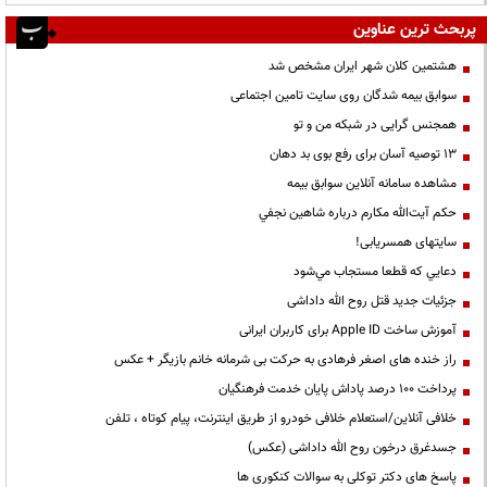
پربحث ترین عناوین
هشتمین کلان شهر ایران مشخص شد
سوابق بیمه شدگان روی سایت تامین اجتماعی
همجنس گرایی در شبکه من و تو
13 توصیه آسان برای رفع بوی بد دهان
مشاهده سامانه آنلاين سوابق بیمه
حكم آيت‌الله مكارم درباره شاهين نجفي
سایتهای همسریابی!
دعايي كه قطعا مستجاب مي‌شود
جزئیات جدید قتل روح الله داداشی
آموزش ساخت Apple ID برای کاربران ایرانی
راز خنده های اصغر فرهادی به حرکت بی شرمانه خانم بازیگر + عکس
پرداخت ۱۰۰ درصد پاداش پایان خدمت فرهنگیان
خلافی آنلاین/استعلام خلافی خودرو از طریق اینترنت، پیام کوتاه ، تلفن
جسدغرق درخون روح الله داداشی (عکس)
پاسخ های دکتر توکلی به سوالات کنکوری ها