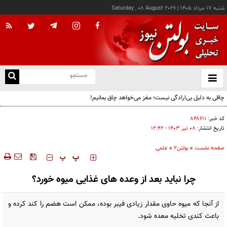
شنبه ۱۷ مرداد ۱۴۰۵
|
Saturday , 08 August 2026
از
و
ته
چاقی به دلیل بی‌ارادگی نیست؛ مغز می‌خواهد چاق بمانیم!
ن
نو
کد خبر:
۸۴۸۶۱۱
تاریخ انتشار:
۰۸ تير ۱۴۰۳ - ۱۲:۴۲
صفحه نخست
»
بولتن2
»
علمی
‍‍‍ پ
پ
چرا نباید بعد از وعده های غذایی میوه خورد؟
از آنجا که میوه حاوی مقدار زیادی فیبر بوده، ممکن است هضم را کند کرده و
باعث کندی تخلیه معده شود.