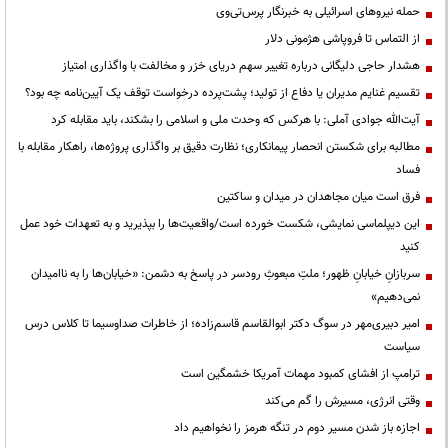
حمله نیروهای اسرائیلی به خبرنگار پرس‌تی‌وی
از التماس تا فروپاشی هژمونی دلار
هشدار حاجی دلیگانی درباره تغییر سهم دریای خزر و مخالفت با واگذاری امتیاز
تقسیم غنایم مدیران یا دفاع از تولید؛ پشت‌پرده درخواست توقف یک آیین‌نامه چه بود؟
آیت‌الله جوادی آملی: با هرکس که وحدت ملی و اسلامی را بشکند، باید مقابله کرد
مطالبه برای شکستن انحصار پیمانکاری؛ نظارت دقیق بر واگذاری پروژه‌ها، راهکار مقابله با
فساد
فرق است میان مجاهدان در میدان و ساکتین
این دیپلماسی نمایشی، شکست خورده است/واقعیت‌ها را بپذیرید و به تعهدات خود عمل
کنید
سربازانِ خیابانِ ظهور؛ ملتِ مبعوثِ رودسر در پاسخ به دشمن: «خیابان‌ها را به ناامیدان
نمی‌دهیم»
امیر دبیری‌مهر در سوگ دکتر ابوالقاسم قاسم‌زاده؛ از خاطرات صداوسیما تا کلاس درس
سیاست
ترامپ از افشای کمبود مهمات آمریکا خشمگین است
وقتی انرژی، مسیرش را گم می‌کند
اجازه باز شدن مسیر دوم در تنگه هرمز را نخواهیم داد