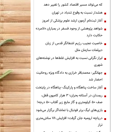
که می‌تواند مسیر اقتصاد کشور را تغییر دهد
هشدار نسبت به وقوع تندباد در تهران
آغاز ثبت‌نام آزمون ارشد علوم پزشکی از امروز
شواهد پژوهشی از وجود فسفر در بمباران «لامرد»
حکایت دارد
خاصیت عجیب رژیم اشغالگر قدس از زبان
دیپلمات سازمان ملل
ابراز نگرانی نسبت به افزایش غلط‌ها در نوشته‌های
شهری
جهانگیر: محمدباقر خرازی به دادگاه ویژه روحانیت
احضار شد
آغاز ساخت پناهگاه و پارکینگ -پناهگاه در پایتخت
ریمـدان در آستانه بحران؛ ۳ هزار کامیون قفل،
صف ۵۰ کیلومتری و گاز مایع زیر آفتاب ۵۰ درجه!
بازی‌های لیگ برتر فوتبال با تماشاگر برگزار می‌شود
دریاچه ارومیه جان گرفت؛ افزایش ۷۸ سانتی‌متری
تراز