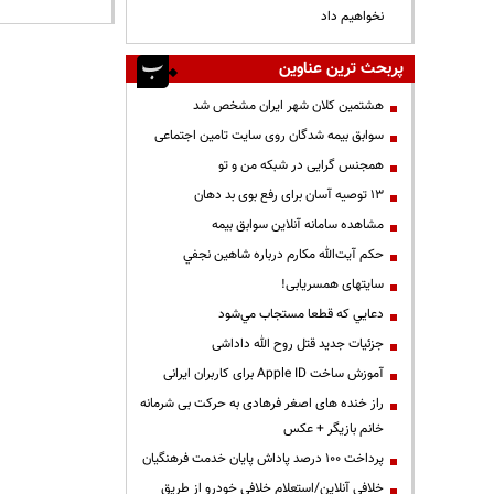
نخواهیم داد
پربحث ترین عناوین
هشتمین کلان شهر ایران مشخص شد
سوابق بیمه شدگان روی سایت تامین اجتماعی
همجنس گرایی در شبکه من و تو
13 توصیه آسان برای رفع بوی بد دهان
مشاهده سامانه آنلاين سوابق بیمه
حكم آيت‌الله مكارم درباره شاهين نجفي
سایتهای همسریابی!
دعايي كه قطعا مستجاب مي‌شود
جزئیات جدید قتل روح الله داداشی
آموزش ساخت Apple ID برای کاربران ایرانی
راز خنده های اصغر فرهادی به حرکت بی شرمانه
خانم بازیگر + عکس
پرداخت ۱۰۰ درصد پاداش پایان خدمت فرهنگیان
خلافی آنلاین/استعلام خلافی خودرو از طریق