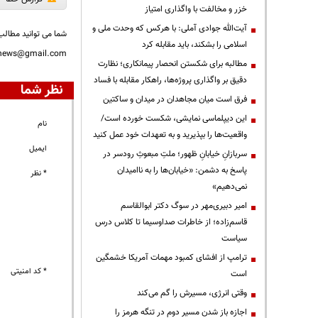
خزر و مخالفت با واگذاری امتیاز
آیت‌الله جوادی آملی: با هرکس که وحدت ملی و
شما می توانید مطالب 
اسلامی را بشکند، باید مقابله کرد
nnews@gmail.com
مطالبه برای شکستن انحصار پیمانکاری؛ نظارت
دقیق بر واگذاری پروژه‌ها، راهکار مقابله با فساد
نظر شما
فرق است میان مجاهدان در میدان و ساکتین
این دیپلماسی نمایشی، شکست خورده است/
نام
واقعیت‌ها را بپذیرید و به تعهدات خود عمل کنید
ایمیل
سربازانِ خیابانِ ظهور؛ ملتِ مبعوثِ رودسر در
پاسخ به دشمن: «خیابان‌ها را به ناامیدان
* نظر
نمی‌دهیم»
امیر دبیری‌مهر در سوگ دکتر ابوالقاسم
قاسم‌زاده؛ از خاطرات صداوسیما تا کلاس درس
سیاست
ترامپ از افشای کمبود مهمات آمریکا خشمگین
* کد امنیتی
است
وقتی انرژی، مسیرش را گم می‌کند
اجازه باز شدن مسیر دوم در تنگه هرمز را