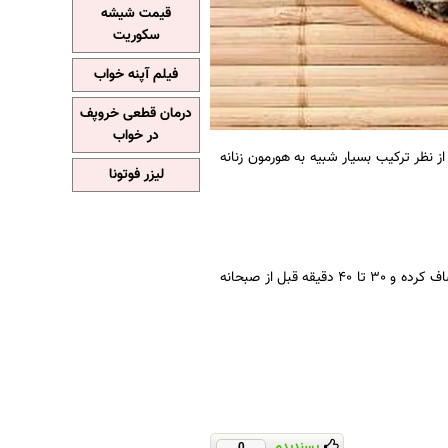
قیمت شیشه
سکوریت
فیلم آپنه خواب
درمان قطعی خروپف
در خواب
 نظر ترکیب بسیار شبیه به هورمون زنانه
لیزر فوتونا
1 قاشق چایخوری مریم گلی را با یک لیوان آب جوش ، صبر کنید تا دم کرده آن خنک شود، سپس صاف کرده و 30 تا 40 دقیقه قبل از صبحانه
پسندیدم
0