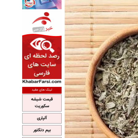
لینک های مفید
قیمت شیشه
سکوریت
آلپاری
بیم دتکتور