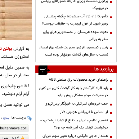
برگزاری نشست وزرای خارجه کشورهای بریکس
در نیویورک
«آمریکا ذرّه ذرّه آب میشود»؛ چگونه پیشبینی
رهبر شهید از افول ابرقدرت به حقیقت پیوست؟
دعوت مجدد عربستان از نخست‌وزیر عراق برای
سفر به ریاض
رئیس کمیسیون انرژی: مدیریت شبکه برق امسال
به گزارش
بولتن نی
نسبت به سال‌های گذشته موفق‌تر بوده است
استروژن هستند.
به همین دلیل است که پس از 35 سالگی می توانید د
پربازدید ها
سه بار در سال به
راهنمای خرید محصولات برق صنعتی ABB
باید افراد کارآمدتر را به کار گرفت/ کاری می کنیم
آرام آرام بنوشید.
در معیشت مردم مشکلی پیش نیاید
حمله نیروهای اسرائیلی به خبرنگار پرس‌تی‌وی
می توانید عسل یا 
از التماس تا فروپاشی هژمونی دلار
برچسب ها:
پیری
،
م
تقسیم غنایم مدیران یا دفاع از تولید؛ پشت‌پرده
درخواست توقف یک آیین‌نامه چه بود؟
هشدار حاجی دلیگانی درباره تغییر سهم دریای
گزارش خطا