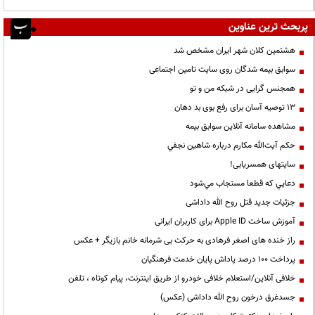
پربحث ترین عناوین
هشتمین کلان شهر ایران مشخص شد
سوابق بیمه شدگان روی سایت تامین اجتماعی
همجنس گرایی در شبکه من و تو
13 توصیه آسان برای رفع بوی بد دهان
مشاهده سامانه آنلاين سوابق بیمه
حكم آيت‌الله مكارم درباره شاهين نجفي
سایتهای همسریابی!
دعايي كه قطعا مستجاب مي‌شود
جزئیات جدید قتل روح الله داداشی
آموزش ساخت Apple ID برای کاربران ایرانی
راز خنده های اصغر فرهادی به حرکت بی شرمانه خانم بازیگر + عکس
پرداخت ۱۰۰ درصد پاداش پایان خدمت فرهنگیان
خلافی آنلاین/استعلام خلافی خودرو از طریق اینترنت، پیام کوتاه ، تلفن
جسدغرق درخون روح الله داداشی (عکس)