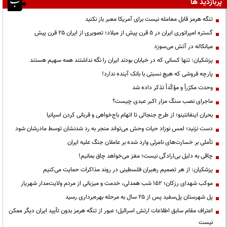
پربازدید ها
تنگه هرمز قابل معامله نیست برای آمریکا معبر باز نکنید
گستره امپراتوری ایران در ۵ قرن پیش از میلاد؛ تصویری از ایران ۲۵ قرن پیش
میانکاله در آتش می‌سوزد
پزشکیان: تنها کسانی که در خیابان بودند ایران را نگه نداشتند همه سهیم هستند
پارچه فروشی که هیچ نسبتی با بانک آینده ندارد!
وحدت مکرّراً و مؤکّداً تذکر داده شد
ماجرای نصب سنگ مزار اکبر عبدی چیست؟
بحران اینفانتینو؛ از طرح جنجالی تا اتهام باج‌خواهی و قربانی کردن اسپانیا
دست نزنید؛ لمس نوزاد حیات وحش می‌تواند منجر به رد شدنشان توسط مادرشان شود
تأملی بر خسارت‌های نامرئی وارد شده بر عاملان جنگ علیه ایران
چاقی به دلیل بی‌ارادگی نیست؛ مغز می‌خواهد چاق بمانیم!
پزشکیان: از هر تصمیم رهبران فلسطینی در روند مذاکرات حمایت می‌کنیم
موکب شهدای رزکان؛ ۱۵۲ شب همدلی، خدمت و میزبانی از مردم ولایت‌مدار شهریار
پل شهرستان پل‌سفید پس از ۲۵ سال به مرحله بهره‌برداری رسید
اعتراف مقام سابق اطلاعات ارتش اسرائیل؛ عبور از تنگه هرمز بدون تأیید ایران دیگر ممکن
نیست