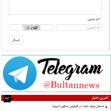
* کد امنیتی
آخرین اخبار
احتمال وجود حیات در اقیانوس مدفون «اروپا»