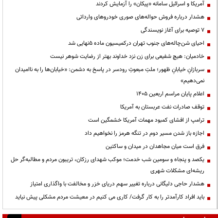
آمریکا و اسرائیل سامانه «پیکان» را آزمایش کردند
هشدار درباره فروش حواله‌های صوری خودروهای وارداتی
۷ توصیه برای آغاز نویسندگی
احیای شن‌چاله‌های جنوب تهران درکمیسیون ماده ۵نهایی شد
خادمیان: هیچ شفیعی برای زن نزد خداوند بهتر از رضایت شوهر نیست
سربازانِ خیابانِ ظهور؛ ملتِ مبعوثِ رودسر در پاسخ به دشمن: «خیابان‌ها را به ناامیدان
نمی‌دهیم»
اعلام پایان مراسم اربعین ۱۴۰۵
توقف صادرات نفت عربستان به آمریکا
ترامپ از افشای کمبود مهمات آمریکا خشمگین است
اجازه باز شدن مسیر دوم در تنگه هرمز را نخواهیم داد
فرق است میان مجاهدان در میدان و ساکتین
یکصد و پنجاه و سومین شب خدمت؛ موکب شهدای رزکان، تریبون مردم و مطالبه‌گر حل
ریشه‌ای مشکلات شهری
هشدار حاجی دلیگانی درباره تغییر سهم دریای خزر و مخالفت با واگذاری امتیاز
باید افراد کارآمدتر را به کار گرفت/ کاری می کنیم در معیشت مردم مشکلی پیش نیاید